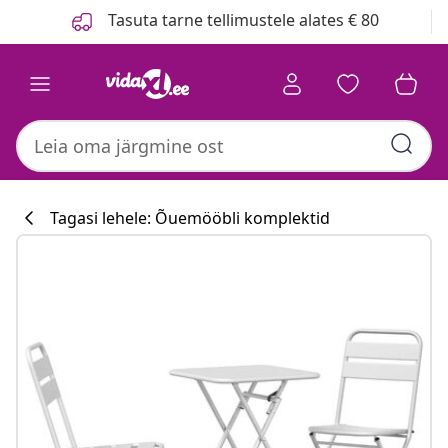
Eelmine
Järgmine
Tasuta tarne tellimustele alates € 80
Tagasi lehele: Õuemööbli komplektid
Köögikollektsi
#sharemevidaxl