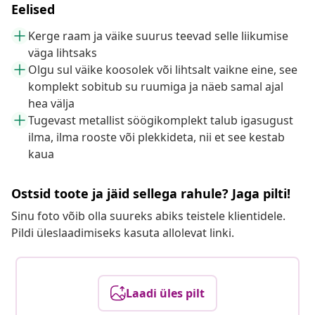
Eelised
Kerge raam ja väike suurus teevad selle liikumise
väga lihtsaks
Olgu sul väike koosolek või lihtsalt vaikne eine, see
komplekt sobitub su ruumiga ja näeb samal ajal
hea välja
Tugevast metallist söögikomplekt talub igasugust
ilma, ilma rooste või plekkideta, nii et see kestab
kaua
Ostsid toote ja jäid sellega rahule? Jaga pilti!
Sinu foto võib olla suureks abiks teistele klientidele.
Pildi üleslaadimiseks kasuta allolevat linki.
Laadi üles pilt