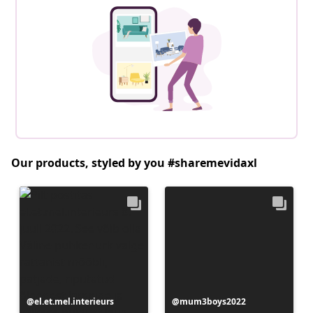
Our products, styled by you #sharemevidaxl
Postitus
el.et.mel.interieurs
Postitus
mum3boys2022