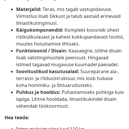
Materjalid:
Teras, mis tagab vastupidavuse.
Viimistlus lisab šikkust ja talub aastaid erinevaid
ilmastikutingimusi.
Käigukomponendid:
Komplekt koosneb ühest
ristkülikulauast ja kahest kokkupandavast toolist,
muutes hoiustamise lihtsaks.
Funktsioonid / Disain:
Kaasaegne, stiilne disain
lisab välistingimustele peensust. Hingavad
istmed tagavad mugavuse kuumadel päevadel.
Soovituslikud kasutusalad:
Suurepärane aia-,
terrassi- ja rõdusistruktuur, mis loob hubase
koha hommiku- ja õhtuarutlusteks.
Puhkus ja hooldus:
Puhastamiseks pühkige kuiv
lapiga. Lihtne hooldada, ilmastikukindel disain
vähendab töökoormust.
Hea teada: