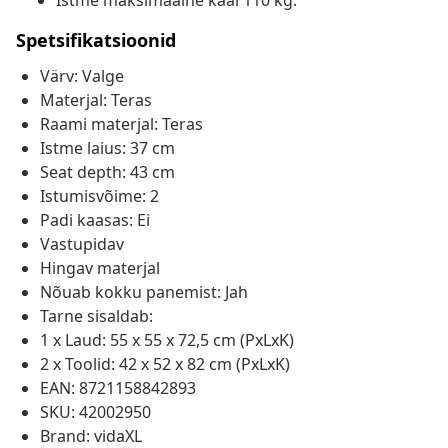
Istme maksimaalne kaal 110 kg.
Spetsifikatsioonid
Värv: Valge
Materjal: Teras
Raami materjal: Teras
Istme laius: 37 cm
Seat depth: 43 cm
Istumisvõime: 2
Padi kaasas: Ei
Vastupidav
Hingav materjal
Nõuab kokku panemist: Jah
Tarne sisaldab:
1 x Laud: 55 x 55 x 72,5 cm (PxLxK)
2 x Toolid: 42 x 52 x 82 cm (PxLxK)
EAN: 8721158842893
SKU: 42002950
Brand: vidaXL