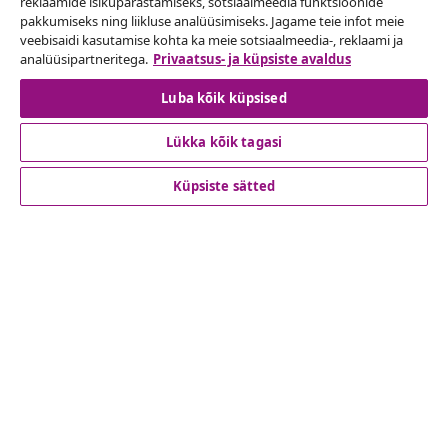
Lepingust taganemine
reklaamide isikupärastamiseks, sotsiaalmeedia funktsioonide
pakkumiseks ning liikluse analüüsimiseks. Jagame teie infot meie
Esita oma tellimuse kohta tagastamissoov.
veebisaidi kasutamise kohta ka meie sotsiaalmeedia-, reklaami ja
analüüsipartneritega.
Privaatsus- ja küpsiste avaldus
Lepingust taganemine
Luba kõik küpsised
Lükka kõik tagasi
Klienditeenindus
Küpsiste sätted
Ettevõte
vidaXL
Vaata rohkem