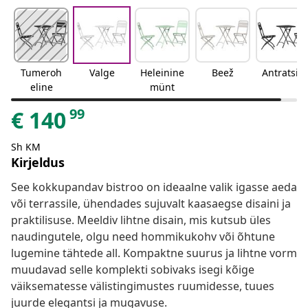
Tumeroh
Valge
Heleinine
Beež
Antratsiit
eline
münt
99
€
140
Sh KM
Kirjeldus
See kokkupandav bistroo on ideaalne valik igasse aeda
või terrassile, ühendades sujuvalt kaasaegse disaini ja
praktilisuse. Meeldiv lihtne disain, mis kutsub üles
naudingutele, olgu need hommikukohv või õhtune
lugemine tähtede all. Kompaktne suurus ja lihtne vorm
muudavad selle komplekti sobivaks isegi kõige
väiksematesse välistingimustes ruumidesse, tuues
juurde elegantsi ja mugavuse.