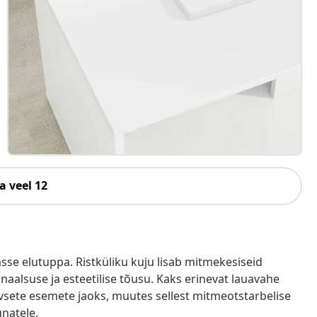
a veel 12
se elutuppa. Ristküliku kuju lisab mitmekesiseid
onaalsuse ja esteetilise tõusu. Kaks erinevat lauavahe
iivsete esemete jaoks, muutes sellest mitmeotstarbelise
unatele.