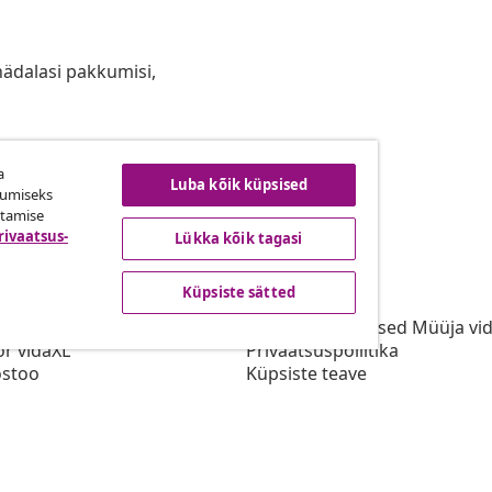
anädalasi pakkumisi,
a
ingust taganemine
Luba kõik küpsised
kumiseks
utamise
rivaatsus-
Lükka kõik tagasi
vidaXL
Küpsiste sätted
gramm
vidaXList
aXLi jaoks
Kasutustingimused Müüja vi
or vidaXL
Privaatsuspoliitika
stoo
Küpsiste teave
Prioriteetse tarne tingimused
Küpsiste sätted
vidaXLis töötamine
Turvalisus
Eli vastutav isik