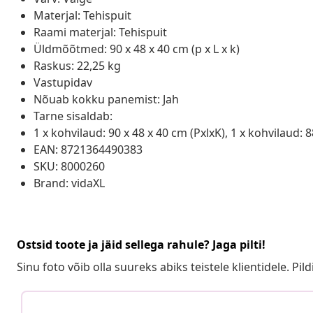
Materjal: Tehispuit
Raami materjal: Tehispuit
Üldmõõtmed: 90 x 48 x 40 cm (p x L x k)
Raskus: 22,25 kg
Vastupidav
Nõuab kokku panemist: Jah
Tarne sisaldab:
1 x kohvilaud: 90 x 48 x 40 cm (PxlxK), 1 x kohvilaud: 8
EAN: 8721364490383
SKU: 8000260
Brand: vidaXL
Ostsid toote ja jäid sellega rahule? Jaga pilti!
Sinu foto võib olla suureks abiks teistele klientidele. Pild