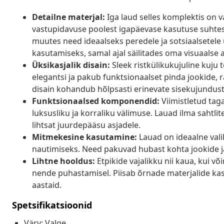
Detailne materjal:
Iga laud selles komplektis on 
vastupidavuse poolest igapäevase kasutuse suhtes.
muutes need ideaalseks peredele ja sotsiaalsetele 
kasutamiseks, samal ajal säilitades oma visuaalse a
Üksikasjalik disain:
Sleek ristkülikukujuline kuju
elegantsi ja pakub funktsionaalset pinda jookide, 
disain kohandub hõlpsasti erinevate sisekujundus
Funktsionaalsed komponendid:
Viimistletud tag
luksusliku ja korraliku välimuse. Lauad ilma sahtlit
lihtsat juurdepääsu asjadele.
Mitmekesine kasutamine:
Lauad on ideaalne vali
nautimiseks. Need pakuvad hubast kohta jookide jao
Lihtne hooldus:
Etpikide vajalikku nii kaua, kui võ
nende puhastamisel. Piisab õrnade materjalide kas
aastaid.
Spetsifikatsioonid
Värv: Valge