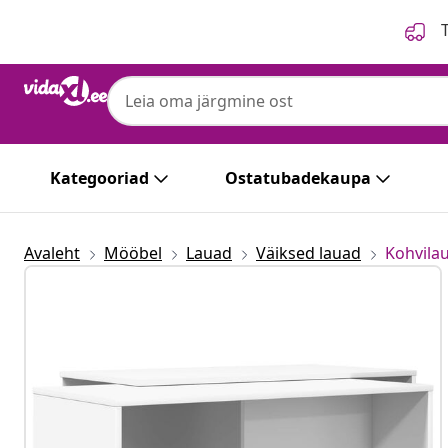
Eelmine
Järgmine
T
Kategooriad
Ostatubadekaupa
Avaleht
Mööbel
Lauad
Väiksed lauad
Kohvila