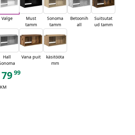
Valge
Must
Sonoma
Betoonih
Suitsutat
tamm
tamm
all
ud tamm
Hall
Vana puit
käsitööta
Sonoma
mm
99
79
 KM