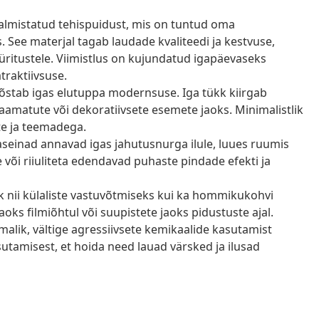
valmistatud tehispuidust, mis on tuntud oma
 See materjal tagab laudade kvaliteedi ja kestvuse,
üritustele. Viimistlus on kujundatud igapäevaseks
traktiivsuse.
 tõstab igas elutuppa modernsuse. Iga tükk kiirgab
raamatute või dekoratiivsete esemete jaoks. Minimalistlik
te ja teemadega.
aseinad annavad igas jahutusnurga ilule, luues ruumis
e või riiuliteta edendavad puhaste pindade efekti ja
k nii külaliste vastuvõtmiseks kui ka hommikukohvi
ks filmiõhtul või suupistete jaoks pidustuste ajal.
imalik, vältige agressiivsete kemikaalide kasutamist
utamisest, et hoida need lauad värsked ja ilusad