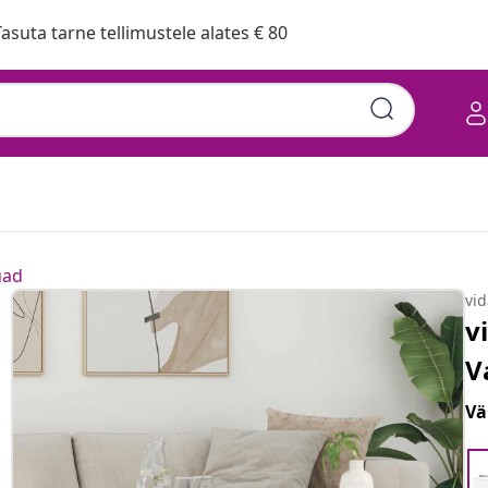
asuta tarne tellimustele alates € 80
uad
vi
v
V
Vä