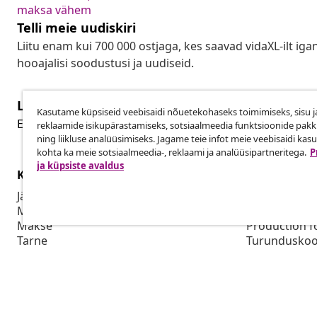
maksa vähem
Telli meie uudiskiri
Liitu enam kui 700 000 ostjaga, kes saavad vidaXL-ilt ig
hooajalisi soodustusi ja uudiseid.
Lepingust taganemine
Kasutame küpsiseid veebisaidi nõuetekohaseks toimimiseks, sisu j
Lep
Esita oma tellimuse kohta tagastamissoov.
reklaamide isikupärastamiseks, sotsiaalmeedia funktsioonide pak
ning liikluse analüüsimiseks. Jagame teie infot meie veebisaidi kas
kohta ka meie sotsiaalmeedia-, reklaami ja analüüsipartneritega.
P
ja küpsiste avaldus
Klienditeenindus
Ettevõte
Jälgi oma tellimust
Partnerpro
Mi konto
Tootmine vid
Makse
Production f
Tarne
Turunduskoo
Tagastamine
Tooteteave
Tellimus