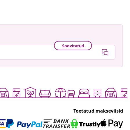
Soovitatud
Toetatud makseviisid