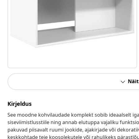
Näit
Kirjeldus
See moodne kohvilaudade komplekt sobib ideaalselt igas
siseviimistlusstiile ning annab elutuppa vajaliku funktsi
pakuvad piisavalt ruumi jookide, ajakirjade või dekorat
keskkohtade teie koosolekutele või rahulikeks pärastlõ