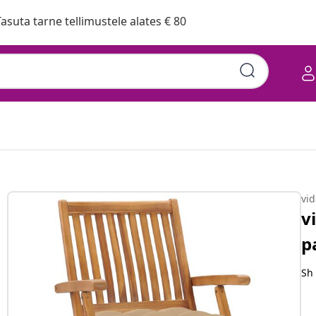
asuta tarne tellimustele alates € 80
, 6 tk, tiikpuu
vi
v
p
Sh