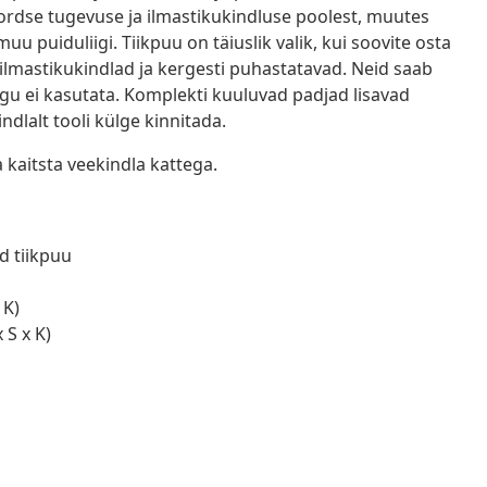
ordse tugevuse ja ilmastikukindluse poolest, muutes
u puiduliigi. Tiikpuu on täiuslik valik, kui soovite osta
 ilmastikukindlad ja kergesti puhastatavad. Neid saab
gu ei kasutata. Komplekti kuuluvad padjad lisavad
dlalt tooli külge kinnitada.
kaitsta veekindla kattega.
ud tiikpuu
 K)
 S x K)