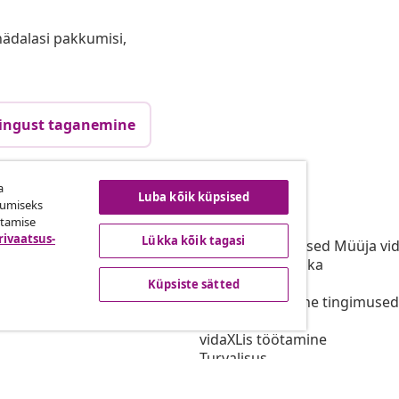
anädalasi pakkumisi,
ingust taganemine
a
Luba kõik küpsised
vidaXL
kumiseks
utamise
gramm
vidaXList
rivaatsus-
Lükka kõik tagasi
aXLi jaoks
Kasutustingimused Müüja vi
or vidaXL
Privaatsuspoliitika
stoo
Küpsiste teave
Küpsiste sätted
Prioriteetse tarne tingimused
Küpsiste sätted
vidaXLis töötamine
Turvalisus
Eli vastutav isik
EPR poliitika