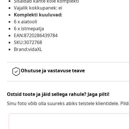
Sisaldab kahte köie komplekti
Vajalik kokkupanek: ei
Komplekti kuuluvad:
6 x aiatooli
6 x istmepatja
EAN:8720286439784
SKU:3072768
Brand:vidaXL
Ohutuse ja vastavuse teave
Ostsid toote ja jäid sellega rahule? Jaga pilti!
Sinu foto võib olla suureks abiks teistele klientidele. Pild