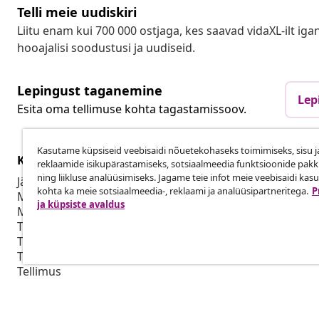
Telli meie uudiskiri
Liitu enam kui 700 000 ostjaga, kes saavad vidaXL-ilt ig
hooajalisi soodustusi ja uudiseid.
Lepingust taganemine
Lep
Esita oma tellimuse kohta tagastamissoov.
Kasutame küpsiseid veebisaidi nõuetekohaseks toimimiseks, sisu j
Klienditeenindus
Ettevõte
reklaamide isikupärastamiseks, sotsiaalmeedia funktsioonide pak
ning liikluse analüüsimiseks. Jagame teie infot meie veebisaidi kas
Jälgi oma tellimust
Partnerpro
kohta ka meie sotsiaalmeedia-, reklaami ja analüüsipartneritega.
P
Mi konto
Tootmine vid
ja küpsiste avaldus
Makse
Production f
Tarne
Turunduskoo
Tagastamine
Tooteteave
Tellimus