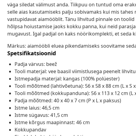
väga siledat välimust anda. Tiikpuu on tuntud oma erak
selle aias kasutamiseks palju sobivamaks kui mis tahes mu
vastupidavat aiamööblit. Tänu lihvitud pinnale on toolid
hõlpsa hoiustamise jaoks kokku panna, kui neid parasja
mugavust. Igal padjal on kaks nöörikomplekti, et seda kin
Märkus: aiamööbli eluea pikendamiseks soovitame seda 
Spetsifikatsioonid
Padja värvus: beež
Tooli materjal: vee baasil viimistlusega peenelt lihvit
Istmepadja materjal: kangas (100% polüester)
Tooli mõõtmed (lahtivõetuna): 56 x 58 x 88 cm (L x S x
Tooli mõõtmed (kokkupanduna): 56 x 113 x 12 cm (L x
Padja mõõtmed: 40 x 40 x 7 cm (P x L x paksus)
Istme laius: 46,5 cm
Istme sügavus: 41,5 cm
Istme kõrgus maapinnast: 46 cm
Kokkupandav