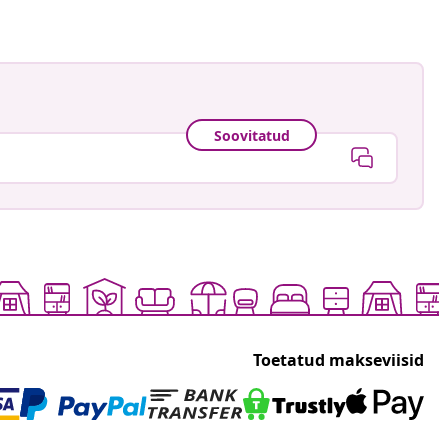
Soovitatud
Toetatud makseviisid