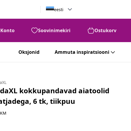
eesti
Konto
Soovinimekiri
Ostukorv
Oksjonid
Ammuta inspiratsiooni
daXL
idaXL kokkupandavad aiatoolid
atjadega, 6 tk, tiikpuu
 KM