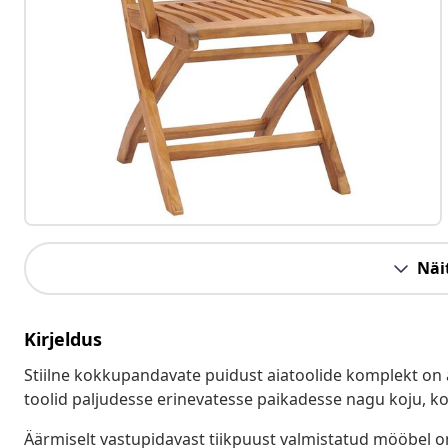
Näit
Kirjeldus
Stiilne kokkupandavate puidust aiatoolide komplekt on aja
toolid paljudesse erinevatesse paikadesse nagu koju, ko
Äärmiselt vastupidavast tiikpuust valmistatud mööbel on 