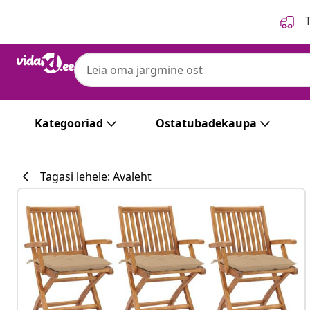
Eelmine
Järgmine
T
vidaXL
vidaXL kokkupandavad aiatoolid patjadega
Kategooriad
Ostatubadekaupa
Tagasi lehele: Avaleht