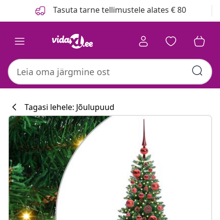
Eelmine
Järgmine
Tasuta tarne tellimustele alates € 80
Tagasi lehele: Jõulupuud
Köögikollektsi
#sharemevidaxl