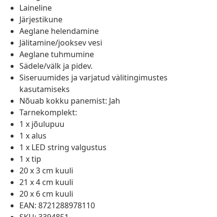
Laineline
Järjestikune
Aeglane helendamine
Jälitamine/jooksev vesi
Aeglane tuhmumine
Sädele/välk ja pidev.
Siseruumides ja varjatud välitingimustes
kasutamiseks
Nõuab kokku panemist: Jah
Tarnekomplekt:
1 x jõulupuu
1 x alus
1 x LED string valgustus
1 x tip
20 x 3 cm kuuli
21 x 4 cm kuuli
20 x 6 cm kuuli
EAN: 8721288978110