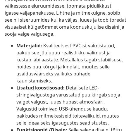
väikestesse eluruumidesse, toomata pidulikkust
igasse väljapanekusse. Lihtne ja mitmekülgne, sobib
see nii siseruumides kui ka väljas, luues ja toob toredat
visuaalset külgetõmmet oma koonuskujulise disaini ja
sooja valge valgusega.
Materjalid:
Kvaliteetsest PVC-st valmistatud,
pakub see jõulupuu realistlikku välimust ja
kestab läbi aastate. Metallalus tagab stabiilsuse,
hoides puu kõrgel ja kindlalt, muutes selle
usaldusväärseks valikuks pühade
kaunistamiseks.
Lisatud koostisosad:
Detailsete LED-
stringivalgustega varustatud puu kiirgab sooja
valget valgust, luues hubast atmosfääri.
Valgustid toimivad USB-ühenduse kaudu,
pakkudes mitmekesiseid toitevalikuid, muutes
selle ideaalseks igasugustes seadistustes.
Funktsioonid /Disain:
Selle saleda disaini tõttu