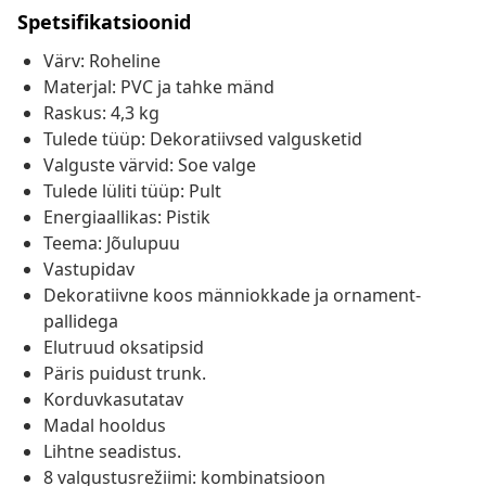
Spetsifikatsioonid
Värv: Roheline
Materjal: PVC ja tahke mänd
Raskus: 4,3 kg
Tulede tüüp: Dekoratiivsed valgusketid
Valguste värvid: Soe valge
Tulede lüliti tüüp: Pult
Energiaallikas: Pistik
Teema: Jõulupuu
Vastupidav
Dekoratiivne koos männiokkade ja ornament-
pallidega
Elutruud oksatipsid
Päris puidust trunk.
Korduvkasutatav
Madal hooldus
Lihtne seadistus.
8 valgustusrežiimi: kombinatsioon