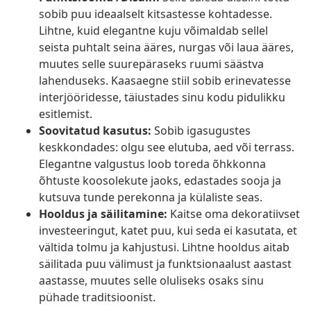
sobib puu ideaalselt kitsastesse kohtadesse.
Lihtne, kuid elegantne kuju võimaldab sellel
seista puhtalt seina ääres, nurgas või laua ääres,
muutes selle suurepäraseks ruumi säästva
lahenduseks. Kaasaegne stiil sobib erinevatesse
interjööridesse, täiustades sinu kodu pidulikku
esitlemist.
Soovitatud kasutus:
Sobib igasugustes
keskkondades: olgu see elutuba, aed või terrass.
Elegantne valgustus loob toreda õhkkonna
õhtuste koosolekute jaoks, edastades sooja ja
kutsuva tunde perekonna ja külaliste seas.
Hooldus ja säilitamine:
Kaitse oma dekoratiivset
investeeringut, katet puu, kui seda ei kasutata, et
vältida tolmu ja kahjustusi. Lihtne hooldus aitab
säilitada puu välimust ja funktsionaalust aastast
aastasse, muutes selle oluliseks osaks sinu
pühade traditsioonist.