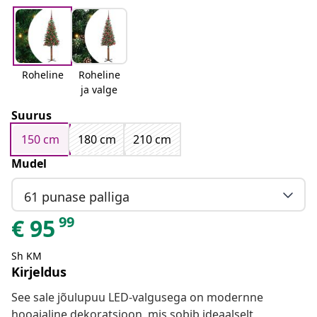
Roheline
Roheline
ja valge
Suurus
150 cm
180 cm
210 cm
Mudel
61 punase palliga
99
€
95
Sh KM
Kirjeldus
See sale jõulupuu LED-valgusega on modernne
hooajaline dekoratsioon, mis sobib ideaalselt