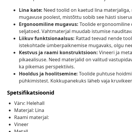
Lina kate:
Need toolid on kaetud lina materjaliga,
mugavuse poolest, mistõttu sobib see hästi siser
Ergonoomiline mugavus:
Toolide ergonoomiline d
seljatoed. Vahtmaterjal muudab istumise nauditav
Liikuv funktsionaalsus:
Rattad teevad nende tool
istekohtade ümberpaiknemise mugavaks, olgu need 
Kestvus ja raami konstruktsioon:
Vineeri ja meta
pikaealisuse. Need materjalid on valitud vastupidav
ka pikemas perspektiivis.
Hooldus ja hoolitsemine:
Toolide puhtuse hoidmin
pühkimistest. Kokkupanekuks läheb vaja kruvikeera
Spetsifikatsioonid
Värv: Helehall
Materjal: Lina
Raami materjal:
Vineer
Metall