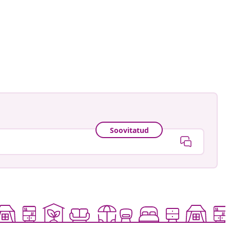
ome_sweet_home
ud
Soovitatud