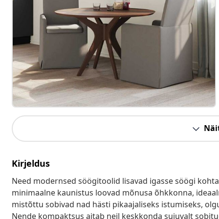
Näit
Kirjeldus
Need modernsed söögitoolid lisavad igasse söögi kohta e
minimaalne kaunistus loovad mõnusa õhkkonna, ideaal
mistõttu sobivad nad hästi pikaajaliseks istumiseks, olgu
Nende kompaktsus aitab neil keskkonda sujuvalt sobitu