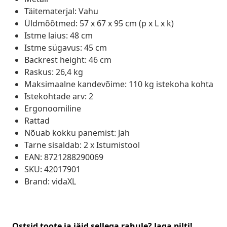
Täitematerjal: Vahu
Üldmõõtmed: 57 x 67 x 95 cm (p x L x k)
Istme laius: 48 cm
Istme sügavus: 45 cm
Backrest height: 46 cm
Raskus: 26,4 kg
Maksimaalne kandevõime: 110 kg istekoha kohta
Istekohtade arv: 2
Ergonoomiline
Rattad
Nõuab kokku panemist: Jah
Tarne sisaldab: 2 x Istumistool
EAN: 8721288290069
SKU: 42017901
Brand: vidaXL
Ostsid toote ja jäid sellega rahule? Jaga pilti!