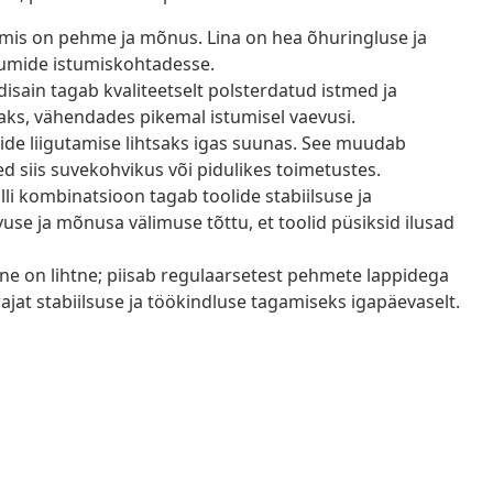
 mis on pehme ja mõnus. Lina on hea õhuringluse ja
uumide istumiskohtadesse.
isain tagab kvaliteetselt polsterdatud istmed ja
aks, vähendades pikemal istumisel vaevusi.
ide liigutamise lihtsaks igas suunas. See muudab
siis suvekohvikus või pidulikes toimetustes.
lli kombinatsioon tagab toolide stabiilsuse ja
use ja mõnusa välimuse tõttu, et toolid püsiksid ilusad
e on lihtne; piisab regulaarsetest pehmete lappidega
jat stabiilsuse ja töökindluse tagamiseks igapäevaselt.