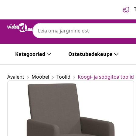
Eelmine
Järgmine
T
Kategooriad
Ostatubadekaupa
Avaleht
Mööbel
Toolid
Köögi- ja söögitoa toolid