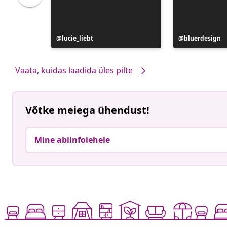
Postitus
lucie_liebt
Postitus
bluerdesign
avaldatud
avaldatud
Vaata, kuidas laadida üles pilte
Võtke meiega ühendust!
Mine abiinfolehele