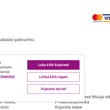
anädalasi pakkumisi,
a
ingust taganemine
Luba kõik küpsised
kumiseks
utamise
rivaatsus-
Lükka kõik tagasi
vidaXL
Küpsiste sätted
gramm
vidaXList
aXLi jaoks
Kasutustingimused Müüja vi
or vidaXL
Privaatsuspoliitika
stoo
Küpsiste teave