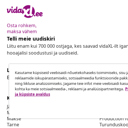
Osta rohkem,
maksa vähem
Telli meie uudiskiri
Liitu enam kui 700 000 ostjaga, kes saavad vidaXL-ilt ig
hooajalisi soodustusi ja uudiseid.
Lepingust taganemine
Kasutame küpsiseid veebisaidi nõuetekohaseks toimimiseks, sisu j
Lep
Esita oma tellimuse kohta tagastamissoov.
reklaamide isikupärastamiseks, sotsiaalmeedia funktsioonide pak
ning liikluse analüüsimiseks. Jagame teie infot meie veebisaidi kas
kohta ka meie sotsiaalmeedia-, reklaami ja analüüsipartneritega.
P
ja küpsiste avaldus
Klienditeenindus
Ettevõte
Jälgi oma tellimust
Partnerpro
Mi konto
Tootmine vid
Makse
Production f
Tarne
Turunduskoo