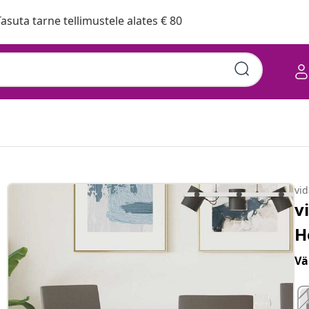
asuta tarne tellimustele alates € 80
vi
v
H
Vä