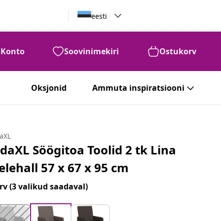
eesti
Konto
Soovinimekiri
Ostukorv
Oksjonid
Ammuta inspiratsiooni
daXL
idaXL Söögitoa Toolid 2 tk Lina
elehall 57 x 67 x 95 cm
rv
(3 valikud saadaval)