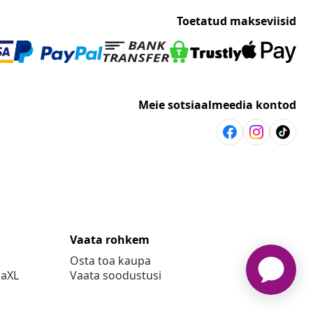
Toetatud makseviisid
Meie sotsiaalmeedia kontod
Vaata rohkem
Osta toa kaupa
daXL
Vaata soodustusi