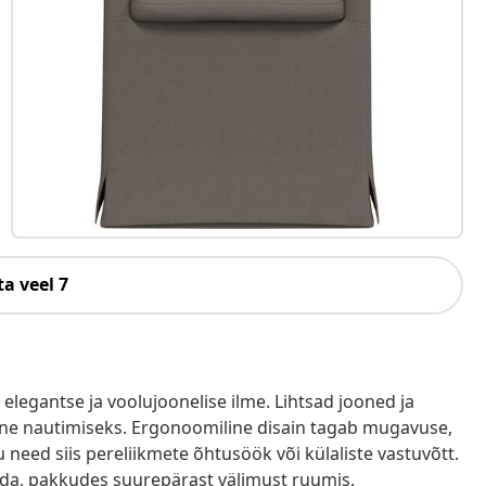
a veel 7
legantse ja voolujoonelise ilme. Lihtsad jooned ja
ne nautimiseks. Ergonoomiline disain tagab mugavuse,
 need siis pereliikmete õhtusöök või külaliste vastuvõtt.
da, pakkudes suurepärast välimust ruumis.