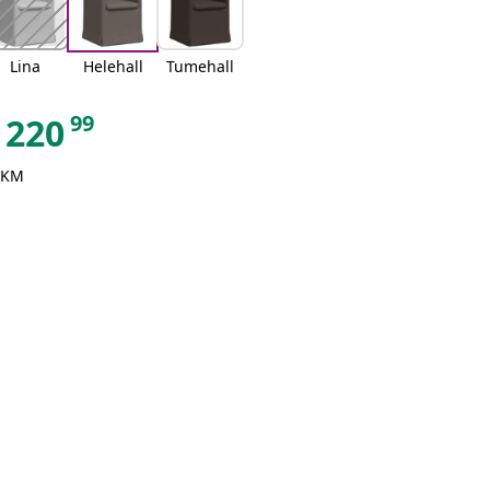
Lina
Helehall
Tumehall
99
220
 KM