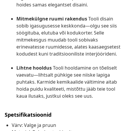
hoides samas elegantset disaini.
Mitmekülgne ruumi rakendus
Tooli disain
sobib igasugusesse keskkonda—olgu see siis
söögituba, elutuba või kodukorter. Selle
mitmekesgus muudab tooli sobivaks
erinevatesse ruumidesse, alates kaasaegsetest
kodudest kuni traditsiooniliste interjöörideni.
Lihtne hooldus
Tooli hooldamine on tõeliselt
vaevatu—lihtsalt pühkige see niiske lapiga
puhtaks. Karmide kemikaalide vältimine aitab
hoida puidu kvaliteeti, mistõttu jääb teie tool
kaua ilusaks, justkui oleks see uus.
Spetsifikatsioonid
Värv: Valge ja pruun