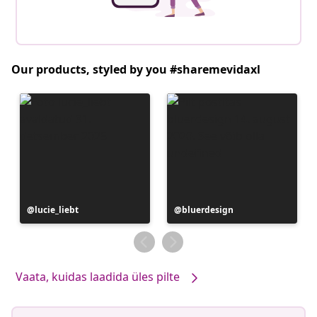
Our products, styled by you #sharemevidaxl
Postitus
lucie_liebt
Postitus
bluerdesign
avaldatud
avaldatud
Vaata, kuidas laadida üles pilte