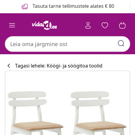
Eelmine
Järgmine
Tasuta tarne tellimustele alates € 80
Tagasi lehele: Köögi- ja söögitoa toolid
Köögikollektsi
#sharemevidaxl