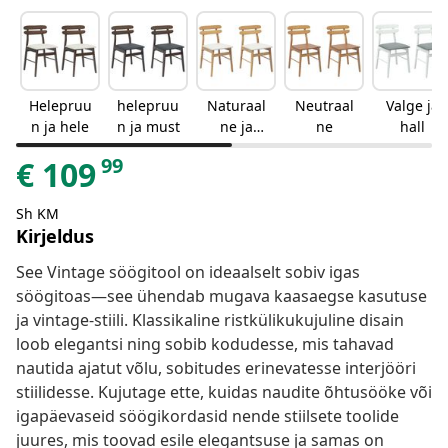
Helepruu
helepruu
Naturaal
Neutraal
Valge ja
n ja hele
n ja must
ne ja
ne
hall
hele
99
€
109
Sh KM
Kirjeldus
See Vintage söögitool on ideaalselt sobiv igas
söögitoas—see ühendab mugava kaasaegse kasutuse
ja vintage-stiili. Klassikaline ristkülikukujuline disain
loob elegantsi ning sobib kodudesse, mis tahavad
nautida ajatut võlu, sobitudes erinevatesse interjööri
stiilidesse. Kujutage ette, kuidas naudite õhtusööke või
igapäevaseid söögikordasid nende stiilsete toolide
juures, mis toovad esile elegantsuse ja samas on