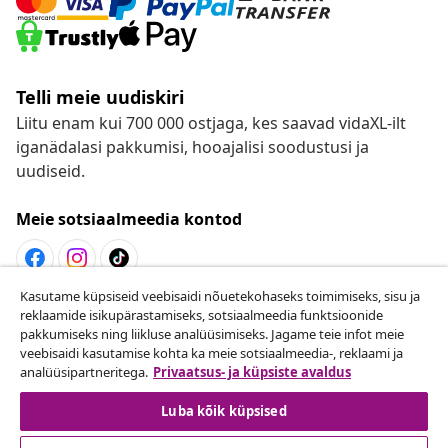
Telli meie uudiskiri
Liitu enam kui 700 000 ostjaga, kes saavad vidaXL-ilt
iganädalasi pakkumisi, hooajalisi soodustusi ja
uudiseid.
Meie sotsiaalmeedia kontod
Kasutame küpsiseid veebisaidi nõuetekohaseks toimimiseks, sisu ja
Lepingust taganemine
reklaamide isikupärastamiseks, sotsiaalmeedia funktsioonide
pakkumiseks ning liikluse analüüsimiseks. Jagame teie infot meie
Esita oma tellimuse kohta tagastamissoov.
veebisaidi kasutamise kohta ka meie sotsiaalmeedia-, reklaami ja
analüüsipartneritega.
Privaatsus- ja küpsiste avaldus
Lepingust taganemine
Luba kõik küpsised