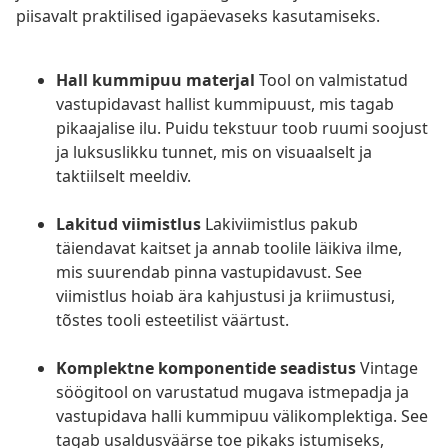
piisavalt praktilised igapäevaseks kasutamiseks.
Hall kummipuu materjal
Tool on valmistatud
vastupidavast hallist kummipuust, mis tagab
pikaajalise ilu. Puidu tekstuur toob ruumi soojust
ja luksuslikku tunnet, mis on visuaalselt ja
taktiilselt meeldiv.
Lakitud viimistlus
Lakiviimistlus pakub
täiendavat kaitset ja annab toolile läikiva ilme,
mis suurendab pinna vastupidavust. See
viimistlus hoiab ära kahjustusi ja kriimustusi,
tõstes tooli esteetilist väärtust.
Komplektne komponentide seadistus
Vintage
söögitool on varustatud mugava istmepadja ja
vastupidava halli kummipuu välikomplektiga. See
tagab usaldusväärse toe pikaks istumiseks,