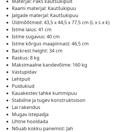
Materjal: Paks kautsukipuit
Raami materjal: Kautšukipuu
Jalgade materjal: Kautšukipuu
Üldmõõtmed: 43,5 x 44,5 x 77,5 cm (L x s x k)
Istme laius: 41 cm
Istme sügavus: 40 cm
Istme kõrgus maapinnast: 46,5 cm
Backrest height: 34 cm
Raskus: 8 kg
Maksimaalne kandevõime: 160 kg
Vastupidav
Lehtpuit
Puidukiud
Kauakestev tahke kummipuu
Stabiilne ja tugev konstruktsioon
Lai rakendus
Mugav istepadja
Lihtne hooldada
Nõuab kokku panemist: Jah