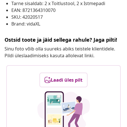
Tarne sisaldab: 2 x Toitlustool, 2 x Istmepadi
EAN: 8721364310070
SKU: 42020517
Brand: vidaXL
Ostsid toote ja jäid sellega rahule? Jaga pilti!
Sinu foto võib olla suureks abiks teistele klientidele.
Pildi üleslaadimiseks kasuta allolevat linki.
Laadi üles pilt