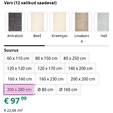
Värv
(12 valikud saadaval)
Antratsiit
Beež
Kreemjas
Liivakarv
Hall
a
Suurus
60 x 110 cm
80 x 150 cm
80 x 250 cm
120 x 120 cm
120 x 170 cm
140 x 200 cm
160 x 160 cm
160 x 230 cm
200 x 200 cm
200 x 280 cm
Ø 80 cm
Ø 160 cm
99
€
97
€ 22,68 /m²