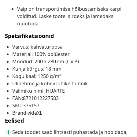
Vaip on transportimise hõlbustamiseks karpi
volditud. Laske tootel sirgeks ja lamedaks
muutuda.
Spetsifikatsioonid
Värvus: kahvaturoosa
Materjal: 100% polüester
Mõõdud: 200 x 280 cm (L x P)
Kuhja kõrgus: 18 mm
Kogu kaal: 1250 g/m²
Ülipehme ja kohev lühike hunnik
Valimiku nimi: HUARTE
EAN:8721012227583
SKU:375157
Brand:vidaXL
Eelised
Seda toodet saab lihtsasti puhastada ja hooldada,