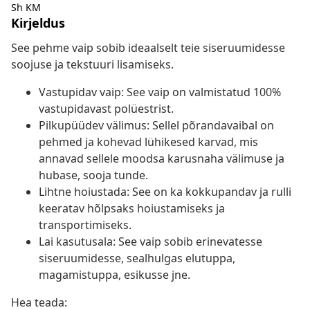
Sh KM
Kirjeldus
See pehme vaip sobib ideaalselt teie siseruumidesse
soojuse ja tekstuuri lisamiseks.
Vastupidav vaip: See vaip on valmistatud 100%
vastupidavast polüestrist.
Pilkupüüdev välimus: Sellel põrandavaibal on
pehmed ja kohevad lühikesed karvad, mis
annavad sellele moodsa karusnaha välimuse ja
hubase, sooja tunde.
Lihtne hoiustada: See on ka kokkupandav ja rulli
keeratav hõlpsaks hoiustamiseks ja
transportimiseks.
Lai kasutusala: See vaip sobib erinevatesse
siseruumidesse, sealhulgas elutuppa,
magamistuppa, esikusse jne.
Hea teada: