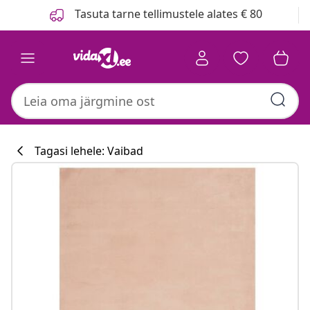
Eelmine
Järgmine
Tasuta tarne tellimustele alates € 80
Tagasi lehele: Vaibad
Köögikollektsi
#sharemevidaxl