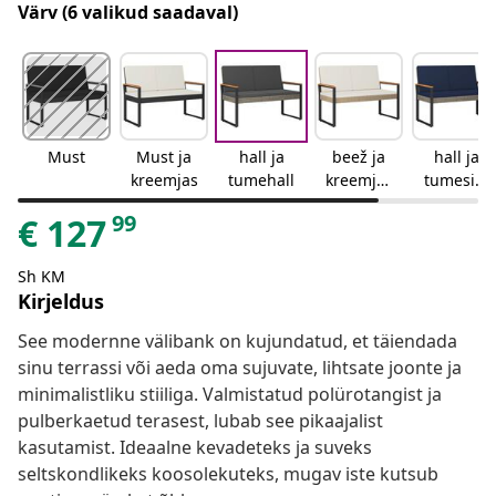
Värv
(6 valikud saadaval)
Must
Must ja
hall ja
beež ja
hall ja
kreemjas
tumehall
kreemjas
tumesini
valge
ne
99
€
127
Sh KM
Kirjeldus
See modernne välibank on kujundatud, et täiendada
sinu terrassi või aeda oma sujuvate, lihtsate joonte ja
minimalistliku stiiliga. Valmistatud polürotangist ja
pulberkaetud terasest, lubab see pikaajalist
kasutamist. Ideaalne kevadeteks ja suveks
seltskondlikeks koosolekuteks, mugav iste kutsub