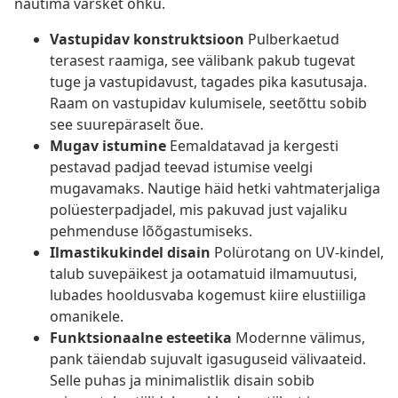
nautima värsket õhku.
Vastupidav konstruktsioon
Pulberkaetud
terasest raamiga, see välibank pakub tugevat
tuge ja vastupidavust, tagades pika kasutusaja.
Raam on vastupidav kulumisele, seetõttu sobib
see suurepäraselt õue.
Mugav istumine
Eemaldatavad ja kergesti
pestavad padjad teevad istumise veelgi
mugavamaks. Nautige häid hetki vahtmaterjaliga
polüesterpadjadel, mis pakuvad just vajaliku
pehmenduse lõõgastumiseks.
Ilmastikukindel disain
Polürotang on UV-kindel,
talub suvepäikest ja ootamatuid ilmamuutusi,
lubades hooldusvaba kogemust kiire elustiiliga
omanikele.
Funktsionaalne esteetika
Modernne välimus,
pank täiendab sujuvalt igasuguseid välivaateid.
Selle puhas ja minimalistlik disain sobib