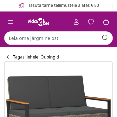
Eelmine
Järgmine
Tasuta tarne tellimustele alates € 80
Tagasi lehele: Õupingid
Köögikollektsi
#sharemevidaxl