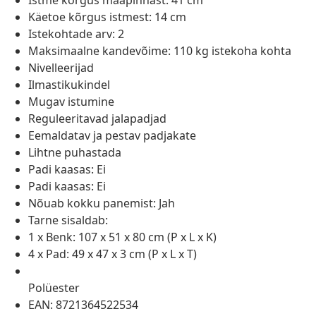
Istme kõrgus maapinnast: 41 cm
Käetoe kõrgus istmest: 14 cm
Istekohtade arv: 2
Maksimaalne kandevõime: 110 kg istekoha kohta
Nivelleerijad
Ilmastikukindel
Mugav istumine
Reguleeritavad jalapadjad
Eemaldatav ja pestav padjakate
Lihtne puhastada
Padi kaasas: Ei
Padi kaasas: Ei
Nõuab kokku panemist: Jah
Tarne sisaldab:
1 x Benk: 107 x 51 x 80 cm (P x L x K)
4 x Pad: 49 x 47 x 3 cm (P x L x T)
Polüester
EAN: 8721364522534