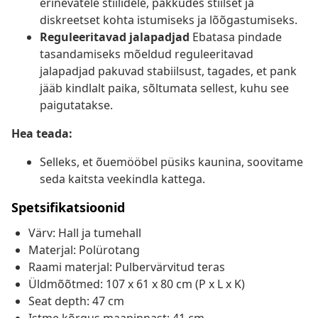
erinevatele stiilidele, pakkudes stiilset ja
diskreetset kohta istumiseks ja lõõgastumiseks.
Reguleeritavad jalapadjad
Ebatasa pindade
tasandamiseks mõeldud reguleeritavad
jalapadjad pakuvad stabiilsust, tagades, et pank
jääb kindlalt paika, sõltumata sellest, kuhu see
paigutatakse.
Hea teada:
Selleks, et õuemööbel püsiks kaunina, soovitame
seda kaitsta veekindla kattega.
Spetsifikatsioonid
Värv: Hall ja tumehall
Materjal: Polürotang
Raami materjal: Pulbervärvitud teras
Üldmõõtmed: 107 x 61 x 80 cm (P x L x K)
Seat depth: 47 cm