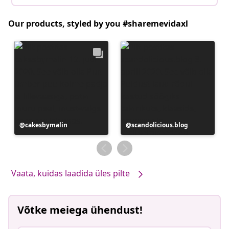
Our products, styled by you #sharemevidaxl
Postitus
cakesbymalin
Postitus
scandolicious.blog
avaldatud
avaldatud
Vaata, kuidas laadida üles pilte
Võtke meiega ühendust!