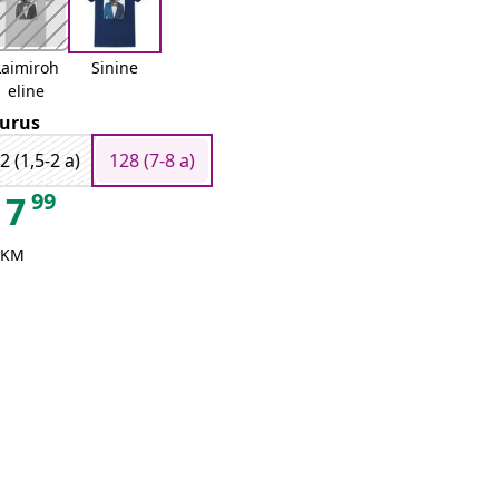
Laimiroh
Sinine
eline
urus
2 (1,5-2 a)
128 (7-8 a)
99
7
 KM