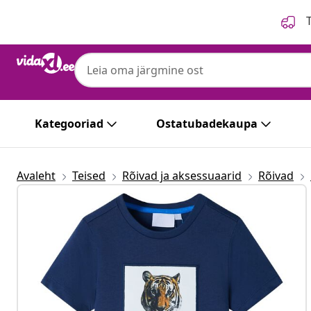
Eelmine
Järgmine
T
Kategooriad
Ostatubadekaupa
Avaleht
Teised
Rõivad ja aksessuaarid
Rõivad