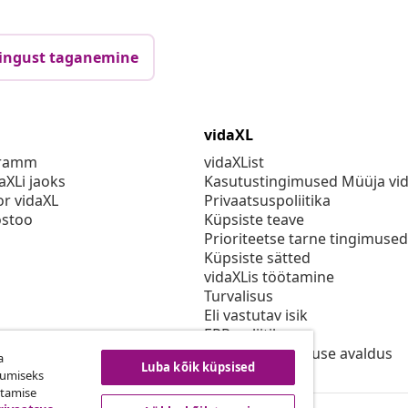
ingust taganemine
vidaXL
gramm
vidaXList
aXLi jaoks
Kasutustingimused Müüja vi
or vidaXL
Privaatsuspoliitika
stoo
Küpsiste teave
Prioriteetse tarne tingimused
Küpsiste sätted
vidaXLis töötamine
Turvalisus
Eli vastutav isik
EPR poliitika
Juurdepääsetavuse avaldus
a
Luba kõik küpsised
kumiseks
utamise