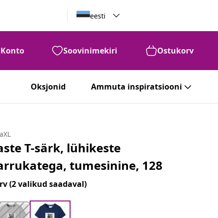
eesti
Konto
Soovinimekiri
Ostukorv
Oksjonid
Ammuta inspiratsiooni
daXL
aste T-särk, lühikeste
arrukatega, tumesinine, 128
rv
(2 valikud saadaval)