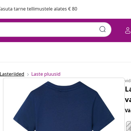
asuta tarne tellimustele alates € 80
Lasteriided
Laste pluusid
vi
L
v
Vä