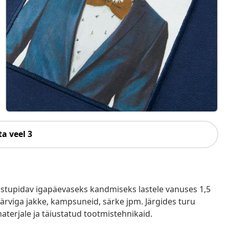
a veel 3
vastupidav igapäevaseks kandmiseks lastele vanuses 1,5
a värviga jakke, kampsuneid, särke jpm. Järgides turu
aterjale ja täiustatud tootmistehnikaid.