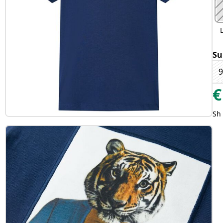
Su
9
€
Sh