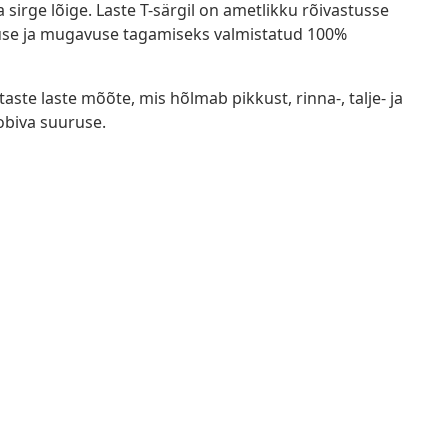
a sirge lõige. Laste T-särgil on ametlikku rõivastusse
hmuse ja mugavuse tagamiseks valmistatud 100%
staste laste mõõte, mis hõlmab pikkust, rinna-, talje- ja
obiva suuruse.