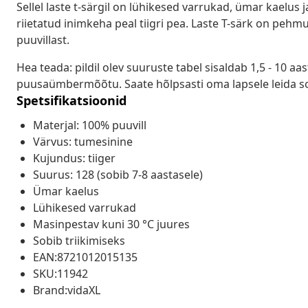
Sellel laste t-särgil on lühikesed varrukad, ümar kaelus j
riietatud inimkeha peal tiigri pea. Laste T-särk on pe
puuvillast.
Hea teada: pildil olev suuruste tabel sisaldab 1,5 - 10 aa
puusaümbermõõtu. Saate hõlpsasti oma lapsele leida s
Spetsifikatsioonid
Materjal: 100% puuvill
Värvus: tumesinine
Kujundus: tiiger
Suurus: 128 (sobib 7-8 aastasele)
Ümar kaelus
Lühikesed varrukad
Masinpestav kuni 30 °C juures
Sobib triikimiseks
EAN:8721012015135
SKU:11942
Brand:vidaXL