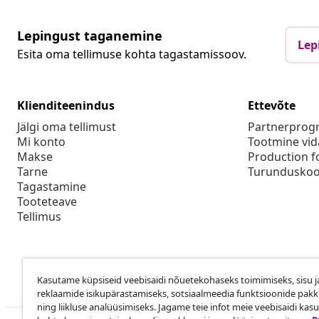
Lepingust taganemine
Lep
Esita oma tellimuse kohta tagastamissoov.
Klienditeenindus
Ettevõte
Jälgi oma tellimust
Partnerpro
Mi konto
Tootmine vid
Makse
Production f
Tarne
Turunduskoo
Tagastamine
Tooteteave
Tellimus
Kasutame küpsiseid veebisaidi nõuetekohaseks toimimiseks, sisu j
reklaamide isikupärastamiseks, sotsiaalmeedia funktsioonide pak
ning liikluse analüüsimiseks. Jagame teie infot meie veebisaidi kas