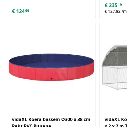
€
235
19
€
124
99
€ 127,82 /m
vidaXL Koera bassein Ø300 x 38 cm
vidaXL Ko
Paks PVC Punane
x 2 x 2 m 