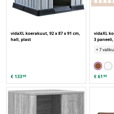
vidaXL koerakuut, 92 x 87 x 91 cm,
vidaXL k
hall, plast
3 paneeli,
+
7
valik
€
133
€
61
99
99