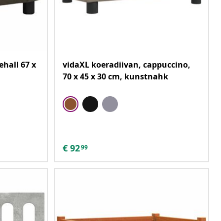
hall 67 x
vidaXL koeradiivan, cappuccino,
70 x 45 x 30 cm, kunstnahk
€
92
99