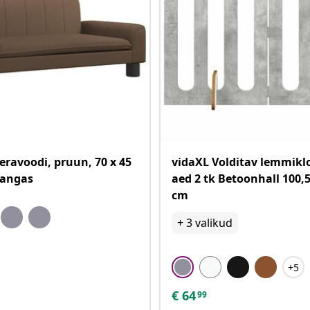
eravoodi, pruun, 70 x 45
vidaXL Volditav lemmik
kangas
aed 2 tk Betoonhall 100,5
cm
+
3
valikud
+5
€
64
99