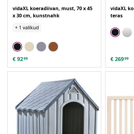
vidaXL koeradiivan, must, 70 x 45
vidaXL ko
x 30 cm, kunstnahk
teras
+
1
valikud
€
92
€
269
99
99