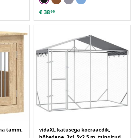
€
38
99
oma tamm,
vidaXL katusega koeraaedik,
hõbedane, 3x1,5x2,5 m, tsingitud