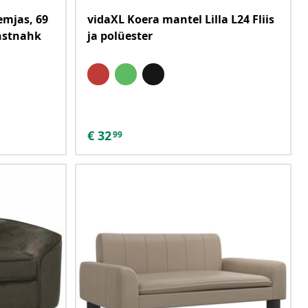
emjas, 69
vidaXL Koera mantel Lilla L24 Fliis
unstnahk
ja polüester
€
32
99