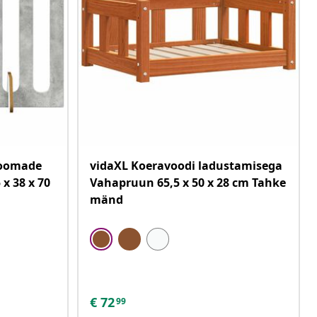
loomade
vidaXL Koeravoodi ladustamisega
 x 38 x 70
Vahapruun 65,5 x 50 x 28 cm Tahke
mänd
€
72
99