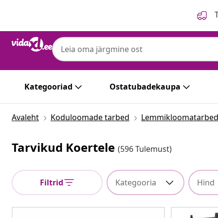
Eelmine
Järgmine
T
Kategooriad
Ostatubadekaupa
Avaleht
Koduloomade tarbed
Lemmikloomatarbe
Tarvikud Koertele
(596 Tulemust)
Filtrid
Kategooria
Hind