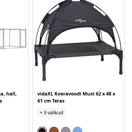
a, hall,
vidaXL Koeravoodi Must 62 x 48 x
s
61 cm Teras
+
3
valikud