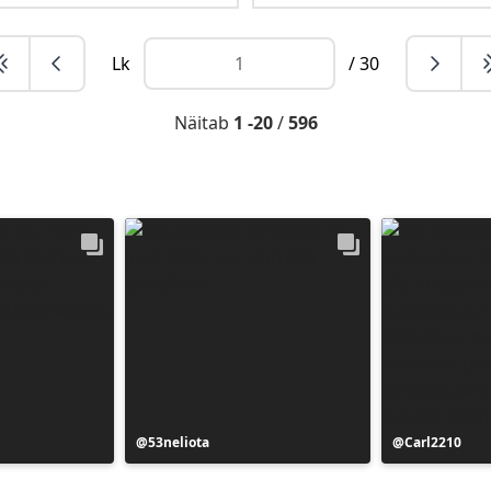
Lk
/ 30
Näitab
1 -20
/
596
Postitus
53neliota
Postitus
Carl2210
avaldatud
avaldatud