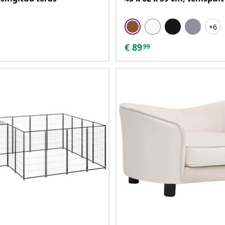
+6
€
89
99