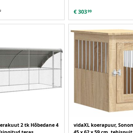
€
303
99
²
erakuut 2 tk Hõbedane 4
vidaXL koerapuur, Son
Tsingitud teras
45 x 62 x 59 cm, tehispuit