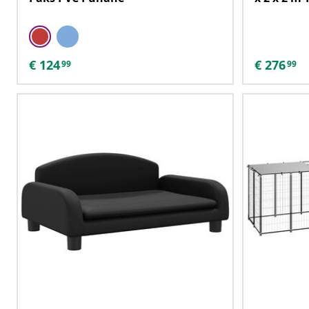
€
124
€
276
99
99