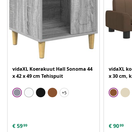
vidaXL Koerakuut Hall Sonoma 44
vidaXL ko
x 42 x 49 cm Tehispuit
x 30 cm, 
+5
€
59
€
90
99
99