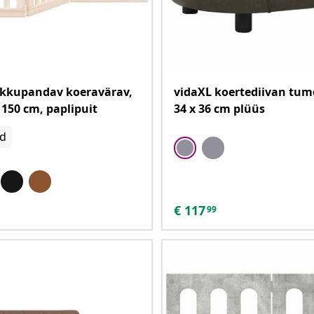
okkupandav koeravärav,
vidaXL koertediivan tume
 150 cm, paplipuit
34 x 36 cm plüüs
ud
€
117
99