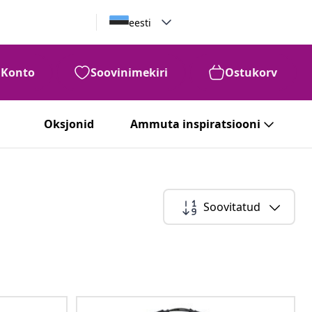
eesti
Konto
Soovinimekiri
Ostukorv
Oksjonid
Ammuta inspiratsiooni
Soovitatud