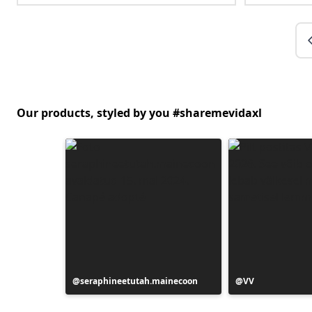
Our products, styled by you #sharemevidaxl
Postitus
seraphineetutah.mainecoon
Postitus
VV
avaldatud
avaldatud