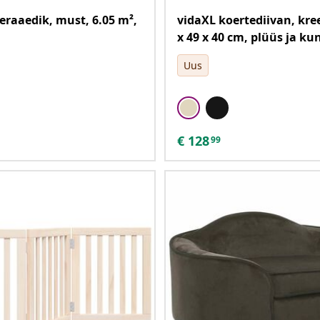
eraaedik, must, 6.05 m²,
vidaXL koertediivan, kre
x 49 x 40 cm, plüüs ja k
Uus
€
128
99