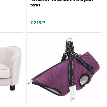
teras
€
213
99