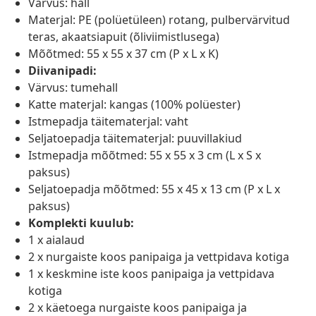
Värvus: hall
Materjal: PE (polüetüleen) rotang, pulbervärvitud
teras, akaatsiapuit (õliviimistlusega)
Mõõtmed: 55 x 55 x 37 cm (P x L x K)
Diivanipadi:
Värvus: tumehall
Katte materjal: kangas (100% polüester)
Istmepadja täitematerjal: vaht
Seljatoepadja täitematerjal: puuvillakiud
Istmepadja mõõtmed: 55 x 55 x 3 cm (L x S x
paksus)
Seljatoepadja mõõtmed: 55 x 45 x 13 cm (P x L x
paksus)
Komplekti kuulub:
1 x aialaud
2 x nurgaiste koos panipaiga ja vettpidava kotiga
1 x keskmine iste koos panipaiga ja vettpidava
kotiga
2 x käetoega nurgaiste koos panipaiga ja