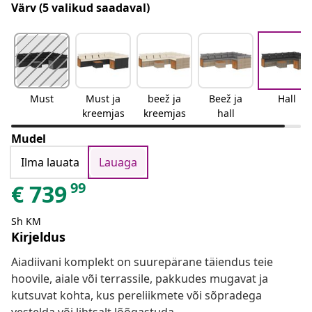
Värv
(5 valikud saadaval)
Must
Must ja
beež ja
Beež ja
Hall
kreemjas
kreemjas
hall
Mudel
Ilma lauata
Lauaga
99
€
739
Sh KM
Kirjeldus
Aiadiivani komplekt on suurepärane täiendus teie
hoovile, aiale või terrassile, pakkudes mugavat ja
kutsuvat kohta, kus pereliikmete või sõpradega