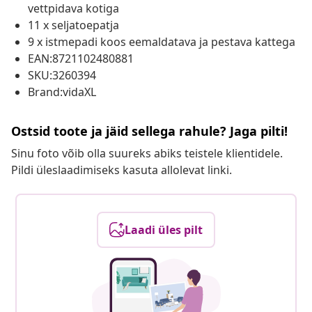
vettpidava kotiga
11 x seljatoepatja
9 x istmepadi koos eemaldatava ja pestava kattega
EAN:8721102480881
SKU:3260394
Brand:vidaXL
Ostsid toote ja jäid sellega rahule? Jaga pilti!
Sinu foto võib olla suureks abiks teistele klientidele.
Pildi üleslaadimiseks kasuta allolevat linki.
Laadi üles pilt