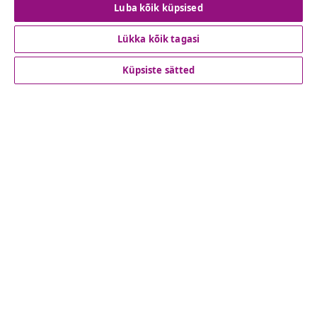
Luba kõik küpsised
Lükka kõik tagasi
Klienditeenindus
Küpsiste sätted
Ettevõte
vidaXL
Vaata rohkem
© 2008-2026 vidaXL www.vidaxl.ee on vidaXL Marketplace
Europe B.V. veebileht