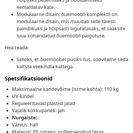
hõlpsaks pesemiseks ja hooldamiseks
eemaldatav kate.
Modulaarne disain: õuemööbli komplektil on
modulaarne disain, mis muudab selle täiesti
paindlikuks ja hõlpsasti liigutatavaks, et saaksite
luua kohandatud õuemööbli paigutuse.
Hea teada:
Selleks, et õuemööbel püsiks ilus, soovitame seda
kaitsta veekindla kattega.
Spetsifikatsioonid
Maksimaalne kandevõime (istme kohta): 110 kg
UV-kindel
Reguleeritavad plastist jalad
Vajalik kokkupanek: jah
Nurgaiste:
Värvus: hall
Materjal: PE-rotang, pulbervärvitud teras