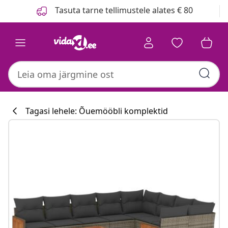
Eelmine
Järgmine
Tasuta tarne tellimustele alates € 80
Tagasi lehele: Õuemööbli komplektid
Köögikollektsi
#sharemevidaxl