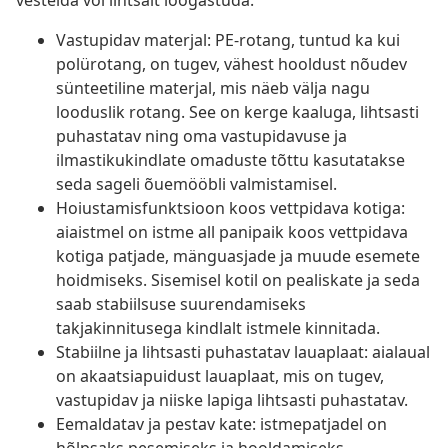
vestelda või lihtsalt lõõgastuda.
Vastupidav materjal: PE-rotang, tuntud ka kui
polürotang, on tugev, vähest hooldust nõudev
sünteetiline materjal, mis näeb välja nagu
looduslik rotang. See on kerge kaaluga, lihtsasti
puhastatav ning oma vastupidavuse ja
ilmastikukindlate omaduste tõttu kasutatakse
seda sageli õuemööbli valmistamisel.
Hoiustamisfunktsioon koos vettpidava kotiga:
aiaistmel on istme all panipaik koos vettpidava
kotiga patjade, mänguasjade ja muude esemete
hoidmiseks. Sisemisel kotil on pealiskate ja seda
saab stabiilsuse suurendamiseks
takjakinnitusega kindlalt istmele kinnitada.
Stabiilne ja lihtsasti puhastatav lauaplaat: aialaual
on akaatsiapuidust lauaplaat, mis on tugev,
vastupidav ja niiske lapiga lihtsasti puhastatav.
Eemaldatav ja pestav kate: istmepatjadel on