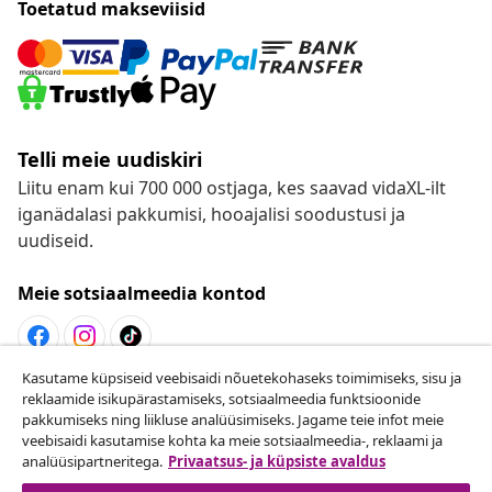
Toetatud makseviisid
Telli meie uudiskiri
Liitu enam kui 700 000 ostjaga, kes saavad vidaXL-ilt
iganädalasi pakkumisi, hooajalisi soodustusi ja
uudiseid.
Meie sotsiaalmeedia kontod
Kasutame küpsiseid veebisaidi nõuetekohaseks toimimiseks, sisu ja
Lepingust taganemine
reklaamide isikupärastamiseks, sotsiaalmeedia funktsioonide
pakkumiseks ning liikluse analüüsimiseks. Jagame teie infot meie
Esita oma tellimuse kohta tagastamissoov.
veebisaidi kasutamise kohta ka meie sotsiaalmeedia-, reklaami ja
analüüsipartneritega.
Privaatsus- ja küpsiste avaldus
Lepingust taganemine