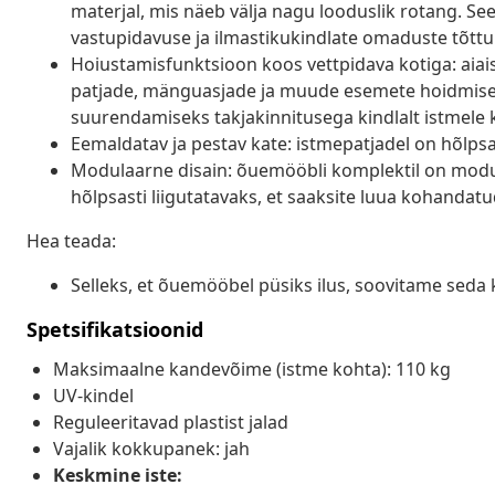
materjal, mis näeb välja nagu looduslik rotang. Se
vastupidavuse ja ilmastikukindlate omaduste tõttu
Hoiustamisfunktsioon koos vettpidava kotiga: aiais
patjade, mänguasjade ja muude esemete hoidmiseks.
suurendamiseks takjakinnitusega kindlalt istmele 
Eemaldatav ja pestav kate: istmepatjadel on hõlp
Modulaarne disain: õuemööbli komplektil on modula
hõlpsasti liigutatavaks, et saaksite luua kohanda
Hea teada:
Selleks, et õuemööbel püsiks ilus, soovitame seda 
Spetsifikatsioonid
Maksimaalne kandevõime (istme kohta): 110 kg
UV-kindel
Reguleeritavad plastist jalad
Vajalik kokkupanek: jah
Keskmine iste: