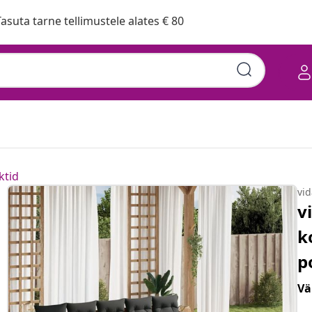
asuta tarne tellimustele alates € 80
ktid
vi
v
k
p
Vä