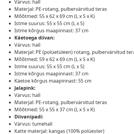
Värvus: hall
Materjal: PE-rotang, pulbervärvitud teras
Mõõtmed: 55 x 62 x 69 cm (L x S x K)
Istme suurus: 55 x 55 cm (L x S)
Istme kõrgus maapinnast: 37 cm
Käetoega diivan:
Värvus: hall
Materjal: PE (polüetüleen) rotang, pulbervärvitud tera
Mõõtmed: 59 x 62 x 69 cm (L x S x K)
Istme suurus: 55 x 55 cm (L x S)
Istme kõrgus maapinnast: 37 cm
Käetoe kõrgus maapinnast: 55 cm
Jalapink:
Värvus: hall
Materjal: PE-rotang, pulbervärvitud teras
Mõõtmed: 55 x 55 x 37 cm (L x S x K)
Diivanipadi:
Värvus: tumehall
Katte materjal: kangas (100% polüester)