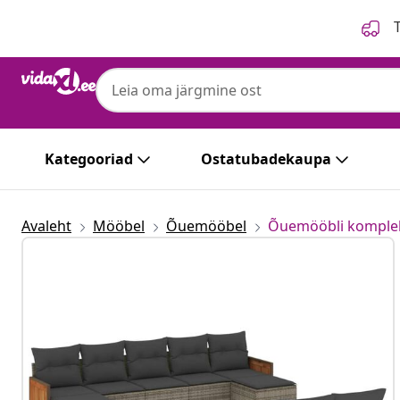
Eelmine
Järgmine
T
Kategooriad
Ostatubadekaupa
Avaleht
Mööbel
Õuemööbel
Õuemööbli komple