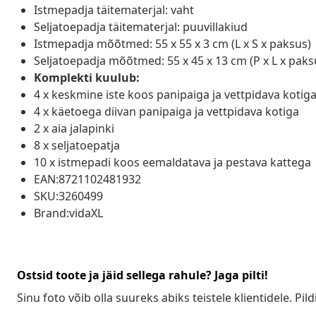
Istmepadja täitematerjal: vaht
Seljatoepadja täitematerjal: puuvillakiud
Istmepadja mõõtmed: 55 x 55 x 3 cm (L x S x paksus)
Seljatoepadja mõõtmed: 55 x 45 x 13 cm (P x L x paks
Komplekti kuulub:
4 x keskmine iste koos panipaiga ja vettpidava kotig
4 x käetoega diivan panipaiga ja vettpidava kotiga
2 x aia jalapinki
8 x seljatoepatja
10 x istmepadi koos eemaldatava ja pestava kattega
EAN:8721102481932
SKU:3260499
Brand:vidaXL
Ostsid toote ja jäid sellega rahule? Jaga pilti!
Sinu foto võib olla suureks abiks teistele klientidele. Pild