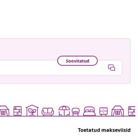
d_of_amelia_and_mummy_
ud
Soovitatud
Toetatud makseviisid