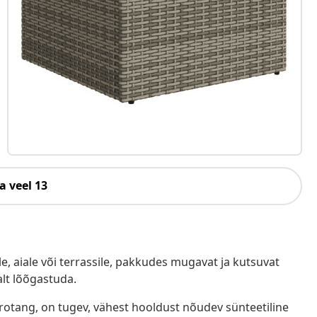
a veel 13
e, aiale või terrassile, pakkudes mugavat ja kutsuvat
alt lõõgastuda.
ürotang, on tugev, vähest hooldust nõudev sünteetiline