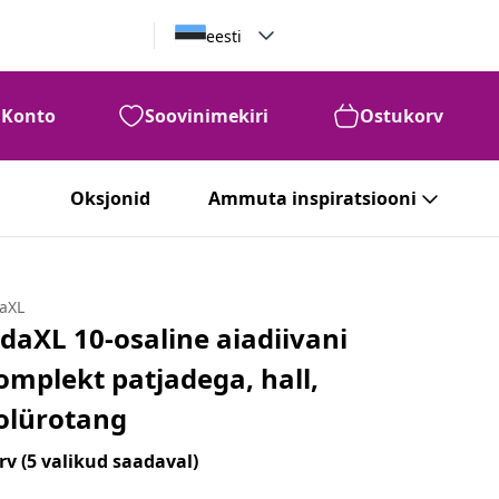
eesti
Konto
Soovinimekiri
Ostukorv
Oksjonid
Ammuta inspiratsiooni
daXL
idaXL 10-osaline aiadiivani
omplekt patjadega, hall,
olürotang
rv
(5 valikud saadaval)