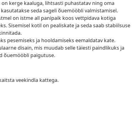
e on kerge kaaluga, lihtsasti puhastatav ning oma
 kasutatakse seda sageli õuemööbli valmistamisel.
tmel on istme all panipaik koos vettpidava kotiga
 Sisemisel kotil on pealiskate ja seda saab stabiilsuse
kinnitada.
saks pesemiseks ja hooldamiseks eemaldatav kate.
arne disain, mis muudab selle täiesti paindlikuks ja
tud õuemööbli paigutuse.
kaitsta veekindla kattega.