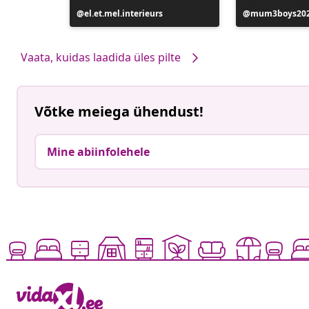
Postitus
el.et.mel.interieurs
Postitus
mum3boys20
avaldatud
avaldatud
Vaata, kuidas laadida üles pilte
Võtke meiega ühendust!
Mine abiinfolehele