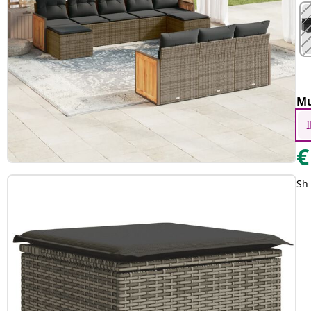
Mu
€
Sh