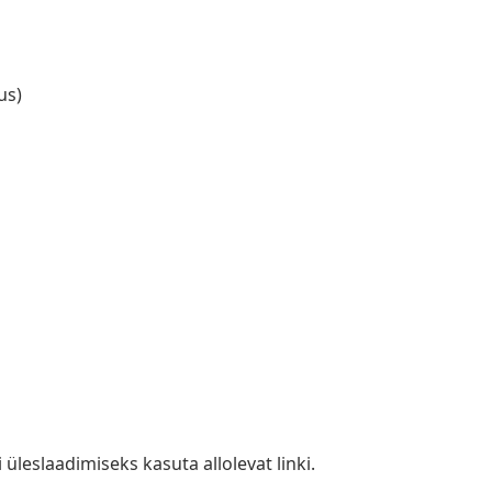
us)
a
i üleslaadimiseks kasuta allolevat linki.