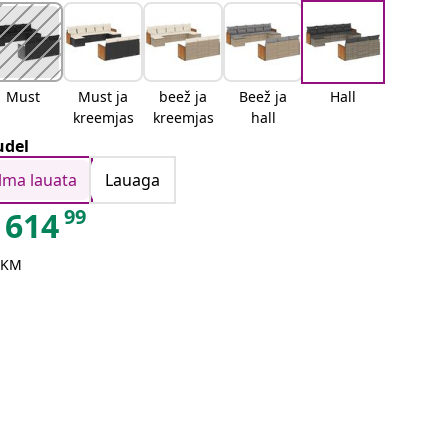
Must
Must ja
beež ja
Beež ja
Hall
kreemjas
kreemjas
hall
del
Ilma lauata
Lauaga
99
614
 KM