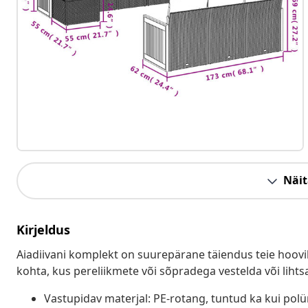
Näit
Kirjeldus
Aiadiivani komplekt on suurepärane täiendus teie hoovil
kohta, kus pereliikmete või sõpradega vestelda või lihts
Vastupidav materjal: PE-rotang, tuntud ka kui pol