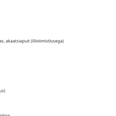
s, akaatsiapuit (õliviimistlusega)
us)
otiga