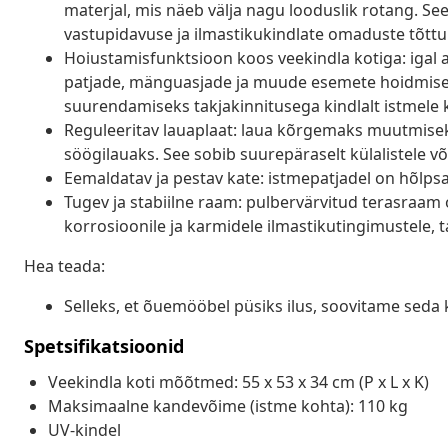
materjal, mis näeb välja nagu looduslik rotang. Se
vastupidavuse ja ilmastikukindlate omaduste tõttu
Hoiustamisfunktsioon koos veekindla kotiga: igal a
patjade, mänguasjade ja muude esemete hoidmiseks.
suurendamiseks takjakinnitusega kindlalt istmele 
Reguleeritav lauaplaat: laua kõrgemaks muutmisek
söögilauaks. See sobib suurepäraselt külalistele võ
Eemaldatav ja pestav kate: istmepatjadel on hõlp
Tugev ja stabiilne raam: pulbervärvitud terasraam 
korrosioonile ja karmidele ilmastikutingimustele, t
Hea teada:
Selleks, et õuemööbel püsiks ilus, soovitame seda 
Spetsifikatsioonid
Veekindla koti mõõtmed: 55 x 53 x 34 cm (P x L x K)
Maksimaalne kandevõime (istme kohta): 110 kg
UV-kindel