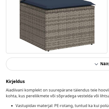
Näit
Kirjeldus
Aiadiivani komplekt on suurepärane täiendus teie hoovil
kohta, kus pereliikmete või sõpradega vestelda või lihts
Vastupidav materjal: PE-rotang, tuntud ka kui pol