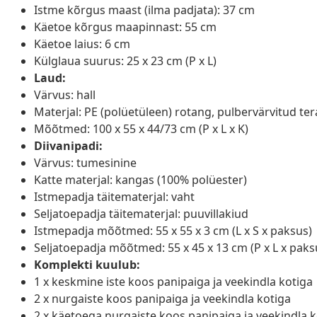
Istme kõrgus maast (ilma padjata): 37 cm
Käetoe kõrgus maapinnast: 55 cm
Käetoe laius: 6 cm
Külglaua suurus: 25 x 23 cm (P x L)
Laud:
Värvus: hall
Materjal: PE (polüetüleen) rotang, pulbervärvitud tera
Mõõtmed: 100 x 55 x 44/73 cm (P x L x K)
Diivanipadi:
Värvus: tumesinine
Katte materjal: kangas (100% polüester)
Istmepadja täitematerjal: vaht
Seljatoepadja täitematerjal: puuvillakiud
Istmepadja mõõtmed: 55 x 55 x 3 cm (L x S x paksus)
Seljatoepadja mõõtmed: 55 x 45 x 13 cm (P x L x paks
Komplekti kuulub:
1 x keskmine iste koos panipaiga ja veekindla kotiga
2 x nurgaiste koos panipaiga ja veekindla kotiga
2 x käetoega nurgaiste koos panipaiga ja veekindla k