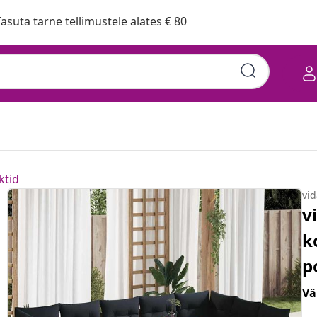
asuta tarne tellimustele alates € 80
ktid
vi
v
k
p
Vä