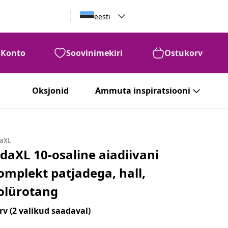
eesti
Konto
Soovinimekiri
Ostukorv
Oksjonid
Ammuta inspiratsiooni
daXL
idaXL 10-osaline aiadiivani
omplekt patjadega, hall,
olürotang
rv
(2 valikud saadaval)