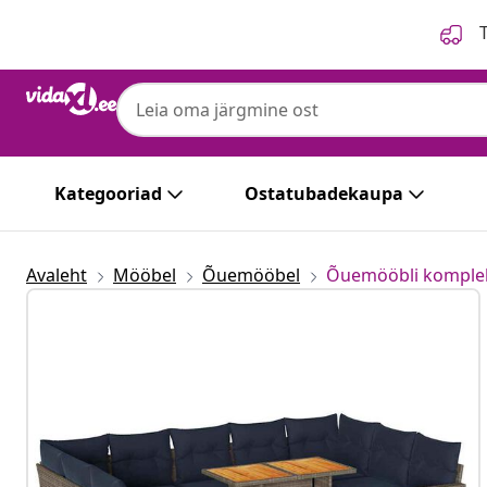
Eelmine
Järgmine
T
Kategooriad
Ostatubadekaupa
Avaleht
Mööbel
Õuemööbel
Õuemööbli komple