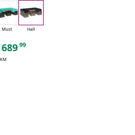
Must
Hall
99
689
 KM