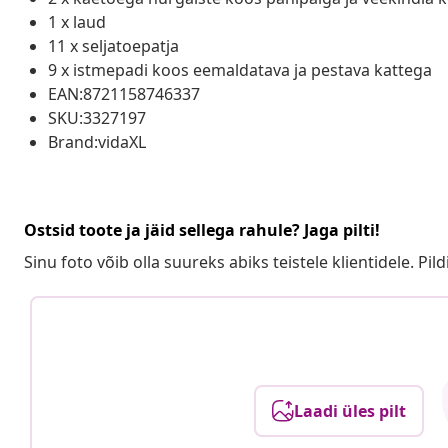
1 x laud
11 x seljatoepatja
9 x istmepadi koos eemaldatava ja pestava kattega
EAN:8721158746337
SKU:3327197
Brand:vidaXL
Ostsid toote ja jäid sellega rahule? Jaga pilti!
Sinu foto võib olla suureks abiks teistele klientidele. Pild
Laadi üles pilt