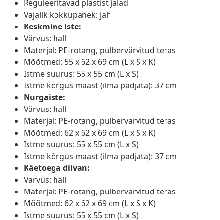
Reguleeritavad plastist jalad
Vajalik kokkupanek: jah
Keskmine iste:
Värvus: hall
Materjal: PE-rotang, pulbervärvitud teras
Mõõtmed: 55 x 62 x 69 cm (L x S x K)
Istme suurus: 55 x 55 cm (L x S)
Istme kõrgus maast (ilma padjata): 37 cm
Nurgaiste:
Värvus: hall
Materjal: PE-rotang, pulbervärvitud teras
Mõõtmed: 62 x 62 x 69 cm (L x S x K)
Istme suurus: 55 x 55 cm (L x S)
Istme kõrgus maast (ilma padjata): 37 cm
Käetoega diivan:
Värvus: hall
Materjal: PE-rotang, pulbervärvitud teras
Mõõtmed: 62 x 62 x 69 cm (L x S x K)
Istme suurus: 55 x 55 cm (L x S)