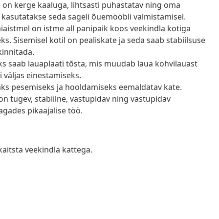
e on kerge kaaluga, lihtsasti puhastatav ning oma
 kasutatakse seda sageli õuemööbli valmistamisel.
iaistmel on istme all panipaik koos veekindla kotiga
 Sisemisel kotil on pealiskate ja seda saab stabiilsuse
kinnitada.
s saab lauaplaati tõsta, mis muudab laua kohvilauast
i väljas einestamiseks.
saks pesemiseks ja hooldamiseks eemaldatav kate.
on tugev, stabiilne, vastupidav ning vastupidav
agades pikaajalise töö.
kaitsta veekindla kattega.