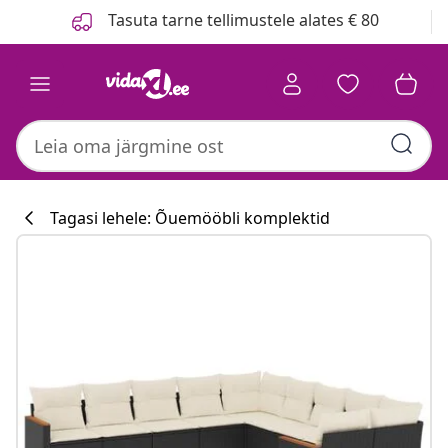
Eelmine
Järgmine
Tasuta tarne tellimustele alates € 80
Tagasi lehele: Õuemööbli komplektid
Köögikollektsi
#sharemevidaxl