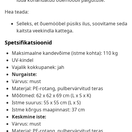
luua kohandatud õuemööbli paigutuse.
Hea teada:
Selleks, et õuemööbel püsiks ilus, soovitame seda
kaitsta veekindla kattega.
Spetsifikatsioonid
Maksimaalne kandevõime (istme kohta): 110 kg
UV-kindel
Vajalik kokkupanek: jah
Nurgaiste:
Värvus: must
Materjal: PE-rotang, pulbervärvitud teras
Mõõtmed: 62 x 62 x 69 cm (L x S x K)
Istme suurus: 55 x 55 cm (L x S)
Istme kõrgus maapinnast: 37 cm
Keskmine iste:
Värvus: must
Materjal: PE-rotang, pulbervärvitud teras