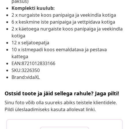
paksus)
Komplekti kuulub:
2 x nurgaiste koos panipaiga ja veekindla kotiga
6 x keskmine iste panipaiga ja vettpidava kotiga
2 x käetoega nurgaiste koos panipaiga ja veekindla
kotiga
12 x seljatoepatja
10 x istmepadi koos eemaldatava ja pestava
kattega
EAN:8721012833166
SKU:3226350
Brand:vidaXL
Ostsid toote ja jäid sellega rahule? Jaga pilti!
Sinu foto võib olla suureks abiks teistele klientidele.
Pildi üleslaadimiseks kasuta allolevat linki.