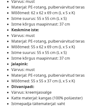
Värvus: must
Materjal: PE-rotang, pulbervärvitud teras
Mõõtmed: 62 x 62 x 69 cm (L x S x K)
Istme suurus: 55 x 55 cm (L x S)
Istme kõrgus maapinnast: 37 cm
Keskmine iste:
Värvus: must
Materjal: PE-rotang, pulbervärvitud teras
Mõõtmed: 55 x 62 x 69 cm (L x S x K)
Istme suurus: 55 x 55 cm (L x S)
Istme kõrgus maapinnast: 37 cm
Jalapink:
Värvus: must
Materjal: PE-rotang, pulbervärvitud teras
Mõõtmed: 55 x 55 x 37 cm (L x S x K)
Diivanipadi:
Värvus: kreemjasvalge
Katte materjal: kangas (100% polüester)
Istmepadja täitematerjal: vaht