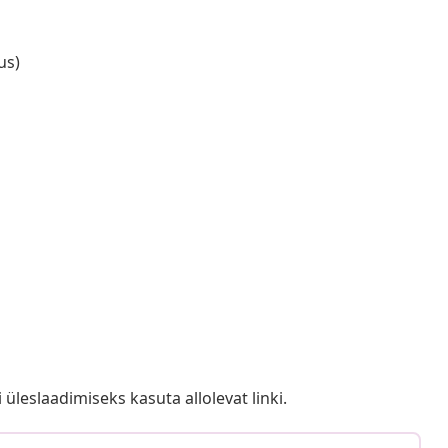
us)
i üleslaadimiseks kasuta allolevat linki.