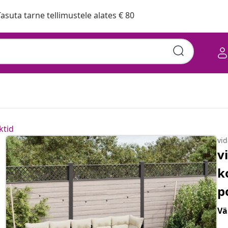
asuta tarne tellimustele alates € 80
ktid
vi
v
k
p
Vä