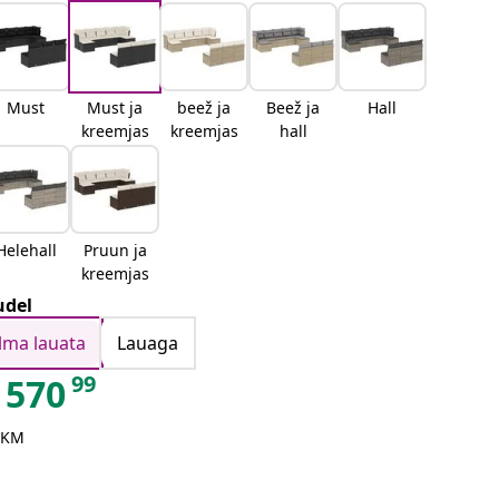
Must
Must ja
beež ja
Beež ja
Hall
kreemjas
kreemjas
hall
Helehall
Pruun ja
kreemjas
del
Ilma lauata
Lauaga
99
570
 KM