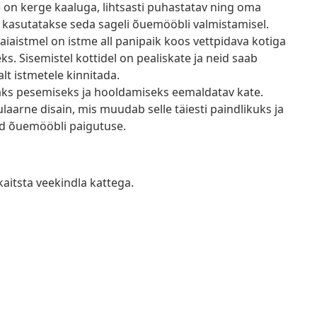
e on kerge kaaluga, lihtsasti puhastatav ning oma
 kasutatakse seda sageli õuemööbli valmistamisel.
aiaistmel on istme all panipaik koos vettpidava kotiga
 Sisemistel kottidel on pealiskate ja neid saab
lt istmetele kinnitada.
saks pesemiseks ja hooldamiseks eemaldatav kate.
arne disain, mis muudab selle täiesti paindlikuks ja
tud õuemööbli paigutuse.
kaitsta veekindla kattega.