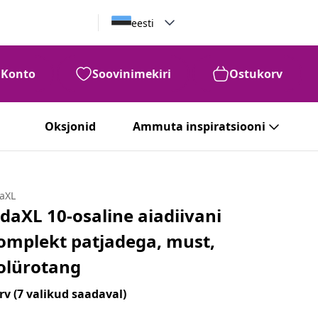
eesti
Konto
Soovinimekiri
Ostukorv
Oksjonid
Ammuta inspiratsiooni
daXL
idaXL 10-osaline aiadiivani
omplekt patjadega, must,
olürotang
rv
(7 valikud saadaval)