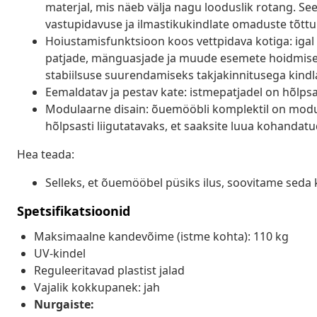
materjal, mis näeb välja nagu looduslik rotang. Se
vastupidavuse ja ilmastikukindlate omaduste tõttu
Hoiustamisfunktsioon koos vettpidava kotiga: igal 
patjade, mänguasjade ja muude esemete hoidmiseks.
stabiilsuse suurendamiseks takjakinnitusega kindla
Eemaldatav ja pestav kate: istmepatjadel on hõlp
Modulaarne disain: õuemööbli komplektil on modula
hõlpsasti liigutatavaks, et saaksite luua kohanda
Hea teada:
Selleks, et õuemööbel püsiks ilus, soovitame seda 
Spetsifikatsioonid
Maksimaalne kandevõime (istme kohta): 110 kg
UV-kindel
Reguleeritavad plastist jalad
Vajalik kokkupanek: jah
Nurgaiste: