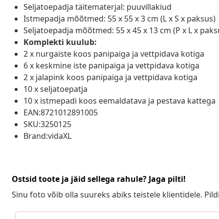
Seljatoepadja täitematerjal: puuvillakiud
Istmepadja mõõtmed: 55 x 55 x 3 cm (L x S x paksus)
Seljatoepadja mõõtmed: 55 x 45 x 13 cm (P x L x paks
Komplekti kuulub:
2 x nurgaiste koos panipaiga ja vettpidava kotiga
6 x keskmine iste panipaiga ja vettpidava kotiga
2 x jalapink koos panipaiga ja vettpidava kotiga
10 x seljatoepatja
10 x istmepadi koos eemaldatava ja pestava kattega
EAN:8721012891005
SKU:3250125
Brand:vidaXL
Ostsid toote ja jäid sellega rahule? Jaga pilti!
Sinu foto võib olla suureks abiks teistele klientidele. Pild