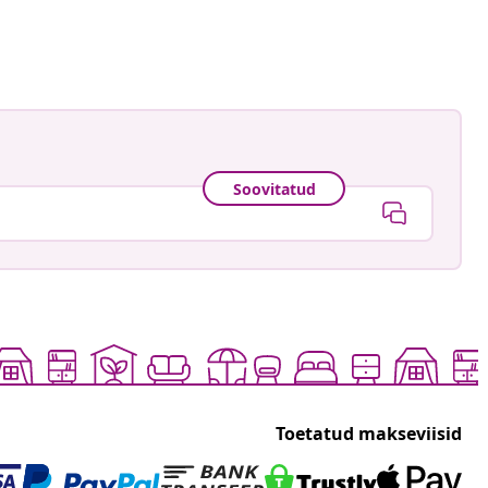
ud
Soovitatud
Toetatud makseviisid