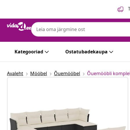
Eelmine
Järgmine
T
Kategooriad
Ostatubadekaupa
Avaleht
Mööbel
Õuemööbel
Õuemööbli komple