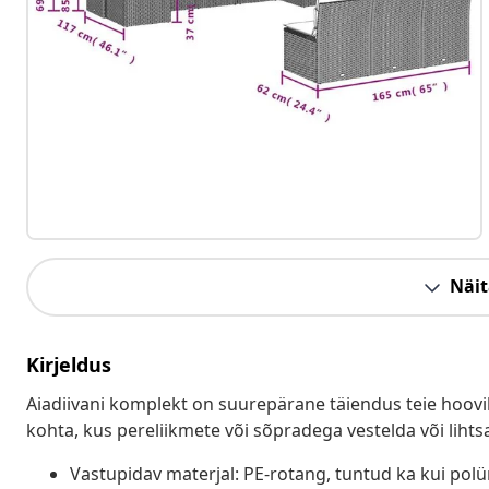
Näit
Kirjeldus
Aiadiivani komplekt on suurepärane täiendus teie hoovil
kohta, kus pereliikmete või sõpradega vestelda või lihts
Vastupidav materjal: PE-rotang, tuntud ka kui pol