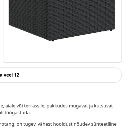
a veel 12
e, aiale või terrassile, pakkudes mugavat ja kutsuvat
alt lõõgastuda.
ürotang, on tugev, vähest hooldust nõudev sünteetiline