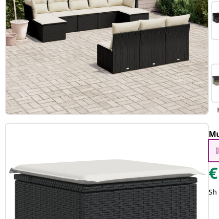
Mu
€
Sh