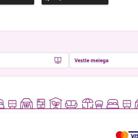
avaldatud
avaldat
Vestle meiega