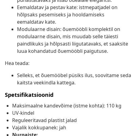
puhastatavaks ja lisab õuealale elegantsi.
Eemaldatav ja pestav kate: istmepatjadel on
hõlpsaks pesemiseks ja hooldamiseks
eemaldatav kate.
Modulaarne disain: õuemööbli komplektil on
modulaarne disain, mis muudab selle täiesti
paindlikuks ja hõlpsasti liigutatavaks, et saaksite
luua kohandatud õuemööbli paigutuse.
Hea teada:
Selleks, et õuemööbel püsiks ilus, soovitame seda
kaitsta veekindla kattega.
Spetsifikatsioonid
Maksimaalne kandevõime (istme kohta): 110 kg
UV-kindel
Reguleeritavad plastist jalad
Vajalik kokkupanek: jah
Nurgaiste: