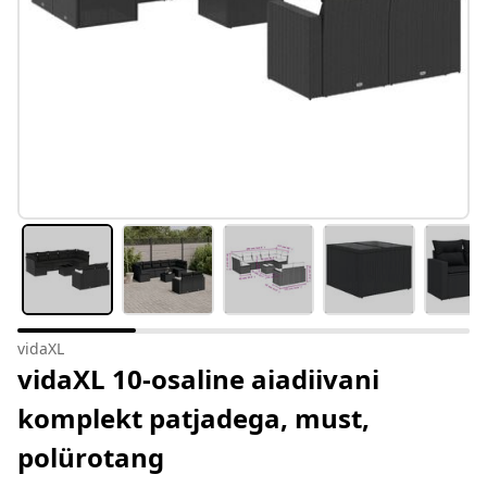
vidaXL
vidaXL 10-osaline aiadiivani
komplekt patjadega, must,
polürotang