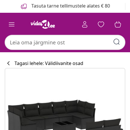
Eelmine
Järgmine
Tasuta tarne tellimustele alates € 80
Tagasi lehele: Välidiivanite osad
Köögikollektsi
#sharemevidaxl