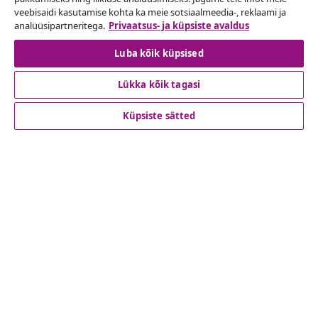
Lepingust taganemine
veebisaidi kasutamise kohta ka meie sotsiaalmeedia-, reklaami ja
analüüsipartneritega.
Privaatsus- ja küpsiste avaldus
Luba kõik küpsised
Klienditeenindus
Lükka kõik tagasi
Ettevõte
Küpsiste sätted
vidaXL
Vaata rohkem
© 2008-2026 vidaXL www.vidaxl.ee on vidaXL Marketplace