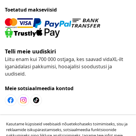
Toetatud makseviisid
Telli meie uudiskiri
Liitu enam kui 700 000 ostjaga, kes saavad vidaXL-ilt
iganädalasi pakkumisi, hooajalisi soodustusi ja
uudiseid.
Meie sotsiaalmeedia kontod
Lepingust taganemine
Kasutame küpsiseid veebisaidi nõuetekohaseks toimimiseks, sisu ja
Esita oma tellimuse kohta tagastamissoov.
reklaamide isikupärastamiseks, sotsiaalmeedia funktsioonide
pakkumiseks ning liikluse analüüsimiseks. Jagame teie infot meie