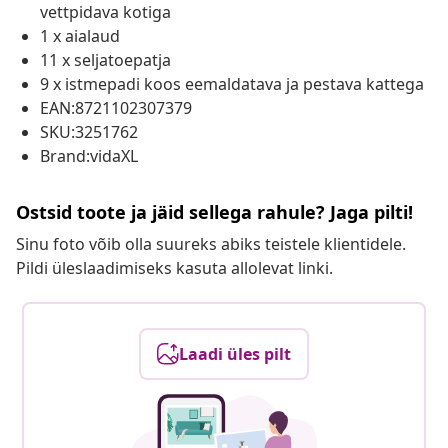
vettpidava kotiga
1 x aialaud
11 x seljatoepatja
9 x istmepadi koos eemaldatava ja pestava kattega
EAN:8721102307379
SKU:3251762
Brand:vidaXL
Ostsid toote ja jäid sellega rahule? Jaga pilti!
Sinu foto võib olla suureks abiks teistele klientidele.
Pildi üleslaadimiseks kasuta allolevat linki.
Laadi üles pilt