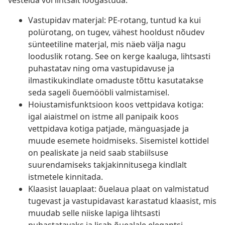
vestelda või lihtsalt lõõgastuda.
Vastupidav materjal: PE-rotang, tuntud ka kui
polürotang, on tugev, vähest hooldust nõudev
sünteetiline materjal, mis näeb välja nagu
looduslik rotang. See on kerge kaaluga, lihtsasti
puhastatav ning oma vastupidavuse ja
ilmastikukindlate omaduste tõttu kasutatakse
seda sageli õuemööbli valmistamisel.
Hoiustamisfunktsioon koos vettpidava kotiga:
igal aiaistmel on istme all panipaik koos
vettpidava kotiga patjade, mänguasjade ja
muude esemete hoidmiseks. Sisemistel kottidel
on pealiskate ja neid saab stabiilsuse
suurendamiseks takjakinnitusega kindlalt
istmetele kinnitada.
Klaasist lauaplaat: õuelaua plaat on valmistatud
tugevast ja vastupidavast karastatud klaasist, mis
muudab selle niiske lapiga lihtsasti