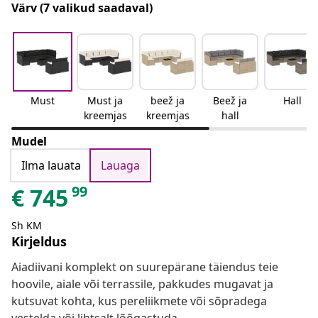
Värv
(7 valikud saadaval)
Must
Must ja
beež ja
Beež ja
Hall
kreemjas
kreemjas
hall
Mudel
Ilma lauata
Lauaga
99
€
745
Sh KM
Kirjeldus
Aiadiivani komplekt on suurepärane täiendus teie
hoovile, aiale või terrassile, pakkudes mugavat ja
kutsuvat kohta, kus pereliikmete või sõpradega