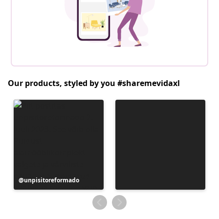
Our products, styled by you #sharemevidaxl
Postitus
unpisitoreformado
avaldatud