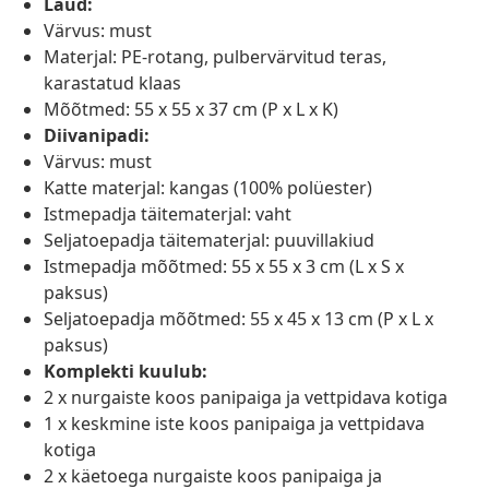
Laud:
Värvus: must
Materjal: PE-rotang, pulbervärvitud teras,
karastatud klaas
Mõõtmed: 55 x 55 x 37 cm (P x L x K)
Diivanipadi:
Värvus: must
Katte materjal: kangas (100% polüester)
Istmepadja täitematerjal: vaht
Seljatoepadja täitematerjal: puuvillakiud
Istmepadja mõõtmed: 55 x 55 x 3 cm (L x S x
paksus)
Seljatoepadja mõõtmed: 55 x 45 x 13 cm (P x L x
paksus)
Komplekti kuulub:
2 x nurgaiste koos panipaiga ja vettpidava kotiga
1 x keskmine iste koos panipaiga ja vettpidava
kotiga
2 x käetoega nurgaiste koos panipaiga ja