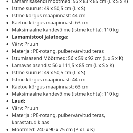
Lamamisasendi mõõtmed: 56 x 83 x 85 cm (L x S x K)
Istme suurus: 49 x 50,5 cm (L x S)
Istme kõrgus maapinnast: 44 cm
Käetoe kõrgus maapinnast: 63 cm
Maksimaalne kandevõime (istme kohta): 110 kg
Lamamistool jalatoega:
Värv: Pruun
Materjal: PE-rotang, pulbervärvitud teras
Istumisasend Mõõtmed: 56 x 59 x 92 cm (L x S x K)
Lamavas asendis: 56 x 111,5 x 85 cm (L x S x K)
Istme suurus: 49 x 50,5 cm (L x S)
Istme kõrgus maapinnast: 44 cm
Käetoe kõrgus maapinnast: 63 cm
Maksimaalne kandevõime (istme kohta): 110 kg
Laud:
Värv: Pruun
Materjal: PE-rotang, pulbervärvitud teras,
karastatud klaas
Mõõtmed: 240 x 90 x 75 cm (P x L x K)