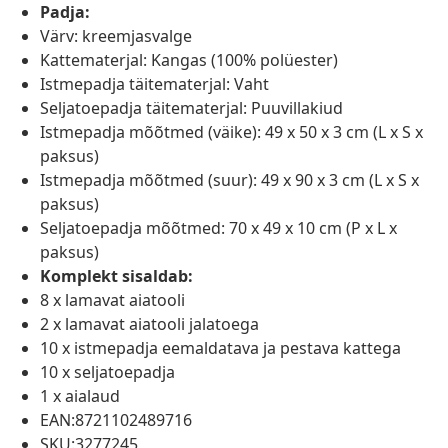
Padja:
Värv: kreemjasvalge
Kattematerjal: Kangas (100% polüester)
Istmepadja täitematerjal: Vaht
Seljatoepadja täitematerjal: Puuvillakiud
Istmepadja mõõtmed (väike): 49 x 50 x 3 cm (L x S x
paksus)
Istmepadja mõõtmed (suur): 49 x 90 x 3 cm (L x S x
paksus)
Seljatoepadja mõõtmed: 70 x 49 x 10 cm (P x L x
paksus)
Komplekt sisaldab:
8 x lamavat aiatooli
2 x lamavat aiatooli jalatoega
10 x istmepadja eemaldatava ja pestava kattega
10 x seljatoepadja
1 x aialaud
EAN:8721102489716
SKU:3277245