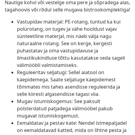
Nautige kohvi või vestelge oma pere ja sõpradega aias,
tagahoovis või rõdul selle mugava bistrookomplektiga!
Vastupidav materjal: PE-rotang, tuntud ka kui
polürotang, on tugev ja vähe hooldust vajav
sünteetiline materjal, mis näeb välja nagu
naturaalne rotang. See on kerge, kergesti
puhastatav ja oma vastupidavuse ja
ilmastikukindluse tõttu kasutatakse seda sageli
välimööbli valmistamiseks.
Reguleeritav seljatugi: Sellel aiatool on
käepidemega. Saate seljatuge käepidemest
tõmmates mis tahes asendisse reguleerida ja
selle kiiresti algasendisse tagasi viia.
Mugav istumiskogemus: See paksult
polsterdatud patjadega välimööbel pakub
mugavat istumiskogemust.
Eemaldatav ja pestav kate: Nendel istmepatjadel
on eemaldatavad katted, mida on lihtne pesta ja