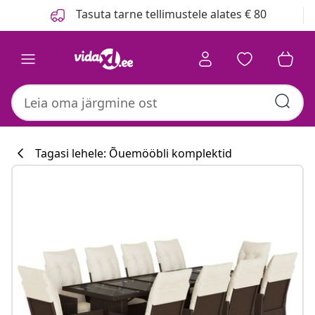
Eelmine
Järgmine
Tasuta tarne tellimustele alates € 80
Tagasi lehele: Õuemööbli komplektid
Köögikollektsi
#sharemevidaxl