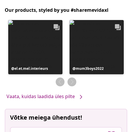
Our products, styled by you #sharemevidaxl
Postitus
el.et.mel.interieurs
Postitus
mum3boys2022
avaldatud
avaldatud
Vaata, kuidas laadida üles pilte
Võtke meiega ühendust!