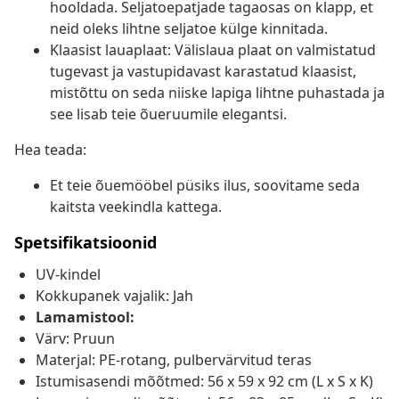
hooldada. Seljatoepatjade tagaosas on klapp, et
neid oleks lihtne seljatoe külge kinnitada.
Klaasist lauaplaat: Välislaua plaat on valmistatud
tugevast ja vastupidavast karastatud klaasist,
mistõttu on seda niiske lapiga lihtne puhastada ja
see lisab teie õueruumile elegantsi.
Hea teada:
Et teie õuemööbel püsiks ilus, soovitame seda
kaitsta veekindla kattega.
Spetsifikatsioonid
UV-kindel
Kokkupanek vajalik: Jah
Lamamistool:
Värv: Pruun
Materjal: PE-rotang, pulbervärvitud teras
Istumisasendi mõõtmed: 56 x 59 x 92 cm (L x S x K)