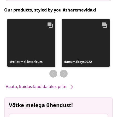
Our products, styled by you #sharemevidaxl
Postitus
el.et.mel.interieurs
Postitus
mum3boys2022
avaldatud
avaldatud
Vaata, kuidas laadida üles pilte
Võtke meiega ühendust!