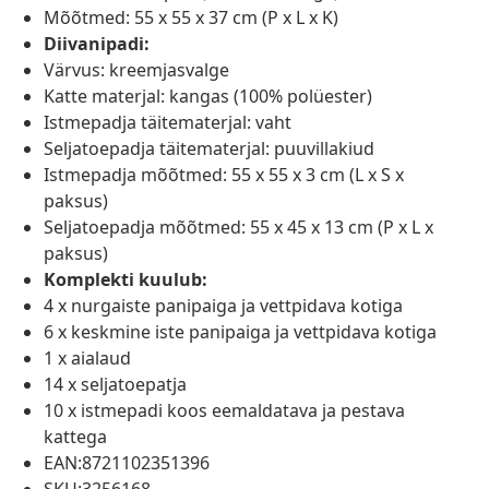
Mõõtmed: 55 x 55 x 37 cm (P x L x K)
Diivanipadi:
Värvus: kreemjasvalge
Katte materjal: kangas (100% polüester)
Istmepadja täitematerjal: vaht
Seljatoepadja täitematerjal: puuvillakiud
Istmepadja mõõtmed: 55 x 55 x 3 cm (L x S x
paksus)
Seljatoepadja mõõtmed: 55 x 45 x 13 cm (P x L x
paksus)
Komplekti kuulub:
4 x nurgaiste panipaiga ja vettpidava kotiga
6 x keskmine iste panipaiga ja vettpidava kotiga
1 x aialaud
14 x seljatoepatja
10 x istmepadi koos eemaldatava ja pestava
kattega
EAN:8721102351396