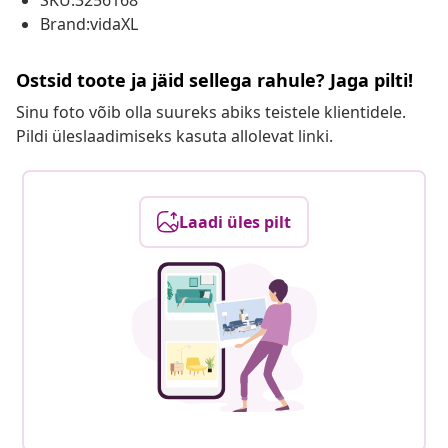
SKU:3256168
Brand:vidaXL
Ostsid toote ja jäid sellega rahule? Jaga pilti!
Sinu foto võib olla suureks abiks teistele klientidele.
Pildi üleslaadimiseks kasuta allolevat linki.
Laadi üles pilt