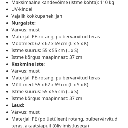
Maksimaalne kandevõime (istme kohta): 110 kg
UV-kindel
Vajalik kokkupanek: jah
Nurgaiste:
Värvus: must
Materjal: PE-rotang, pulbervärvitud teras
Mõõtmed: 62 x 62 x 69 cm (L x S x K)
Istme suurus: 55 x 55 cm (L x S)
Istme kõrgus maapinnast: 37 cm
Keskmine iste:
Värvus: must
Materjal: PE-rotang, pulbervärvitud teras
Mõõtmed: 55 x 62 x 69 cm (L x S x K)
Istme suurus: 55 x 55 cm (L x S)
Istme kõrgus maapinnast: 37 cm
Laud:
Värvus: must
Materjal: PE (polüetüleen) rotang, pulbervärvitud
teras, akaatsiapuit (õliviimistlusega)