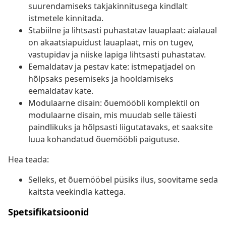
suurendamiseks takjakinnitusega kindlalt
istmetele kinnitada.
Stabiilne ja lihtsasti puhastatav lauaplaat: aialaual
on akaatsiapuidust lauaplaat, mis on tugev,
vastupidav ja niiske lapiga lihtsasti puhastatav.
Eemaldatav ja pestav kate: istmepatjadel on
hõlpsaks pesemiseks ja hooldamiseks
eemaldatav kate.
Modulaarne disain: õuemööbli komplektil on
modulaarne disain, mis muudab selle täiesti
paindlikuks ja hõlpsasti liigutatavaks, et saaksite
luua kohandatud õuemööbli paigutuse.
Hea teada:
Selleks, et õuemööbel püsiks ilus, soovitame seda
kaitsta veekindla kattega.
Spetsifikatsioonid