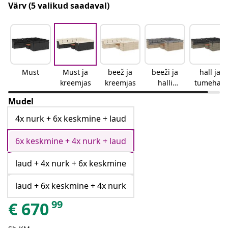
Värv
(5 valikud saadaval)
Must
Must ja
beež ja
beeži ja
hall ja
kreemjas
kreemjas
halli
tumehall
segu
Mudel
4x nurk + 6x keskmine + laud
6x keskmine + 4x nurk + laud
laud + 4x nurk + 6x keskmine
laud + 6x keskmine + 4x nurk
99
€
670