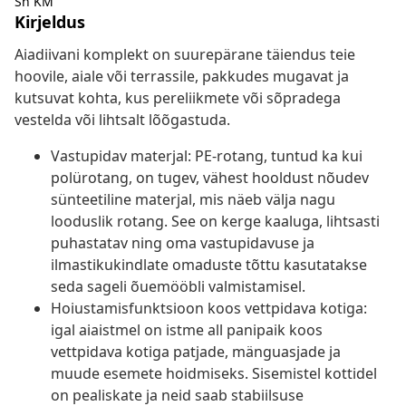
Sh KM
Kirjeldus
Aiadiivani komplekt on suurepärane täiendus teie
hoovile, aiale või terrassile, pakkudes mugavat ja
kutsuvat kohta, kus pereliikmete või sõpradega
vestelda või lihtsalt lõõgastuda.
Vastupidav materjal: PE-rotang, tuntud ka kui
polürotang, on tugev, vähest hooldust nõudev
sünteetiline materjal, mis näeb välja nagu
looduslik rotang. See on kerge kaaluga, lihtsasti
puhastatav ning oma vastupidavuse ja
ilmastikukindlate omaduste tõttu kasutatakse
seda sageli õuemööbli valmistamisel.
Hoiustamisfunktsioon koos vettpidava kotiga:
igal aiaistmel on istme all panipaik koos
vettpidava kotiga patjade, mänguasjade ja
muude esemete hoidmiseks. Sisemistel kottidel
on pealiskate ja neid saab stabiilsuse