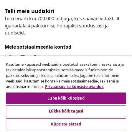
Telli meie uudiskiri
Liitu enam kui 700 000 ostjaga, kes saavad vidaXL-ilt
iganädalasi pakkumisi, hooajalisi soodustusi ja
uudiseid.
Meie sotsiaalmeedia kontod
Kasutame küpsiseid veebisaidi nõuetekohaseks toimimiseks, sisu ja
reklaamide isikupärastamiseks, sotsiaalmeedia funktsioonide
Lepingust taganemine
pakkumiseks ning liikluse analüüsimiseks. Jagame teie infot meie
veebisaidi kasutamise kohta ka meie sotsiaalmeedia-, reklaami ja
Esita oma tellimuse kohta tagastamissoov.
analüüsipartneritega.
Privaatsus- ja küpsiste avaldus
Lepingust taganemine
Luba kõik küpsised
Lükka kõik tagasi
Klienditeenindus
Küpsiste sätted