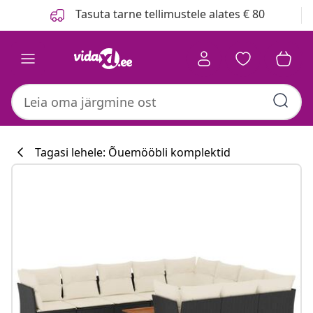
Eelmine
Järgmine
Tasuta tarne tellimustele alates € 80
Tagasi lehele: Õuemööbli komplektid
Köögikollektsi
#sharemevidaxl