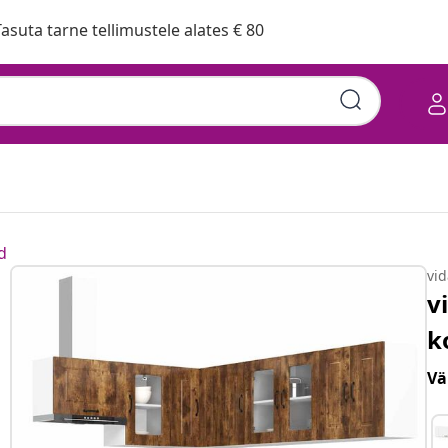
asuta tarne tellimustele alates € 80
d
vi
v
k
Vä