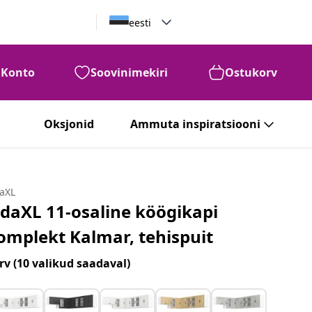
eesti
Konto
Soovinimekiri
Ostukorv
Oksjonid
Ammuta inspiratsiooni
daXL
idaXL 11-osaline köögikapi
omplekt Kalmar, tehispuit
rv
(10 valikud saadaval)