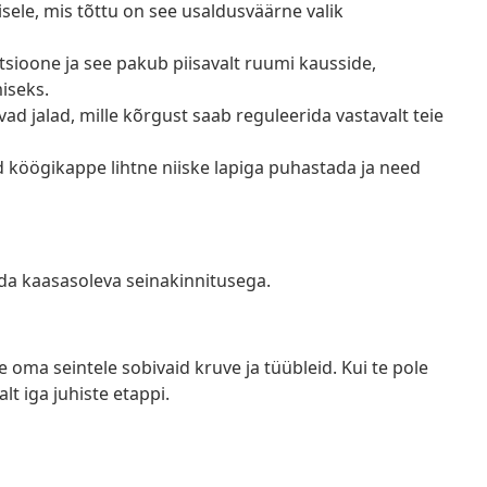
sele, mis tõttu on see usaldusväärne valik
tsioone ja see pakub piisavalt ruumi kausside,
iseks.
ad jalad, mille kõrgust saab reguleerida vastavalt teie
d köögikappe lihtne niiske lapiga puhastada ja need
da kaasasoleva seinakinnitusega.
e oma seintele sobivaid kruve ja tüübleid. Kui te pole
lt iga juhiste etappi.