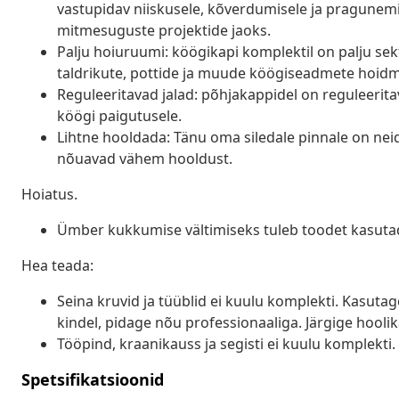
vastupidav niiskusele, kõverdumisele ja pragunemi
mitmesuguste projektide jaoks.
Palju hoiuruumi: köögikapi komplektil on palju sek
taldrikute, pottide ja muude köögiseadmete hoidm
Reguleeritavad jalad: põhjakappidel on reguleeritav
köögi paigutusele.
Lihtne hooldada: Tänu oma siledale pinnale on nei
nõuavad vähem hooldust.
Hoiatus.
Ümber kukkumise vältimiseks tuleb toodet kasuta
Hea teada:
Seina kruvid ja tüüblid ei kuulu komplekti. Kasutag
kindel, pidage nõu professionaaliga. Järgige hoolika
Tööpind, kraanikauss ja segisti ei kuulu komplekti.
Spetsifikatsioonid