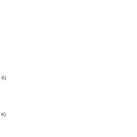
 K)
 K)