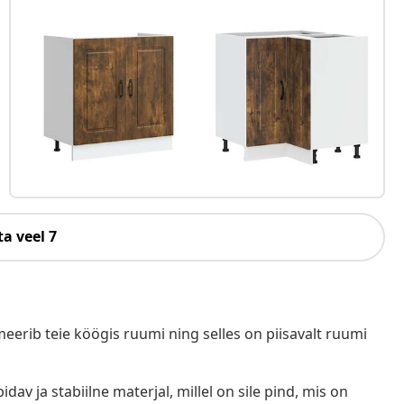
a veel 7
eerib teie köögis ruumi ning selles on piisavalt ruumi
idav ja stabiilne materjal, millel on sile pind, mis on