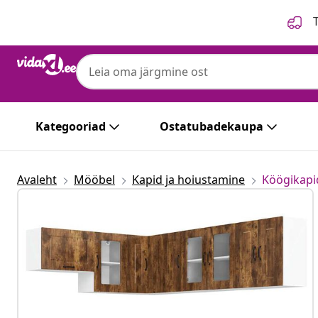
Eelmine
Järgmine
T
Kategooriad
Ostatubadekaupa
Avaleht
Mööbel
Kapid ja hoiustamine
Köögikapi