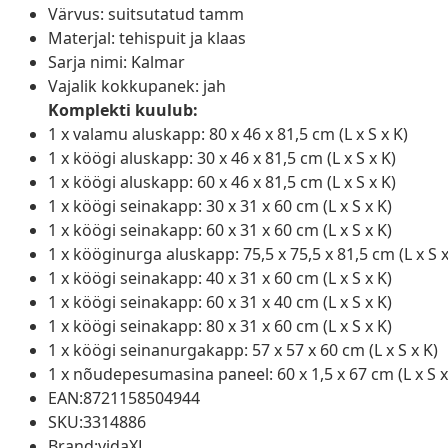
Värvus: suitsutatud tamm
Materjal: tehispuit ja klaas
Sarja nimi: Kalmar
Vajalik kokkupanek: jah
Komplekti kuulub:
1 x valamu aluskapp: 80 x 46 x 81,5 cm (L x S x K)
1 x köögi aluskapp: 30 x 46 x 81,5 cm (L x S x K)
1 x köögi aluskapp: 60 x 46 x 81,5 cm (L x S x K)
1 x köögi seinakapp: 30 x 31 x 60 cm (L x S x K)
1 x köögi seinakapp: 60 x 31 x 60 cm (L x S x K)
1 x kööginurga aluskapp: 75,5 x 75,5 x 81,5 cm (L x S x
1 x köögi seinakapp: 40 x 31 x 60 cm (L x S x K)
1 x köögi seinakapp: 60 x 31 x 40 cm (L x S x K)
1 x köögi seinakapp: 80 x 31 x 60 cm (L x S x K)
1 x köögi seinanurgakapp: 57 x 57 x 60 cm (L x S x K)
1 x nõudepesumasina paneel: 60 x 1,5 x 67 cm (L x S x
EAN:8721158504944
SKU:3314886
Brand:vidaXL