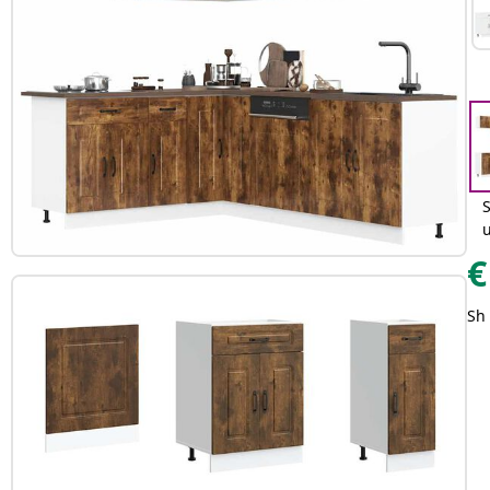
S
€
Sh