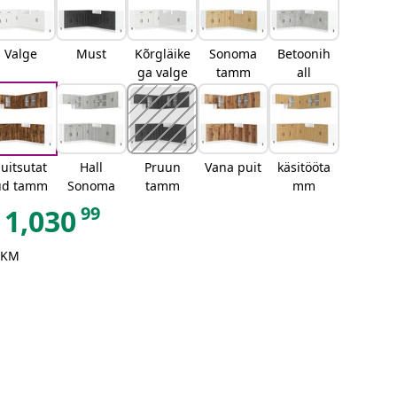
Valge
Must
Kõrgläike
Sonoma
Betoonih
ga valge
tamm
all
uitsutat
Hall
Pruun
Vana puit
käsitööta
ud tamm
Sonoma
tamm
mm
99
1,030
 KM