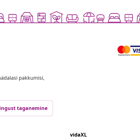
anädalasi pakkumisi,
ingust taganemine
vidaXL