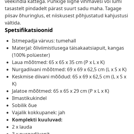
veekindla kattega. Pühkige liigne vihmavesi või lumi
tasastelt pindadelt pärast suurt sadu maha. Tagage
piisav õhuringlus, et niiskusest põhjustatud kahjustusi
vältida.
Spetsifikatsioonid
Istmepadja värvus: tumehall
Materjal: õliviimistlusega täisakaatsiapuit, kangas
(100% polüester)
Laua mõõtmed: 65 x 65 x 35 cm (P x L x K)
Nurgadiivani mõõtmed: 69 x 69 x 62,5 cm (L x S x K)
Keskmise diivani mõõdud: 65 x 69 x 62,5 cm (L x S x
K)
Jalatoe mõõtmed: 65 x 65 x 29 cm (P x L x K)
Ilmastikukindel
Sobilik õue
Vajalik kokkupanek: jah
Komplekti kuuluvad:
2 x lauda