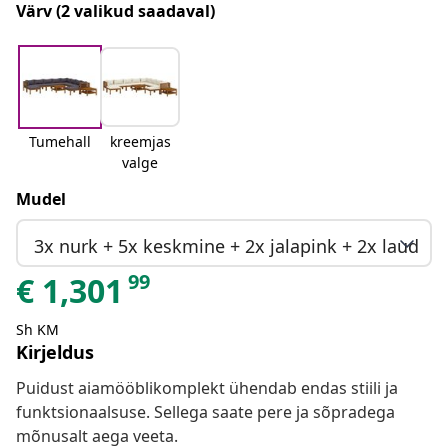
Värv
(2 valikud saadaval)
Tumehall
kreemjas
valge
Mudel
3x nurk + 5x keskmine + 2x jalapink + 2x laud
99
€
1,301
Sh KM
Kirjeldus
Puidust aiamööblikomplekt ühendab endas stiili ja
funktsionaalsuse. Sellega saate pere ja sõpradega
mõnusalt aega veeta.