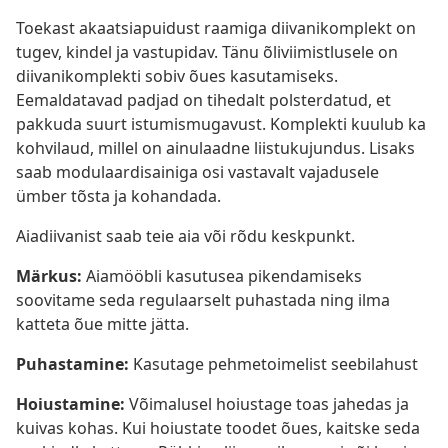
Toekast akaatsiapuidust raamiga diivanikomplekt on
tugev, kindel ja vastupidav. Tänu õliviimistlusele on
diivanikomplekti sobiv õues kasutamiseks.
Eemaldatavad padjad on tihedalt polsterdatud, et
pakkuda suurt istumismugavust. Komplekti kuulub ka
kohvilaud, millel on ainulaadne liistukujundus. Lisaks
saab modulaardisainiga osi vastavalt vajadusele
ümber tõsta ja kohandada.
Aiadiivanist saab teie aia või rõdu keskpunkt.
Märkus:
Aiamööbli kasutusea pikendamiseks
soovitame seda regulaarselt puhastada ning ilma
katteta õue mitte jätta.
Puhastamine:
Kasutage pehmetoimelist seebilahust
Hoiustamine:
Võimalusel hoiustage toas jahedas ja
kuivas kohas. Kui hoiustate toodet õues, kaitske seda