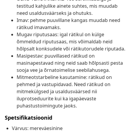
testitud kahjulike ainete suhtes, mis muudab
need usaldusväärseks ja ohutuks.
Imav: pehme puuvillane kangas muudab need
rätikud imavamaks.
Mugav riputusaas: igal rätikul on külge
õmmeldud riputusaas, mis võimaldab neid
hõlpsalt konksudele või rätikutorudele riputada.
Masipestav: puuvillased rätikud on
masinapestavad ning neid saab hõlpsasti pesta
sooja vee ja õrnatoimelise seebilahusega.
Mitmeotstarbeline kasutamine: rätikud on
pehmed ja vastupidavad. Need rätikud on
mitmekülgsed ja usaldusväärsed nii
iluprotseduurite kui ka igapäevaste
puhastustoimingute jaoks.
Spetsifikatsioonid
Värvus: mereväesinine