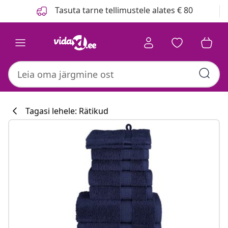
Eelmine
Järgmine
Tasuta tarne tellimustele alates € 80
Tagasi lehele: Rätikud
Köögikollektsi
#sharemevidaxl