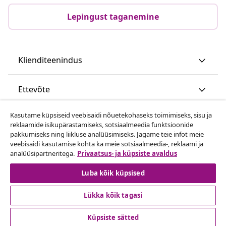
Lepingust taganemine
Klienditeenindus
Ettevõte
Kasutame küpsiseid veebisaidi nõuetekohaseks toimimiseks, sisu ja
vidaXL
reklaamide isikupärastamiseks, sotsiaalmeedia funktsioonide
pakkumiseks ning liikluse analüüsimiseks. Jagame teie infot meie
veebisaidi kasutamise kohta ka meie sotsiaalmeedia-, reklaami ja
Vaata rohkem
analüüsipartneritega.
Privaatsus- ja küpsiste avaldus
Luba kõik küpsised
Lükka kõik tagasi
Küpsiste sätted