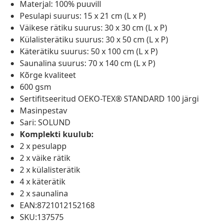
Materjal: 100% puuvill
Pesulapi suurus: 15 x 21 cm (L x P)
Väikese rätiku suurus: 30 x 30 cm (L x P)
Külalisterätiku suurus: 30 x 50 cm (L x P)
Käterätiku suurus: 50 x 100 cm (L x P)
Saunalina suurus: 70 x 140 cm (L x P)
Kõrge kvaliteet
600 gsm
Sertifitseeritud OEKO-TEX® STANDARD 100 järgi
Masinpestav
Sari: SOLUND
Komplekti kuulub:
2 x pesulapp
2 x väike rätik
2 x külalisterätik
4 x käterätik
2 x saunalina
EAN:8721012152168
SKU:137575