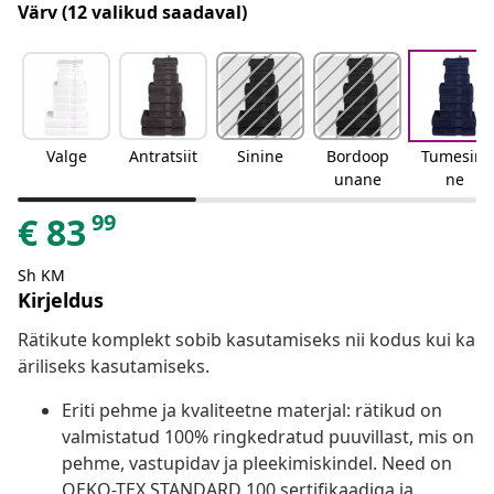
Värv
(12 valikud saadaval)
Valge
Antratsiit
Sinine
Bordoop
Tumesini
unane
ne
99
€
83
Sh KM
Kirjeldus
Rätikute komplekt sobib kasutamiseks nii kodus kui ka
äriliseks kasutamiseks.
Eriti pehme ja kvaliteetne materjal: rätikud on
valmistatud 100% ringkedratud puuvillast, mis on
pehme, vastupidav ja pleekimiskindel. Need on
OEKO-TEX STANDARD 100 sertifikaadiga ja