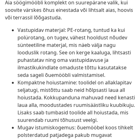
Aia söögimööbli komplekt on suurepärane valik, kui
soovite värskes õhus einestada või lihtsalt aias, hoovis
või terrassil lõõgastuda.
Vastupidav materjal: PE-rotang, tuntud ka kui
polürotang, on tugev, vähest hooldust nõudev
sünteetiline materjal, mis näeb välja nagu
looduslik rotang. See on kerge kaaluga, lihtsasti
puhastatav ning oma vastupidavuse ja
ilmastikukindlate omaduste tõttu kasutatakse
seda sageli õuemööbli valmistamisel.
Kompaktne hoiustamine: toolidel on allaklapitav
seljatugi, mistõttu saab neid hõlpsasti laua all
hoiustada. Kokkupanduna mahuvad need kenasti
laua alla, moodustades ruumisäästliku kuubikuju.
Lisaks saab tumbasid toolide all hoiustada, mis
suurendab ruumi tõhusust veelgi.
Mugav istumiskogemus: õuemööbel koos tihkelt
polsterdatud patjadega pakub mugavat