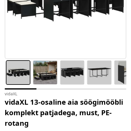
vidaXL
vidaXL 13-osaline aia söögimööbli
komplekt patjadega, must, PE-
rotang