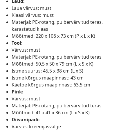
Laud:
Laua värvus: must
Klaasi värvus: must
Materjal: PE-rotang, pulbervärvitud teras,
karastatud klaas
Mõõtmed: 220 x 106 x 73 cm (P x L x K)
Tool:
Värvus: must
Materjal: PE-rotang, pulbervärvitud teras
Mõõtmed: 50,5 x 50 x 79 cm (L x S x K)
Istme suurus: 45,5 x 38 cm (L x S)
Istme kõrgus maapinnast: 43 cm
Käetoe kõrgus maapinnast: 63,5 cm
Pink:
Värvus: must
Materjal: PE-rotang, pulbervärvitud teras
Mõõtmed: 41 x 41 x 36 cm (L x S x K)
Diivanipadi:
Värvus: kreemjasvalge