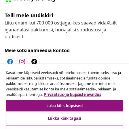
Telli meie uudiskiri
Liitu enam kui 700 000 ostjaga, kes saavad vidaXL-ilt
iganädalasi pakkumisi, hooajalisi soodustusi ja
uudiseid.
Meie sotsiaalmeedia kontod
Kasutame küpsiseid veebisaidi nõuetekohaseks toimimiseks, sisu ja
Lepingust taganemine
reklaamide isikupärastamiseks, sotsiaalmeedia funktsioonide
pakkumiseks ning liikluse analüüsimiseks. Jagame teie infot meie
Esita oma tellimuse kohta tagastamissoov.
veebisaidi kasutamise kohta ka meie sotsiaalmeedia-, reklaami ja
analüüsipartneritega.
Privaatsus- ja küpsiste avaldus
Lepingust taganemine
Luba kõik küpsised
Lükka kõik tagasi
Klienditeenindus