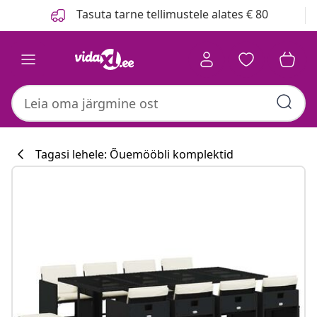
Eelmine
Järgmine
Tasuta tarne tellimustele alates € 80
Tagasi lehele: Õuemööbli komplektid
Köögikollektsi
#sharemevidaxl