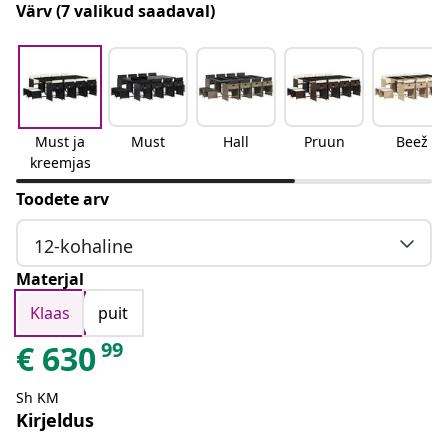
Värv
(7 valikud saadaval)
Must ja
Must
Hall
Pruun
Beež
kreemjas
Toodete arv
12-kohaline
Materjal
Klaas
puit
99
€
630
Sh KM
Kirjeldus