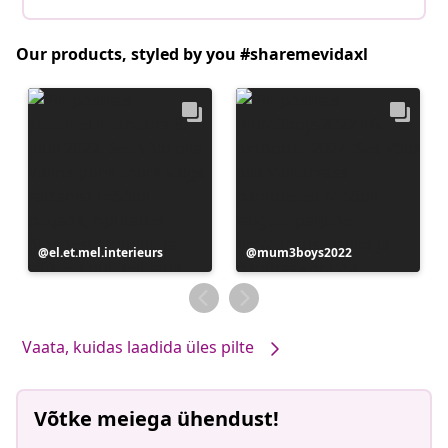
Our products, styled by you #sharemevidaxl
Postitus
el.et.mel.interieurs
Postitus
mum3boys2022
avaldatud
avaldatud
Vaata, kuidas laadida üles pilte
Võtke meiega ühendust!