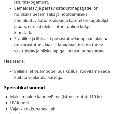
istumiskogemust.
Eemaldatav ja pestav kate: istmepatjadel on
hõlpsaks pesemiseks ja hooldamiseks
eemaldatav kate. Toolipadja katetel on tagaküljel
lapats, et neid oleks lihtne toolide külge
kinnitada.
Stabiilne ja lihtsasti puhastatav lauaplaat: aialaual
on karastatud klaasist lauaplaat, mis on tugev,
vastupidav ja niiske lapiga lihtsasti puhastatav.
Hea teada:
Selleks, et õuemööbel püsiks ilus, soovitame seda
kaitsta veekindla kattega.
Spetsifikatsioonid
Maksimaalne kandevõime (istme kohta): 110 kg
UV-kindel
Vajalik kokkupanek: jah