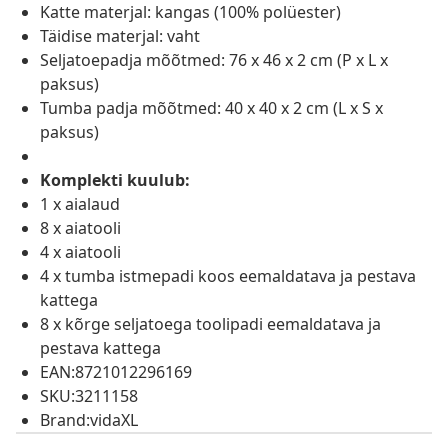
Katte materjal: kangas (100% polüester)
Täidise materjal: vaht
Seljatoepadja mõõtmed: 76 x 46 x 2 cm (P x L x
paksus)
Tumba padja mõõtmed: 40 x 40 x 2 cm (L x S x
paksus)
Komplekti kuulub:
1 x aialaud
8 x aiatooli
4 x aiatooli
4 x tumba istmepadi koos eemaldatava ja pestava
kattega
8 x kõrge seljatoega toolipadi eemaldatava ja
pestava kattega
EAN:8721012296169
SKU:3211158
Brand:vidaXL