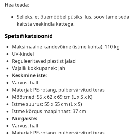
Hea teada:
Selleks, et õuemööbel püsiks ilus, soovitame seda
kaitsta veekindla kattega.
Spetsifikatsioonid
Maksimaalne kandevõime (istme kohta): 110 kg
UV-kindel
Reguleeritavad plastist jalad
Vajalik kokkupanek: jah
Keskmine iste:
Värvus: hall
Materjal: PE-rotang, pulbervärvitud teras
Mõõtmed: 55 x 62 x 69 cm (L x S x K)
Istme suurus: 55 x 55 cm (L x S)
Istme kõrgus maapinnast: 37 cm
Nurgaiste:
Värvus: hall
Materjal: PE-rotang, pulbervärvitud teras