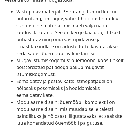
vestelda või lihtsalt lõõgastuda.
Vastupidav materjal: PE-rotang, tuntud ka kui
polürotang, on tugev, vähest hooldust nõudev
sünteetiline materjal, mis näeb välja nagu
looduslik rotang. See on kerge kaaluga, lihtsasti
puhastatav ning oma vastupidavuse ja
ilmastikukindlate omaduste tõttu kasutatakse
seda sageli õuemööbli valmistamisel.
Mugav istumiskogemus: õuemööbel koos tihkelt
polsterdatud patjadega pakub mugavat
istumiskogemust.
Eemaldatav ja pestav kate: istmepatjadel on
hõlpsaks pesemiseks ja hooldamiseks
eemaldatav kate.
Modulaarne disain: õuemööbli komplektil on
modulaarne disain, mis muudab selle täiesti
paindlikuks ja hõlpsasti liigutatavaks, et saaksite
luua kohandatud õuemööbli paigutuse.