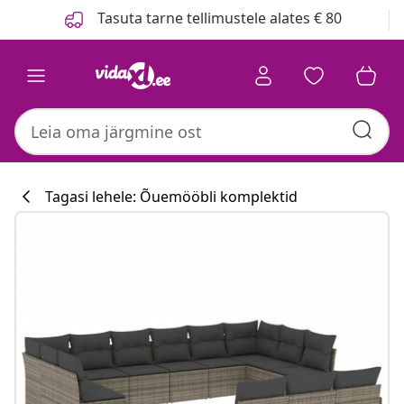
Eelmine
Järgmine
Tasuta tarne tellimustele alates € 80
Tagasi lehele: Õuemööbli komplektid
Köögikollektsi
#sharemevidaxl