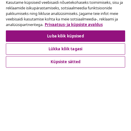
Kasutame küpsiseid veebisaidi nõuetekohaseks toimimiseks, sisu ja
Lepingust taganemine
reklaamide isikupärastamiseks, sotsiaalmeedia funktsioonide
pakkumiseks ning liikluse analüüsimiseks. Jagame teie infot meie
Esita oma tellimuse kohta tagastamissoov.
veebisaidi kasutamise kohta ka meie sotsiaalmeedia-, reklaami ja
analüüsipartneritega.
Privaatsus- ja küpsiste avaldus
Lepingust taganemine
Luba kõik küpsised
Lükka kõik tagasi
Klienditeenindus
Küpsiste sätted
Ettevõte
vidaXL
Vaata rohkem