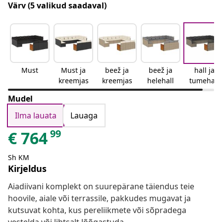
Värv
(5 valikud saadaval)
Must
Must ja
beež ja
beež ja
hall ja
kreemjas
kreemjas
helehall
tumehall
Mudel
Ilma lauata
Lauaga
99
€
764
Sh KM
Kirjeldus
Aiadiivani komplekt on suurepärane täiendus teie
hoovile, aiale või terrassile, pakkudes mugavat ja
kutsuvat kohta, kus pereliikmete või sõpradega