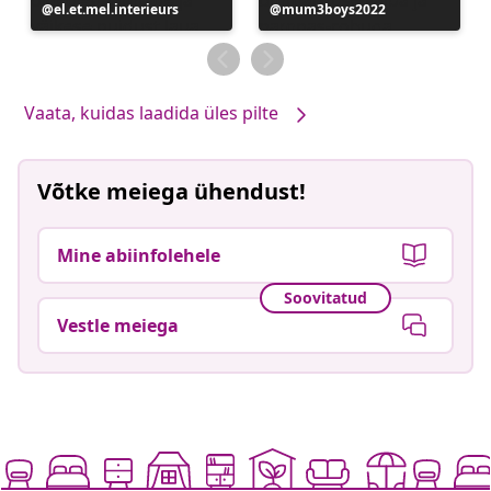
Postitus
el.et.mel.interieurs
Postitus
mum3boys2022
avaldatud
avaldatud
Vaata, kuidas laadida üles pilte
Võtke meiega ühendust!
Mine abiinfolehele
Soovitatud
Vestle meiega