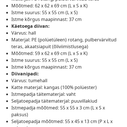
Mõõtmed: 62 x 62 x 69 cm (L x S x K)
Istme suurus: 55 x 55 cm (L x S)
Istme kõrgus maapinnast: 37 cm
Käetoega diivan:
Värvus: hall
Materjal: PE (polüetüleen) rotang, pulbervärvitud
teras, akaatsiapuit (õliviimistlusega)
Mõõtmed: 59 x 62 x 69 cm (L x S x K)
Istme suurus: 55 x 55 cm (L x S)
Istme kõrgus maapinnast: 37 cm
Diivanipadi:
Värvus: tumehall
Katte materjal: kangas (100% polüester)
Istmepadja täitematerjal: vaht
Seljatoepadja täitematerjal: puuvillakiud
Istmepadja mõõtmed: 55 x 55 x 3 cm (L x S x
paksus)
Seljatoepadja mõõtmed: 55 x 45 x 13 cm (P x L x