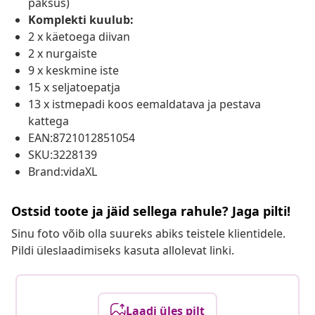
paksus)
Komplekti kuulub:
2 x käetoega diivan
2 x nurgaiste
9 x keskmine iste
15 x seljatoepatja
13 x istmepadi koos eemaldatava ja pestava
kattega
EAN:8721012851054
SKU:3228139
Brand:vidaXL
Ostsid toote ja jäid sellega rahule? Jaga pilti!
Sinu foto võib olla suureks abiks teistele klientidele.
Pildi üleslaadimiseks kasuta allolevat linki.
Laadi üles pilt