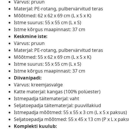
Värvus: pruun
Materjal: PE-rotang, pulbervärvitud teras
Mõõtmed: 62 x 62 x 69 cm (L x S x K)
Istme suurus: 55 x 55 cm (L x S)
Istme kõrgus maapinnast: 37 cm
Keskmine iste:
Värvus: pruun
Materjal: PE-rotang, pulbervärvitud teras
Mõõtmed: 55 x 62 x 69 cm (L x S x K)
Istme suurus: 55 x 55 cm (L x S)
Istme kõrgus maapinnast: 37 cm
Diivanipadi:
Värvus: kreemjasvalge
Katte materjal: kangas (100% polüester)
Istmepadja täitematerjal: vaht
Seljatoepadja täitematerjal: puuvillakiud
Istmepadja mõõtmed: 55 x 55 x 3 cm (L x S x paksus)
Seljatoepadja mõõtmed: 55 x 45 x 13 cm (P x L x paks
Komplekti kuulub: