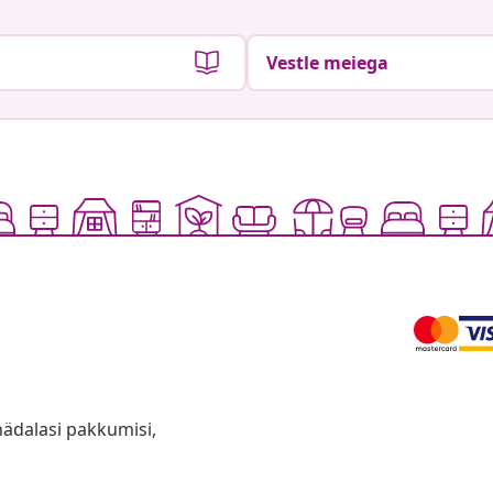
Vestle meiega
anädalasi pakkumisi,