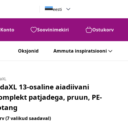
eesti
Konto
Soovinimekiri
Ostukorv
Oksjonid
Ammuta inspiratsiooni
daXL
idaXL 13-osaline aiadiivani
omplekt patjadega, pruun, PE-
otang
rv
(7 valikud saadaval)