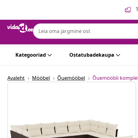
Eelmine
Järgmine
T
Kategooriad
Ostatubadekaupa
Avaleht
Mööbel
Õuemööbel
Õuemööbli komple