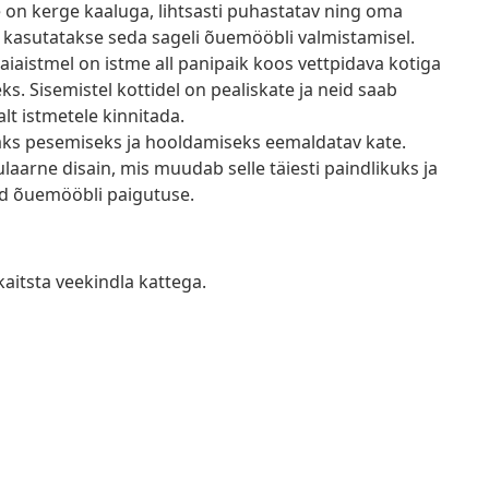
e on kerge kaaluga, lihtsasti puhastatav ning oma
 kasutatakse seda sageli õuemööbli valmistamisel.
aiaistmel on istme all panipaik koos vettpidava kotiga
 Sisemistel kottidel on pealiskate ja neid saab
lt istmetele kinnitada.
saks pesemiseks ja hooldamiseks eemaldatav kate.
arne disain, mis muudab selle täiesti paindlikuks ja
tud õuemööbli paigutuse.
kaitsta veekindla kattega.