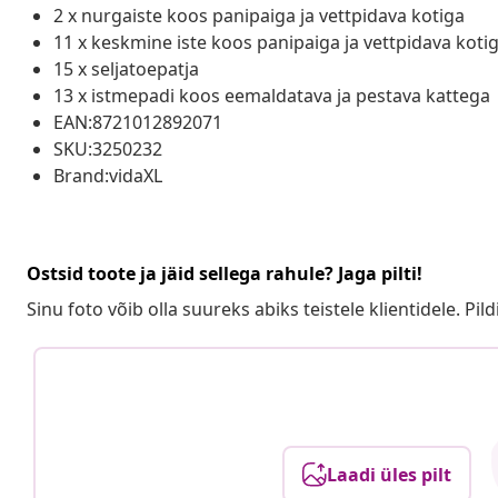
2 x nurgaiste koos panipaiga ja vettpidava kotiga
11 x keskmine iste koos panipaiga ja vettpidava koti
15 x seljatoepatja
13 x istmepadi koos eemaldatava ja pestava kattega
EAN:8721012892071
SKU:3250232
Brand:vidaXL
Ostsid toote ja jäid sellega rahule? Jaga pilti!
Sinu foto võib olla suureks abiks teistele klientidele. Pild
Laadi üles pilt