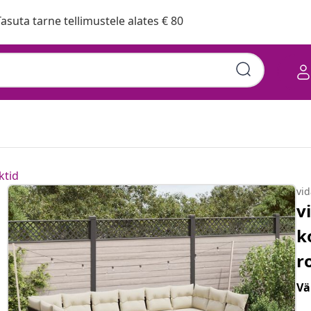
asuta tarne tellimustele alates € 80
ktid
vi
v
k
r
Vä