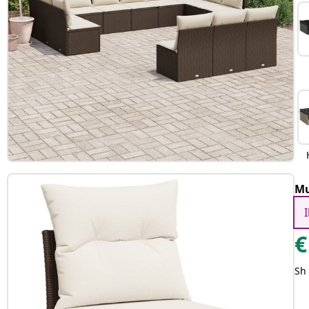
Mu
€
Sh