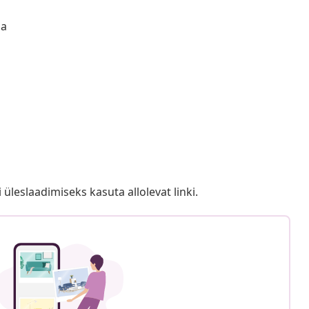
ga
i üleslaadimiseks kasuta allolevat linki.