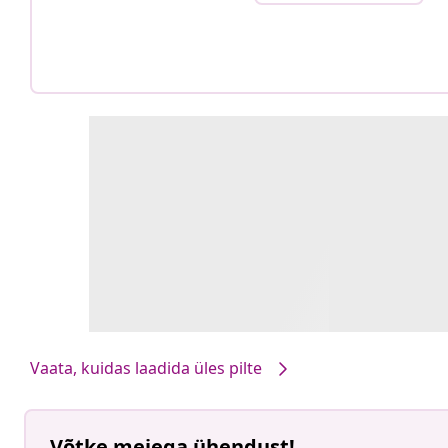
Vaata, kuidas laadida üles pilte
Võtke meiega ühendust!