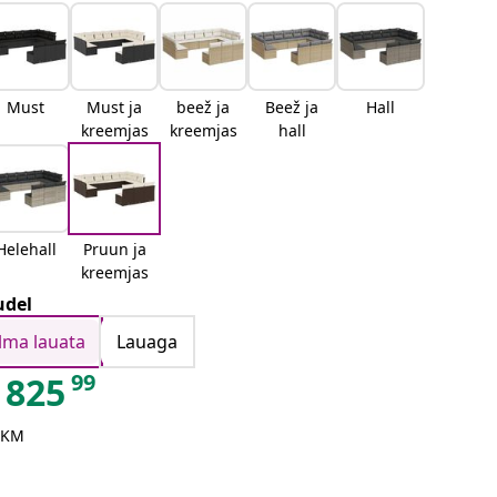
Must
Must ja
beež ja
Beež ja
Hall
kreemjas
kreemjas
hall
Helehall
Pruun ja
kreemjas
del
Ilma lauata
Lauaga
99
825
 KM