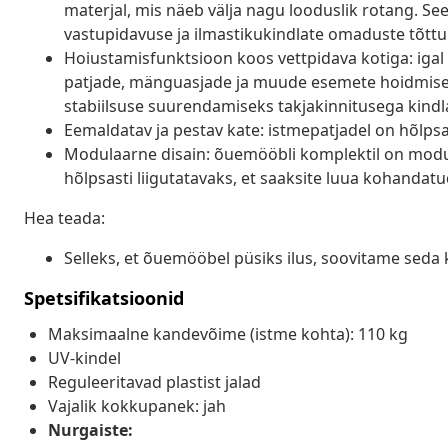
materjal, mis näeb välja nagu looduslik rotang. Se
vastupidavuse ja ilmastikukindlate omaduste tõttu
Hoiustamisfunktsioon koos vettpidava kotiga: igal 
patjade, mänguasjade ja muude esemete hoidmiseks.
stabiilsuse suurendamiseks takjakinnitusega kindla
Eemaldatav ja pestav kate: istmepatjadel on hõlp
Modulaarne disain: õuemööbli komplektil on modula
hõlpsasti liigutatavaks, et saaksite luua kohanda
Hea teada:
Selleks, et õuemööbel püsiks ilus, soovitame seda 
Spetsifikatsioonid
Maksimaalne kandevõime (istme kohta): 110 kg
UV-kindel
Reguleeritavad plastist jalad
Vajalik kokkupanek: jah
Nurgaiste: