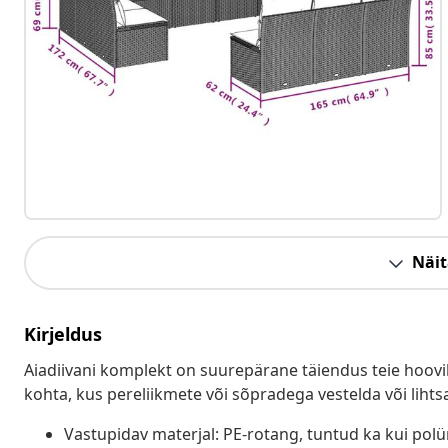
Näit
Kirjeldus
Aiadiivani komplekt on suurepärane täiendus teie hoovil
kohta, kus pereliikmete või sõpradega vestelda või lihts
Vastupidav materjal: PE-rotang, tuntud ka kui pol