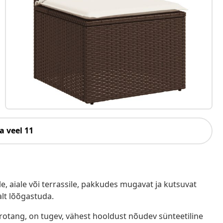
a veel 11
e, aiale või terrassile, pakkudes mugavat ja kutsuvat
alt lõõgastuda.
ürotang, on tugev, vähest hooldust nõudev sünteetiline