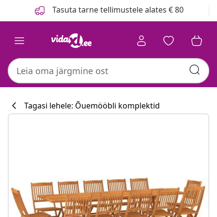
Eelmine
Järgmine
Tasuta tarne tellimustele alates € 80
Tagasi lehele: Õuemööbli komplektid
Köögikollektsioon
#sharemevidaxl