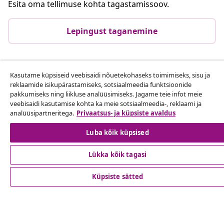
Esita oma tellimuse kohta tagastamissoov.
Lepingust taganemine
Klienditeenindus
Kasutame küpsiseid veebisaidi nõuetekohaseks toimimiseks, sisu ja
reklaamide isikupärastamiseks, sotsiaalmeedia funktsioonide
pakkumiseks ning liikluse analüüsimiseks. Jagame teie infot meie
Ettevõte
veebisaidi kasutamise kohta ka meie sotsiaalmeedia-, reklaami ja
analüüsipartneritega.
Privaatsus- ja küpsiste avaldus
vidaXL
Luba kõik küpsised
Lükka kõik tagasi
Vaata rohkem
Küpsiste sätted