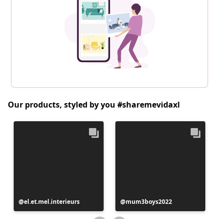
Our products, styled by you #sharemevidaxl
Postitus
el.et.mel.interieurs
Postitus
mum3boys2022
avaldatud
avaldatud