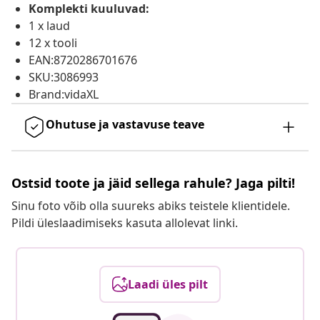
Komplekti kuuluvad:
1 x laud
12 x tooli
EAN:8720286701676
SKU:3086993
Brand:vidaXL
Ohutuse ja vastavuse teave
Ostsid toote ja jäid sellega rahule? Jaga pilti!
Sinu foto võib olla suureks abiks teistele klientidele.
Pildi üleslaadimiseks kasuta allolevat linki.
Laadi üles pilt