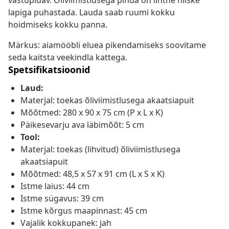
vastupidav. Õliviimistlusega pinda on lihtne niiske
lapiga puhastada. Lauda saab ruumi kokku
hoidmiseks kokku panna.
Märkus: aiamööbli eluea pikendamiseks soovitame
seda kaitsta veekindla kattega.
Spetsifikatsioonid
Laud:
Materjal: toekas õliviimistlusega akaatsiapuit
Mõõtmed: 280 x 90 x 75 cm (P x L x K)
Päikesevarju ava läbimõõt: 5 cm
Tool:
Materjal: toekas (lihvitud) õliviimistlusega
akaatsiapuit
Mõõtmed: 48,5 x 57 x 91 cm (L x S x K)
Istme laius: 44 cm
Istme sügavus: 39 cm
Istme kõrgus maapinnast: 45 cm
Vajalik kokkupanek: jah