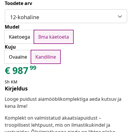
Toodete arv
12-kohaline
Mudel
Käetoega
Ilma käetoeta
Kuju
Ovaalne
Kandiline
99
€
987
Sh KM
Kirjeldus
Looge puidust aiamööblikomplektiga aeda kutsuv ja
kena ilme!
Komplekt on valmistatud akaatsiapuidust –
troopilisest lehtpuust, mis on ilmastikukindel ja