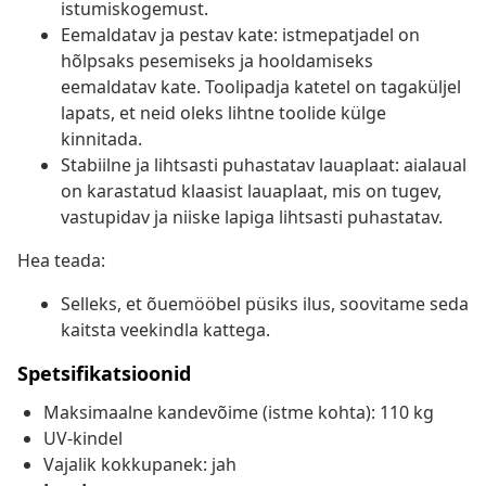
istumiskogemust.
Eemaldatav ja pestav kate: istmepatjadel on
hõlpsaks pesemiseks ja hooldamiseks
eemaldatav kate. Toolipadja katetel on tagaküljel
lapats, et neid oleks lihtne toolide külge
kinnitada.
Stabiilne ja lihtsasti puhastatav lauaplaat: aialaual
on karastatud klaasist lauaplaat, mis on tugev,
vastupidav ja niiske lapiga lihtsasti puhastatav.
Hea teada:
Selleks, et õuemööbel püsiks ilus, soovitame seda
kaitsta veekindla kattega.
Spetsifikatsioonid
Maksimaalne kandevõime (istme kohta): 110 kg
UV-kindel
Vajalik kokkupanek: jah