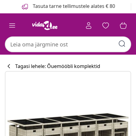
Eelmine
Järgmine
Tasuta tarne tellimustele alates € 80
Tagasi lehele: Õuemööbli komplektid
Köögikollektsi
#sharemevidaxl