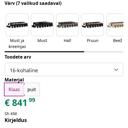
Värv
(7 valikud saadaval)
Must ja
Must
Hall
Pruun
Beež
kreemjas
Toodete arv
16-kohaline
Materjal
Klaas
puit
99
€
841
Sh KM
Kirjeldus