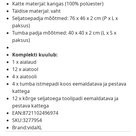
Katte materjal: kangas (100% polüester)
Täidise materjal: vaht
Seljatoepadja mõõtmed: 76 x 46 x 2 cm (P x L x
paksus)
Tumba padja mõõtmed: 40 x 40 x 2 cm (L x S x
paksus)
Komplekti kuulub:
1 x aialaud
12 x aiatool
4 x aiatooli
4 x tumba istmepadi koos eemaldatava ja pestava
kattega
12 x kõrge seljatoega toolipadi eemaldatava ja
pestava kattega
EAN:8721102496974
SKU:3277954
Brand:vidaXL