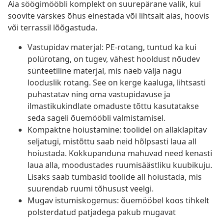
Aia söögimööbli komplekt on suurepärane valik, kui
soovite värskes õhus einestada või lihtsalt aias, hoovis
või terrassil lõõgastuda.
Vastupidav materjal: PE-rotang, tuntud ka kui
polürotang, on tugev, vähest hooldust nõudev
sünteetiline materjal, mis näeb välja nagu
looduslik rotang. See on kerge kaaluga, lihtsasti
puhastatav ning oma vastupidavuse ja
ilmastikukindlate omaduste tõttu kasutatakse
seda sageli õuemööbli valmistamisel.
Kompaktne hoiustamine: toolidel on allaklapitav
seljatugi, mistõttu saab neid hõlpsasti laua all
hoiustada. Kokkupanduna mahuvad need kenasti
laua alla, moodustades ruumisäästliku kuubikuju.
Lisaks saab tumbasid toolide all hoiustada, mis
suurendab ruumi tõhusust veelgi.
Mugav istumiskogemus: õuemööbel koos tihkelt
polsterdatud patjadega pakub mugavat