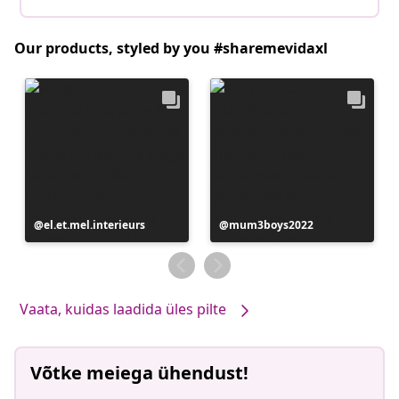
Our products, styled by you #sharemevidaxl
Postitus
el.et.mel.interieurs
Postitus
mum3boys2022
avaldatud
avaldatud
Vaata, kuidas laadida üles pilte
Võtke meiega ühendust!