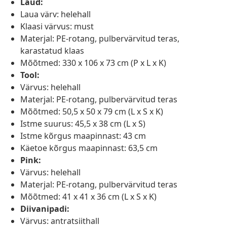
Laud:
Laua värv: helehall
Klaasi värvus: must
Materjal: PE-rotang, pulbervärvitud teras,
karastatud klaas
Mõõtmed: 330 x 106 x 73 cm (P x L x K)
Tool:
Värvus: helehall
Materjal: PE-rotang, pulbervärvitud teras
Mõõtmed: 50,5 x 50 x 79 cm (L x S x K)
Istme suurus: 45,5 x 38 cm (L x S)
Istme kõrgus maapinnast: 43 cm
Käetoe kõrgus maapinnast: 63,5 cm
Pink:
Värvus: helehall
Materjal: PE-rotang, pulbervärvitud teras
Mõõtmed: 41 x 41 x 36 cm (L x S x K)
Diivanipadi:
Värvus: antratsiithall