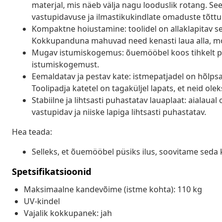
materjal, mis näeb välja nagu looduslik rotang. Se
vastupidavuse ja ilmastikukindlate omaduste tõttu
Kompaktne hoiustamine: toolidel on allaklapitav sel
Kokkupanduna mahuvad need kenasti laua alla, m
Mugav istumiskogemus: õuemööbel koos tihkelt p
istumiskogemust.
Eemaldatav ja pestav kate: istmepatjadel on hõlp
Toolipadja katetel on tagaküljel lapats, et neid olek
Stabiilne ja lihtsasti puhastatav lauaplaat: aialaual
vastupidav ja niiske lapiga lihtsasti puhastatav.
Hea teada:
Selleks, et õuemööbel püsiks ilus, soovitame seda 
Spetsifikatsioonid
Maksimaalne kandevõime (istme kohta): 110 kg
UV-kindel
Vajalik kokkupanek: jah