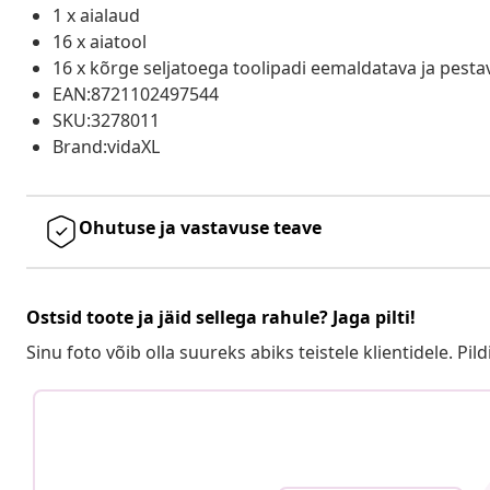
1 x aialaud
16 x aiatool
16 x kõrge seljatoega toolipadi eemaldatava ja pesta
EAN:8721102497544
SKU:3278011
Brand:vidaXL
Ohutuse ja vastavuse teave
Ostsid toote ja jäid sellega rahule? Jaga pilti!
Sinu foto võib olla suureks abiks teistele klientidele. Pild