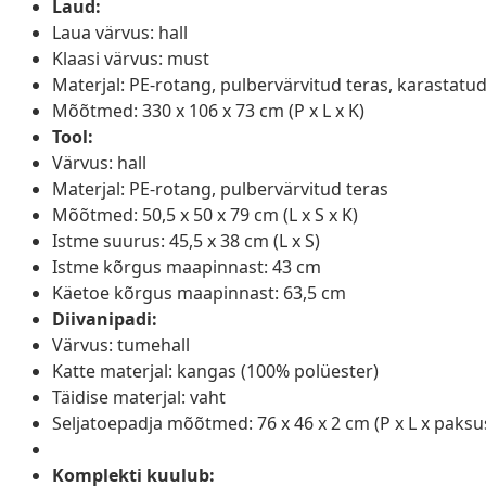
Laud:
Laua värvus: hall
Klaasi värvus: must
Materjal: PE-rotang, pulbervärvitud teras, karastatud
Mõõtmed: 330 x 106 x 73 cm (P x L x K)
Tool:
Värvus: hall
Materjal: PE-rotang, pulbervärvitud teras
Mõõtmed: 50,5 x 50 x 79 cm (L x S x K)
Istme suurus: 45,5 x 38 cm (L x S)
Istme kõrgus maapinnast: 43 cm
Käetoe kõrgus maapinnast: 63,5 cm
Diivanipadi:
Värvus: tumehall
Katte materjal: kangas (100% polüester)
Täidise materjal: vaht
Seljatoepadja mõõtmed: 76 x 46 x 2 cm (P x L x paksu
Komplekti kuulub: