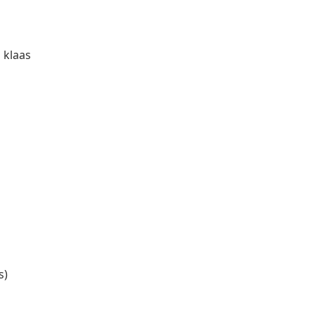
 klaas
s)