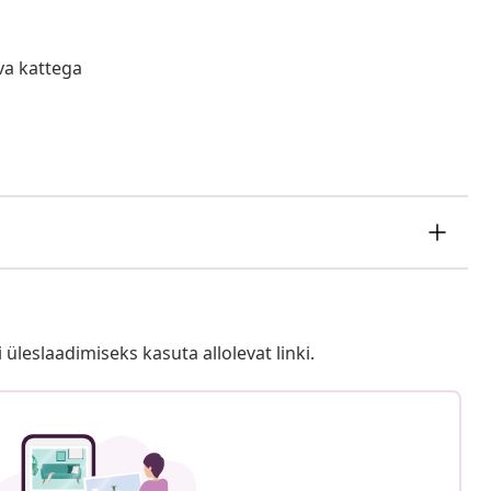
va kattega
i üleslaadimiseks kasuta allolevat linki.