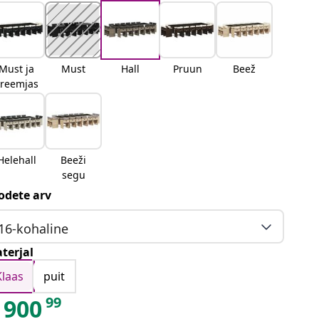
Must ja
Must
Hall
Pruun
Beež
kreemjas
Helehall
Beeži
segu
odete arv
16-kohaline
terjal
Klaas
puit
99
900