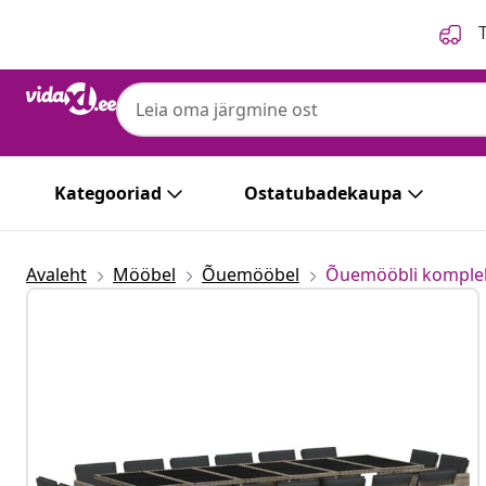
Eelmine
Järgmine
T
Kategooriad
Ostatubadekaupa
Avaleht
Mööbel
Õuemööbel
Õuemööbli komple