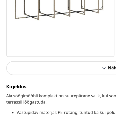
Näit
Kirjeldus
Aia söögimööbli komplekt on suurepärane valik, kui soovi
terrassil lõõgastuda.
Vastupidav materjal: PE-rotang, tuntud ka kui pol