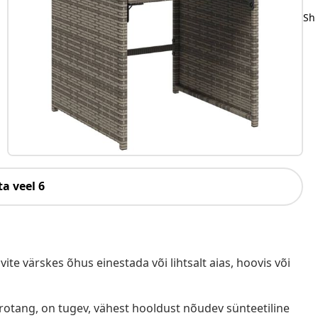
Sh
a veel 6
te värskes õhus einestada või lihtsalt aias, hoovis või
ürotang, on tugev, vähest hooldust nõudev sünteetiline