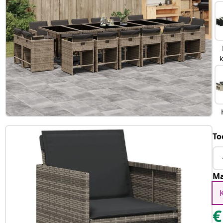
To
Ma
€