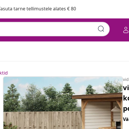
asuta tarne tellimustele alates € 80
ktid
vi
v
k
p
Vä