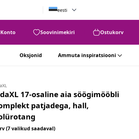
eesti
Konto
Soovinimekiri
Ostukorv
Oksjonid
Ammuta inspiratsiooni
daXL
idaXL 17-osaline aia söögimööbli
omplekt patjadega, hall,
olürotang
rv
(7 valikud saadaval)