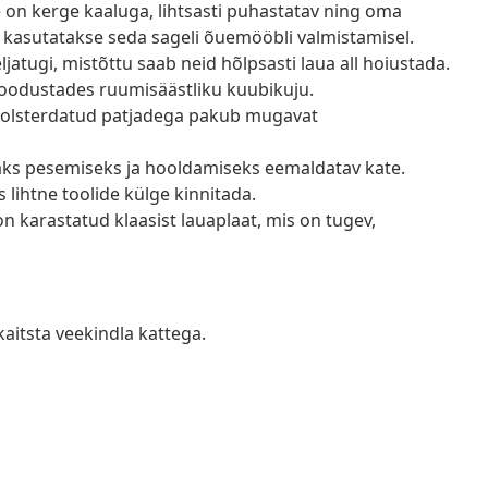
e on kerge kaaluga, lihtsasti puhastatav ning oma
 kasutatakse seda sageli õuemööbli valmistamisel.
jatugi, mistõttu saab neid hõlpsasti laua all hoiustada.
oodustades ruumisäästliku kuubikuju.
olsterdatud patjadega pakub mugavat
saks pesemiseks ja hooldamiseks eemaldatav kate.
s lihtne toolide külge kinnitada.
 on karastatud klaasist lauaplaat, mis on tugev,
kaitsta veekindla kattega.