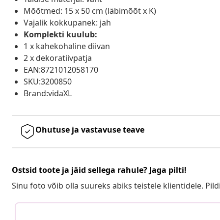
Mõõtmed: 15 x 50 cm (läbimõõt x K)
Vajalik kokkupanek: jah
Komplekti kuulub:
1 x kahekohaline diivan
2 x dekoratiivpatja
EAN:8721012058170
SKU:3200850
Brand:vidaXL
Ohutuse ja vastavuse teave
Ostsid toote ja jäid sellega rahule? Jaga pilti!
Sinu foto võib olla suureks abiks teistele klientidele. Pild