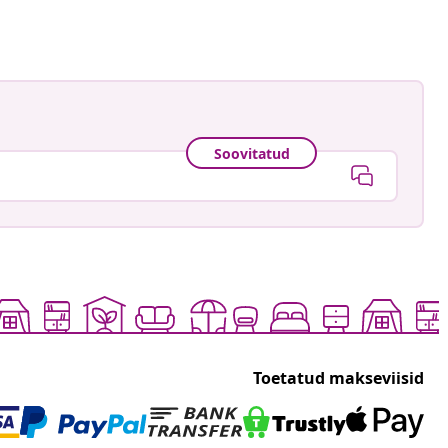
Soovitatud
Toetatud makseviisid