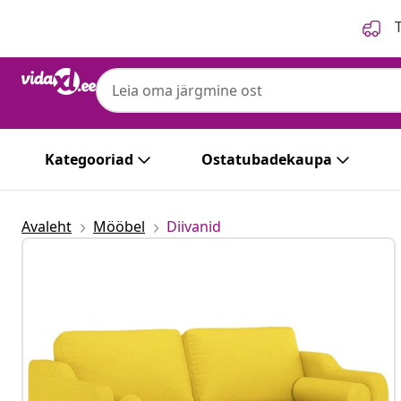
Eelmine
Järgmine
T
Kategooriad
Ostatubadekaupa
Avaleht
Mööbel
Diivanid