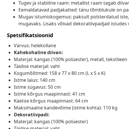
Tugev ja stabiilne raam: metallist raam tagab diivan
Eemaldatavad padjakatted: tänu tõmblukule on pa
Mugav istumiskogemus: paksult polsterdatud iste,
mugavaks. Lisaks võivad dekoratiivpadjad istudes
Spetsifikatsioonid
Värvus: helekollane
Kahekohaline diivan:
Materjal: kangas (100% polüester), metall, tekstileen
Täidise materjal: vaht
Kogumõõtmed: 158 x 77 x 80 cm (L x S x K)
Istme laius: 140 cm
Istme sügavus: 50 cm
Istme kõrgus maapinnast: 41 cm
Käetoe kõrgus maapinnast: 64 cm
Maksimaalne kandevõime (istme kohta): 110 kg
Dekoratiivpadi:
Materjal: kangas (100% polüester)
Täidise materjal: vaht