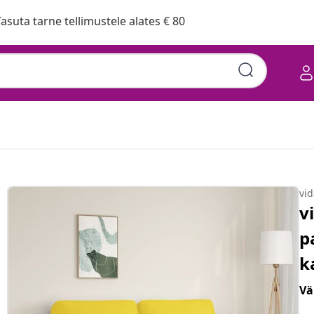
asuta tarne tellimustele alates € 80
vi
v
p
k
Vä