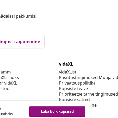
anädalasi pakkumisi,
ingust taganemine
vidaXL
gramm
vidaXList
aXLi jaoks
Kasutustingimused Müüja vi
or vidaXL
Privaatsuspoliitika
stoo
Küpsiste teave
Prioriteetse tarne tingimused
Küpsiste sätted
vidaXLis töötamine
a
Turvalisus
Luba kõik küpsised
kumiseks
Eli vastutav isik