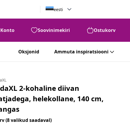
eesti
Konto
Soovinimekiri
Ostukorv
Oksjonid
Ammuta inspiratsiooni
daXL
idaXL 2-kohaline diivan
atjadega, helekollane, 140 cm,
angas
rv
(8 valikud saadaval)