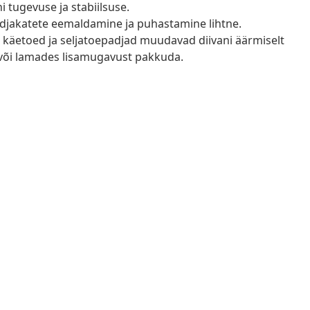
i tugevuse ja stabiilsuse.
djakatete eemaldamine ja puhastamine lihtne.
 käetoed ja seljatoepadjad muudavad diivani äärmiselt
 või lamades lisamugavust pakkuda.