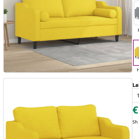
H
La
€
Sh