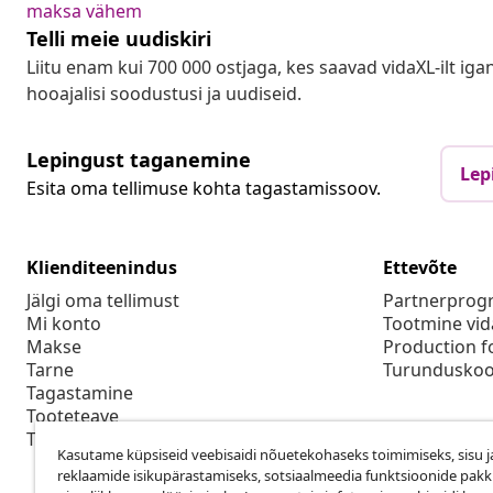
maksa vähem
Telli meie uudiskiri
Liitu enam kui 700 000 ostjaga, kes saavad vidaXL-ilt ig
hooajalisi soodustusi ja uudiseid.
Lepingust taganemine
Lep
Esita oma tellimuse kohta tagastamissoov.
Klienditeenindus
Ettevõte
Jälgi oma tellimust
Partnerpro
Mi konto
Tootmine vid
Makse
Production f
Tarne
Turunduskoo
Tagastamine
Tooteteave
Tellimus
Kasutame küpsiseid veebisaidi nõuetekohaseks toimimiseks, sisu j
reklaamide isikupärastamiseks, sotsiaalmeedia funktsioonide pak