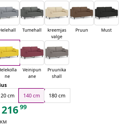
Helehall
Tumehall
kreemjas
Pruun
Must
valge
elekolla
Veinipun
Pruunika
ne
ane
shall
ius
120 cm
140 cm
180 cm
99
216
 KM