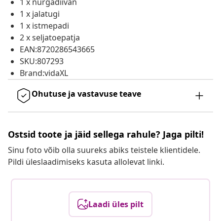
1 x nurgadiivan
1 x jalatugi
1 x istmepadi
2 x seljatoepatja
EAN:8720286543665
SKU:807293
Brand:vidaXL
Ohutuse ja vastavuse teave
Ostsid toote ja jäid sellega rahule? Jaga pilti!
Sinu foto võib olla suureks abiks teistele klientidele.
Pildi üleslaadimiseks kasuta allolevat linki.
Laadi üles pilt