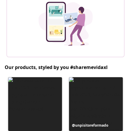
Our products, styled by you #sharemevidaxl
Postitus
unpisitoreformado
avaldatud