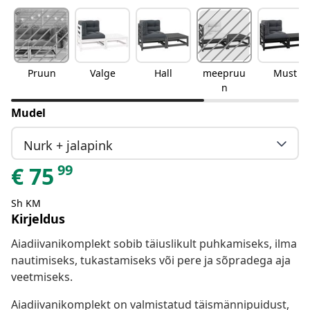
Pruun
Valge
Hall
meepruu
Must
n
Mudel
Nurk + jalapink
99
€
75
Sh KM
Kirjeldus
Aiadiivanikomplekt sobib täiuslikult puhkamiseks, ilma
nautimiseks, tukastamiseks või pere ja sõpradega aja
veetmiseks.
Aiadiivanikomplekt on valmistatud täismännipuidust,