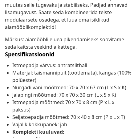
muutes selle tugevaks ja stabiilseks. Padjad annavad
lisamugavust. Saate seda kombineerida teiste
modulaarsete osadega, et luua oma isiklikud
aiamööblikomplektid!
Märkus: aiamööbli eluea pikendamiseks soovitame
seda kaitsta veekindla kattega.
Spetsifikatsioonid
Istmepadja värvus: antratsiithall
Materjal: täismännipuit (töötlemata), kangas (100%
polüester)
Nurgadiivani mõõtmed: 70 x 70 x 67 cm (L x S x K)
Jalapingi mõõtmed: 70 x 70 x 30 cm (L x S x K)
Istmepadja mõõtmed: 70 x 70 x 8 cm (P x L x
paksus)
Seljatoepadja mõõtmed: 70 x 40 x 8 cm (P x L x T)
Vajalik kokkupanek: jah
Komplekti kuuluvad: