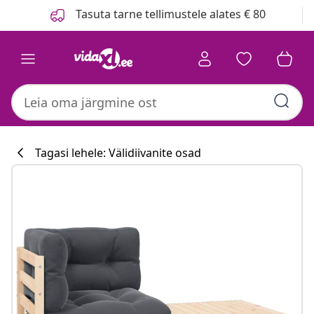
Eelmine
Järgmine
Tasuta tarne tellimustele alates € 80
Tagasi lehele: Välidiivanite osad
Köögikollektsi
#sharemevidaxl