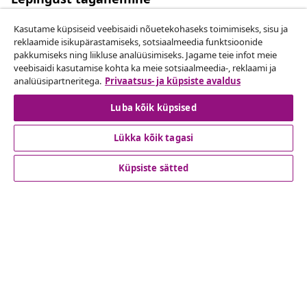
Esita oma tellimuse kohta tagastamissoov.
Kasutame küpsiseid veebisaidi nõuetekohaseks toimimiseks, sisu ja
reklaamide isikupärastamiseks, sotsiaalmeedia funktsioonide
Lepingust taganemine
pakkumiseks ning liikluse analüüsimiseks. Jagame teie infot meie
veebisaidi kasutamise kohta ka meie sotsiaalmeedia-, reklaami ja
analüüsipartneritega.
Privaatsus- ja küpsiste avaldus
Luba kõik küpsised
Klienditeenindus
Lükka kõik tagasi
Ettevõte
Küpsiste sätted
vidaXL
Vaata rohkem