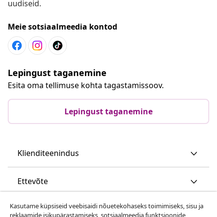
uudiseid.
Meie sotsiaalmeedia kontod
Lepingust taganemine
Esita oma tellimuse kohta tagastamissoov.
Lepingust taganemine
Klienditeenindus
Ettevõte
Kasutame küpsiseid veebisaidi nõuetekohaseks toimimiseks, sisu ja
vidaXL
reklaamide isikupärastamiseks, sotsiaalmeedia funktsioonide