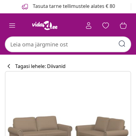
Eelmine
Järgmine
Tasuta tarne tellimustele alates € 80
Tagasi lehele: Diivanid
Köögikollektsi
#sharemevidaxl