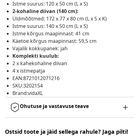
Istme suurus: 120 x 50 cm (L x S)
2-kohaline diivan (140 cm):
Üldmõõtmed: 172 x 77 x 80 cm (L x S x K)
Istme suurus: 140 x 50 cm (L x S)
Istme kõrgus maapinnast: 41 cm
Käetoe kõrgus maapinnast: 59,5 cm
Vajalik kokkupanek: jah
Komplekti kuulub:
2 x kahekohaline diivan
4 x istmepatja
EAN:8721012071216
SKU:3202154
Brand:vidaXL
Ohutuse ja vastavuse teave
Ostsid toote ja jäid sellega rahule? Jaga pilti!