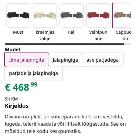
Must
kreemjas
Hall
Veinipun
Cappucci
valge
ane
no
Mudel
Ilma jalapingita
Jalapingiga
ase patjadega
patjade ja jalapingiga
99
€
468
Sh KM
Kirjeldus
Diivanikomplekt on suurepärane koht kus vestelda,
lugeda, telerit vaadata või lihtsalt lõõgastuda. See on
mõeldud teie kodu keskpunktiks.