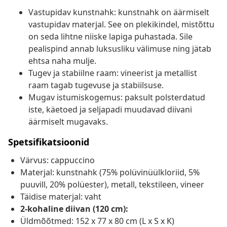
Vastupidav kunstnahk: kunstnahk on äärmiselt
vastupidav materjal. See on plekikindel, mistõttu
on seda lihtne niiske lapiga puhastada. Sile
pealispind annab luksusliku välimuse ning jätab
ehtsa naha mulje.
Tugev ja stabiilne raam: vineerist ja metallist
raam tagab tugevuse ja stabiilsuse.
Mugav istumiskogemus: paksult polsterdatud
iste, käetoed ja seljapadi muudavad diivani
äärmiselt mugavaks.
Spetsifikatsioonid
Värvus: cappuccino
Materjal: kunstnahk (75% polüvinüülkloriid, 5%
puuvill, 20% polüester), metall, tekstileen, vineer
Täidise materjal: vaht
2-kohaline diivan (120 cm):
Üldmõõtmed: 152 x 77 x 80 cm (L x S x K)