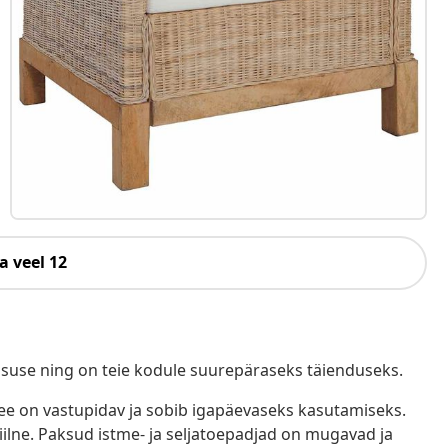
a veel 12
alsuse ning on teie kodule suurepäraseks täienduseks.
see on vastupidav ja sobib igapäevaseks kasutamiseks.
iilne. Paksud istme- ja seljatoepadjad on mugavad ja