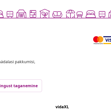
anädalasi pakkumisi,
ingust taganemine
vidaXL