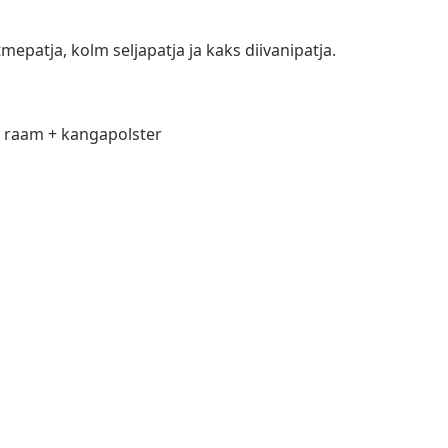
mepatja, kolm seljapatja ja kaks diivanipatja.
t raam + kangapolster