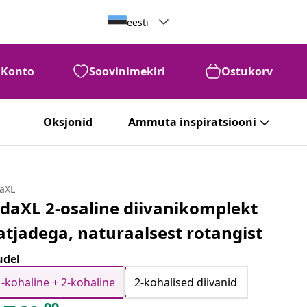
eesti
Konto
Soovinimekiri
Ostukorv
Oksjonid
Ammuta inspiratsiooni
daXL
idaXL 2-osaline diivanikomplekt
atjadega, naturaalsest rotangist
del
1-kohaline + 2-kohaline
2-kohalised diivanid