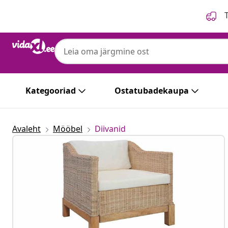
Eelmine
Järgmine
T
Kategooriad
Ostatubadekaupa
Avaleht
Mööbel
Diivanid