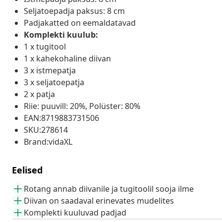
Seljatoepadja paksus: 8 cm
Padjakatted on eemaldatavad
Komplekti kuulub:
1 x tugitool
1 x kahekohaline diivan
3 x istmepatja
3 x seljatoepatja
2 x patja
Riie: puuvill: 20%, Polüster: 80%
EAN:8719883731506
SKU:278614
Brand:vidaXL
Eelised
Rotang annab diivanile ja tugitoolil sooja ilme
Diivan on saadaval erinevates mudelites
Komplekti kuuluvad padjad