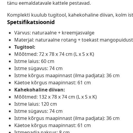
tänu eemaldatavale kattele pestavad.
Komplekti kuulub tugitool, kahekohaline diivan, kolm ist
Spetsifikatsioonid
Värvus: naturaalne + kreemjasvalge
Materjal: naturaalne rotang + toekast mangopuidus
Tugitool:
Mõõtmed: 72 x 78 x 74 cm (L x S x K)
Istme laius: 60 cm
Istme sügavus: 74 cm
Istme kõrgus maapinnast (ilma padjata): 36 cm
Käetoe kõrgus maapinnast: 61 cm
Kahekohaline diivan:
Mõõtmed: 132 x 78 x 74 cm (L x S x K)
Istme laius: 120 cm
Istme sügavus: 74 cm
Istme kõrgus maapinnast (ilma padjata): 36 cm
Käetoe kõrgus maapinnast: 61 cm
Istmepadja paksus: 8 cm