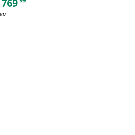
99
769
 KM