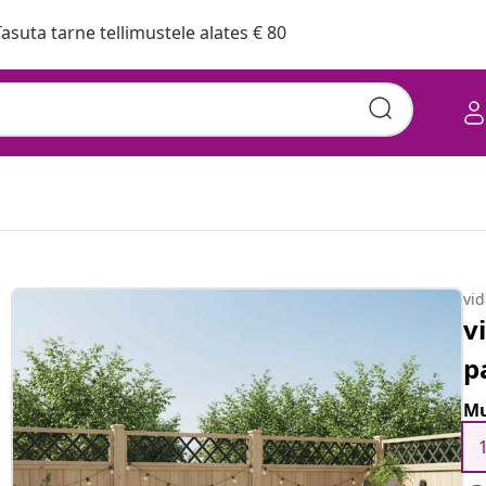
asuta tarne tellimustele alates € 80
vi
v
p
Mu