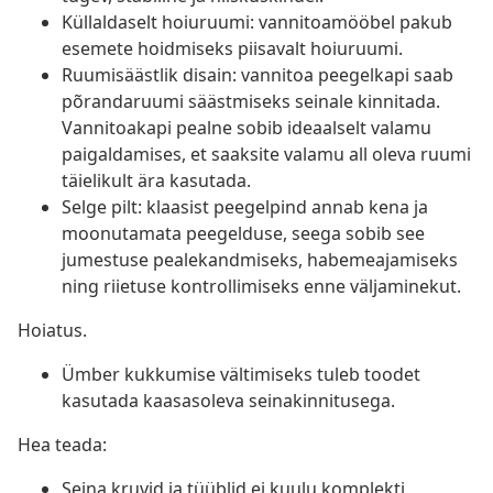
Küllaldaselt hoiuruumi: vannitoamööbel pakub
esemete hoidmiseks piisavalt hoiuruumi.
Ruumisäästlik disain: vannitoa peegelkapi saab
põrandaruumi säästmiseks seinale kinnitada.
Vannitoakapi pealne sobib ideaalselt valamu
paigaldamises, et saaksite valamu all oleva ruumi
täielikult ära kasutada.
Selge pilt: klaasist peegelpind annab kena ja
moonutamata peegelduse, seega sobib see
jumestuse pealekandmiseks, habemeajamiseks
ning riietuse kontrollimiseks enne väljaminekut.
Hoiatus.
Ümber kukkumise vältimiseks tuleb toodet
kasutada kaasasoleva seinakinnitusega.
Hea teada:
Seina kruvid ja tüüblid ei kuulu komplekti.