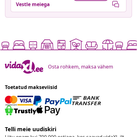
Vestle meiega
Osta rohkem, maksa vähem
Toetatud makseviisid
Telli meie uudiskiri
Liitu enam kui 700 000 ostjaga, kes saavad vidaXL-ilt