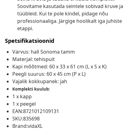
Soovitame kasutada seintele sobivad kruve ja
tüübleid. Kui te pole kindel, pidage nõu
professionaaliga. Järgige hoolikalt iga juhiste
etappi.
Spetsifikatsioonid
Värvus: hall Sonoma tamm
Materjal: tehispuit
Kapi mõõtmed: 60 x 33 x 61 cm (L x S x K)
Peegli suurus: 60 x 45 cm (P x L)
Vajalik kokkupanek: jah
Komplekti kuulub:
1 x kapp
1 x peegel
EAN:8721012109131
SKU:835698
Brand:vidaXL