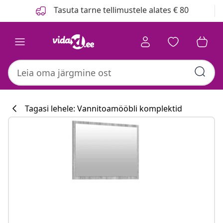
Eelmine
Järgmine
Tasuta tarne tellimustele alates € 80
Tagasi lehele: Vannitoamööbli komplektid
Köögikollektsi
#sharemevidaxl