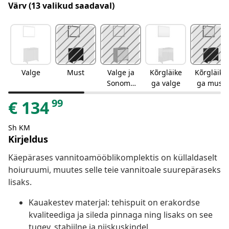
Värv
(13 valikud saadaval)
Valge
Must
Valge ja
Kõrgläike
Kõrgläike
Sonoma
ga valge
ga must
tamm
99
€
134
Sh KM
Kirjeldus
Käepärases vannitoamööblikomplektis on küllaldaselt
hoiuruumi, muutes selle teie vannitoale suurepäraseks
lisaks.
Kauakestev materjal: tehispuit on erakordse
kvaliteediga ja sileda pinnaga ning lisaks on see
tugev, stabiilne ja niiskuskindel.