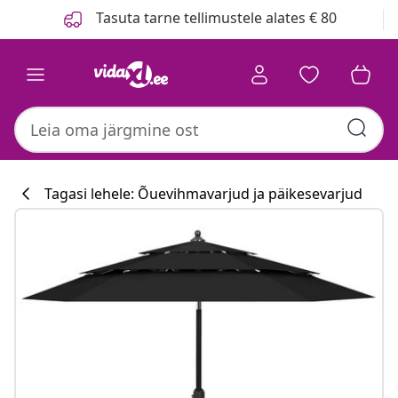
Eelmine
Järgmine
Tasuta tarne tellimustele alates € 80
Tagasi lehele: Õuevihmavarjud ja päikesevarjud
Köögikollektsioo
#sharemevidaxl