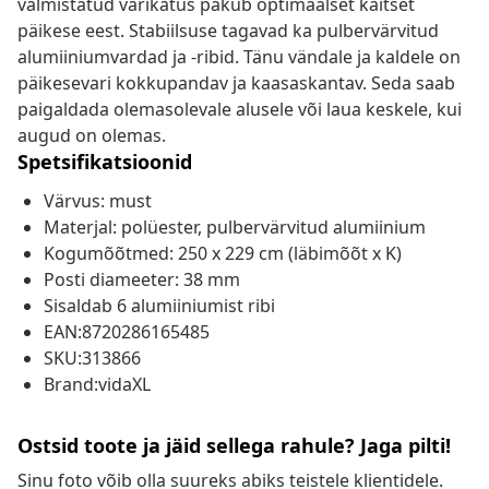
valmistatud varikatus pakub optimaalset kaitset
päikese eest. Stabiilsuse tagavad ka pulbervärvitud
alumiiniumvardad ja -ribid. Tänu vändale ja kaldele on
päikesevari kokkupandav ja kaasaskantav. Seda saab
paigaldada olemasolevale alusele või laua keskele, kui
augud on olemas.
Spetsifikatsioonid
Värvus: must
Materjal: polüester, pulbervärvitud alumiinium
Kogumõõtmed: 250 x 229 cm (läbimõõt x K)
Posti diameeter: 38 mm
Sisaldab 6 alumiiniumist ribi
EAN:8720286165485
SKU:313866
Brand:vidaXL
Ostsid toote ja jäid sellega rahule? Jaga pilti!
Sinu foto võib olla suureks abiks teistele klientidele.