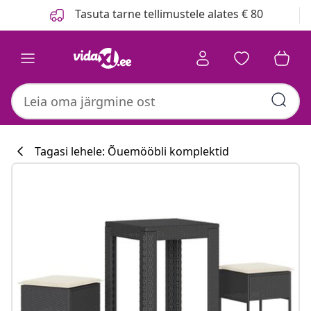
Eelmine
Järgmine
Tasuta tarne tellimustele alates € 80
Tagasi lehele: Õuemööbli komplektid
Köögikollektsi
#sharemevidaxl