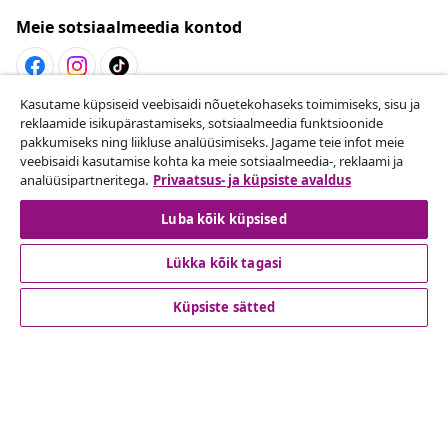
Meie sotsiaalmeedia kontod
Kasutame küpsiseid veebisaidi nõuetekohaseks toimimiseks, sisu ja
Lepingust taganemine
reklaamide isikupärastamiseks, sotsiaalmeedia funktsioonide
pakkumiseks ning liikluse analüüsimiseks. Jagame teie infot meie
Esita oma tellimuse kohta tagastamissoov.
veebisaidi kasutamise kohta ka meie sotsiaalmeedia-, reklaami ja
analüüsipartneritega.
Privaatsus- ja küpsiste avaldus
Lepingust taganemine
Luba kõik küpsised
Lükka kõik tagasi
Klienditeenindus
Küpsiste sätted
Ettevõte
vidaXL