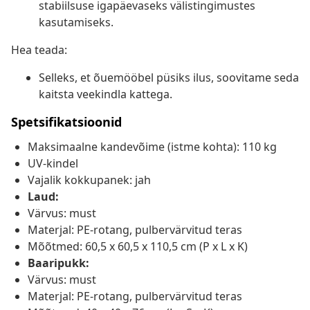
stabiilsuse igapäevaseks välistingimustes
kasutamiseks.
Hea teada:
Selleks, et õuemööbel püsiks ilus, soovitame seda
kaitsta veekindla kattega.
Spetsifikatsioonid
Maksimaalne kandevõime (istme kohta): 110 kg
UV-kindel
Vajalik kokkupanek: jah
Laud:
Värvus: must
Materjal: PE-rotang, pulbervärvitud teras
Mõõtmed: 60,5 x 60,5 x 110,5 cm (P x L x K)
Baaripukk:
Värvus: must
Materjal: PE-rotang, pulbervärvitud teras