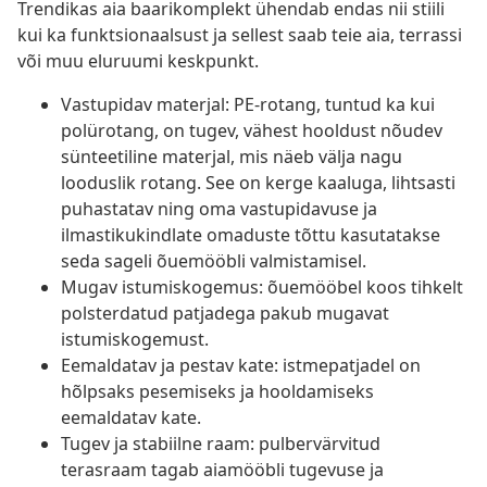
Trendikas aia baarikomplekt ühendab endas nii stiili
kui ka funktsionaalsust ja sellest saab teie aia, terrassi
või muu eluruumi keskpunkt.
Vastupidav materjal: PE-rotang, tuntud ka kui
polürotang, on tugev, vähest hooldust nõudev
sünteetiline materjal, mis näeb välja nagu
looduslik rotang. See on kerge kaaluga, lihtsasti
puhastatav ning oma vastupidavuse ja
ilmastikukindlate omaduste tõttu kasutatakse
seda sageli õuemööbli valmistamisel.
Mugav istumiskogemus: õuemööbel koos tihkelt
polsterdatud patjadega pakub mugavat
istumiskogemust.
Eemaldatav ja pestav kate: istmepatjadel on
hõlpsaks pesemiseks ja hooldamiseks
eemaldatav kate.
Tugev ja stabiilne raam: pulbervärvitud
terasraam tagab aiamööbli tugevuse ja