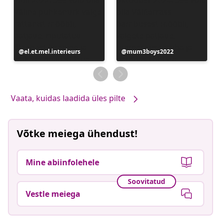
Postitus
el.et.mel.interieurs
Postitus
mum3boys2022
avaldatud
avaldatud
Vaata, kuidas laadida üles pilte
Võtke meiega ühendust!
Mine abiinfolehele
Soovitatud
Vestle meiega