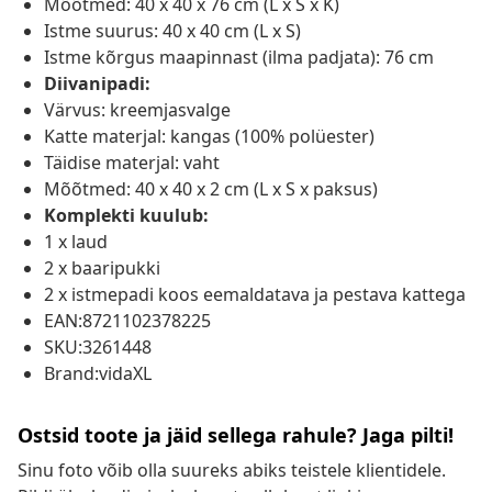
Mõõtmed: 40 x 40 x 76 cm (L x S x K)
Istme suurus: 40 x 40 cm (L x S)
Istme kõrgus maapinnast (ilma padjata): 76 cm
Diivanipadi:
Värvus: kreemjasvalge
Katte materjal: kangas (100% polüester)
Täidise materjal: vaht
Mõõtmed: 40 x 40 x 2 cm (L x S x paksus)
Komplekti kuulub:
1 x laud
2 x baaripukki
2 x istmepadi koos eemaldatava ja pestava kattega
EAN:8721102378225
SKU:3261448
Brand:vidaXL
Ostsid toote ja jäid sellega rahule? Jaga pilti!
Sinu foto võib olla suureks abiks teistele klientidele.