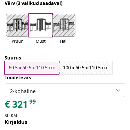
Värv
(3 valikud saadaval)
Pruun
Must
Hall
Suurus
60.5 x 60.5 x 110.5 cm
100 x 60.5 x 110.5 cm
Toodete arv
2-kohaline
99
€
321
Sh KM
Kirjeldus