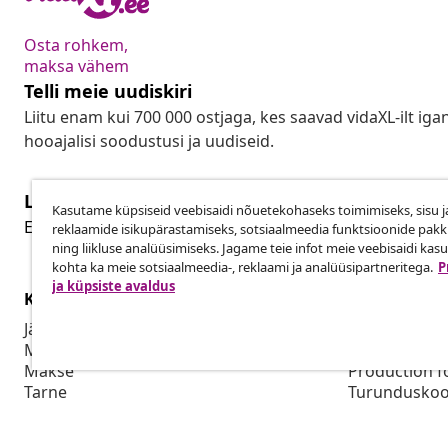
Osta rohkem,
maksa vähem
Telli meie uudiskiri
Liitu enam kui 700 000 ostjaga, kes saavad vidaXL-ilt ig
hooajalisi soodustusi ja uudiseid.
Lepingust taganemine
Kasutame küpsiseid veebisaidi nõuetekohaseks toimimiseks, sisu j
Lep
Esita oma tellimuse kohta tagastamissoov.
reklaamide isikupärastamiseks, sotsiaalmeedia funktsioonide pak
ning liikluse analüüsimiseks. Jagame teie infot meie veebisaidi kas
kohta ka meie sotsiaalmeedia-, reklaami ja analüüsipartneritega.
P
ja küpsiste avaldus
Klienditeenindus
Ettevõte
Jälgi oma tellimust
Partnerpro
Mi konto
Tootmine vid
Makse
Production f
Tarne
Turunduskoo
Tagastamine
Tooteteave