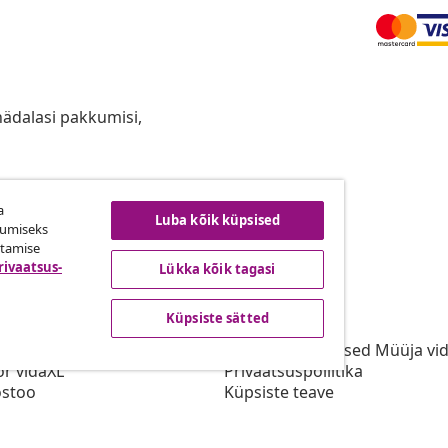
anädalasi pakkumisi,
a
ingust taganemine
Luba kõik küpsised
kumiseks
utamise
rivaatsus-
Lükka kõik tagasi
vidaXL
Küpsiste sätted
gramm
vidaXList
aXLi jaoks
Kasutustingimused Müüja vi
or vidaXL
Privaatsuspoliitika
stoo
Küpsiste teave
Prioriteetse tarne tingimused
Küpsiste sätted