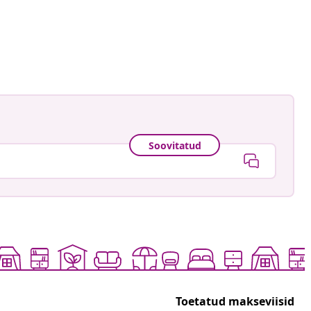
astradgard
ud
Soovitatud
Toetatud makseviisid