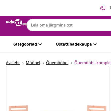
Eelmine
Järgmine
T
Kategooriad
Ostatubadekaupa
Avaleht
Mööbel
Õuemööbel
Õuemööbli komple