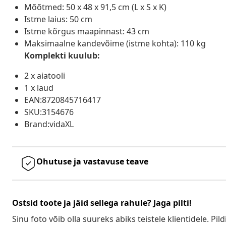
Mõõtmed: 50 x 48 x 91,5 cm (L x S x K)
Istme laius: 50 cm
Istme kõrgus maapinnast: 43 cm
Maksimaalne kandevõime (istme kohta): 110 kg
Komplekti kuulub:
2 x aiatooli
1 x laud
EAN:8720845716417
SKU:3154676
Brand:vidaXL
Ohutuse ja vastavuse teave
Ostsid toote ja jäid sellega rahule? Jaga pilti!
Sinu foto võib olla suureks abiks teistele klientidele. Pild