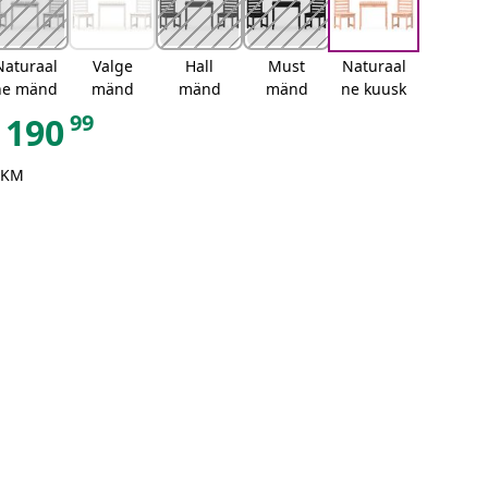
Naturaal
Valge
Hall
Must
Naturaal
ne mänd
mänd
mänd
mänd
ne kuusk
99
190
 KM