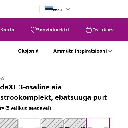
eesti
Konto
Soovinimekiri
Ostukorv
Oksjonid
Ammuta inspiratsiooni
daXL
idaXL 3-osaline aia
istrookomplekt, ebatsuuga puit
rv
(5 valikud saadaval)