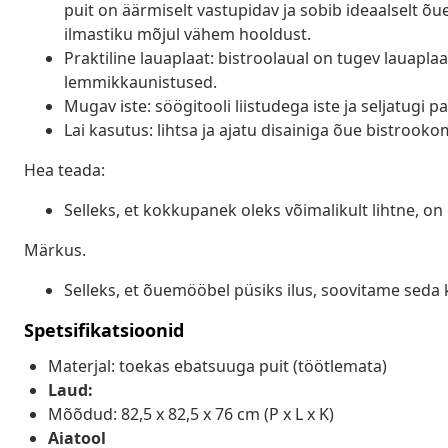
puit on äärmiselt vastupidav ja sobib ideaalselt õ
ilmastiku mõjul vähem hooldust.
Praktiline lauaplaat: bistroolaual on tugev lauaplaa
lemmikkaunistused.
Mugav iste: söögitooli liistudega iste ja seljatugi
Lai kasutus: lihtsa ja ajatu disainiga õue bistrooko
Hea teada:
Selleks, et kokkupanek oleks võimalikult lihtne, o
Märkus.
Selleks, et õuemööbel püsiks ilus, soovitame seda 
Spetsifikatsioonid
Materjal: toekas ebatsuuga puit (töötlemata)
Laud:
Mõõdud: 82,5 x 82,5 x 76 cm (P x L x K)
Aiatool