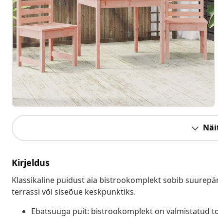
Näit
Kirjeldus
Klassikaline puidust aia bistrookomplekt sobib suurepär
terrassi või siseõue keskpunktiks.
Ebatsuuga puit: bistrookomplekt on valmistatud t