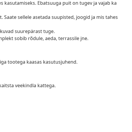
ues kasutamiseks. Ebatsuuga puit on tugev ja vajab ka
t. Saate sellele asetada suupisted, joogid ja mis tahes
 pakuvad suurepärast tuge.
mplekt sobib rõdule, aeda, terrassile jne.
n iga tootega kaasas kasutusjuhend.
kaitsta veekindla kattega.