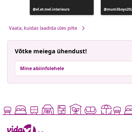
Postitus
el.et.mel.interieurs
Postitus
mum3boys20
avaldatud
avaldatud
Vaata, kuidas laadida üles pilte
Võtke meiega ühendust!
Mine abiinfolehele