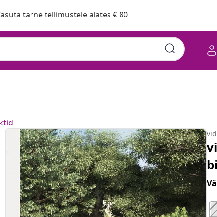
asuta tarne tellimustele alates € 80
ktid
vi
v
b
Vä