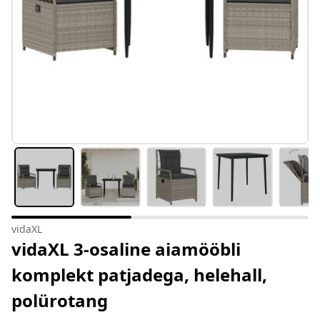
vidaXL
vidaXL 3-osaline aiamööbli
komplekt patjadega, helehall,
polürotang