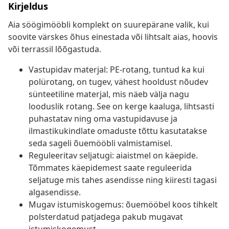
Kirjeldus
Aia söögimööbli komplekt on suurepärane valik, kui
soovite värskes õhus einestada või lihtsalt aias, hoovis
või terrassil lõõgastuda.
Vastupidav materjal: PE-rotang, tuntud ka kui
polürotang, on tugev, vähest hooldust nõudev
sünteetiline materjal, mis näeb välja nagu
looduslik rotang. See on kerge kaaluga, lihtsasti
puhastatav ning oma vastupidavuse ja
ilmastikukindlate omaduste tõttu kasutatakse
seda sageli õuemööbli valmistamisel.
Reguleeritav seljatugi: aiaistmel on käepide.
Tõmmates käepidemest saate reguleerida
seljatuge mis tahes asendisse ning kiiresti tagasi
algasendisse.
Mugav istumiskogemus: õuemööbel koos tihkelt
polsterdatud patjadega pakub mugavat