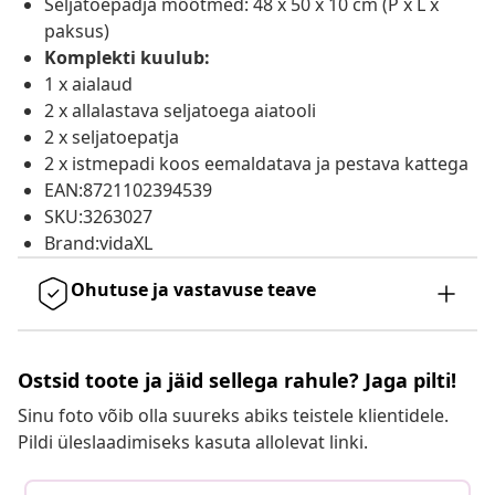
Seljatoepadja mõõtmed: 48 x 50 x 10 cm (P x L x
paksus)
Komplekti kuulub:
1 x aialaud
2 x allalastava seljatoega aiatooli
2 x seljatoepatja
2 x istmepadi koos eemaldatava ja pestava kattega
EAN:8721102394539
SKU:3263027
Brand:vidaXL
Ohutuse ja vastavuse teave
Ostsid toote ja jäid sellega rahule? Jaga pilti!
Sinu foto võib olla suureks abiks teistele klientidele.
Pildi üleslaadimiseks kasuta allolevat linki.