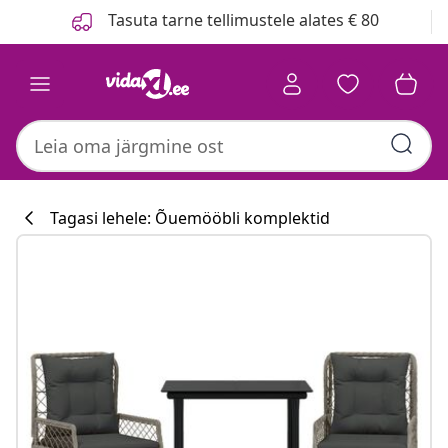
Eelmine
Järgmine
Tasuta tarne tellimustele alates € 80
Tagasi lehele: Õuemööbli komplektid
Köögikollektsi
#sharemevidaxl