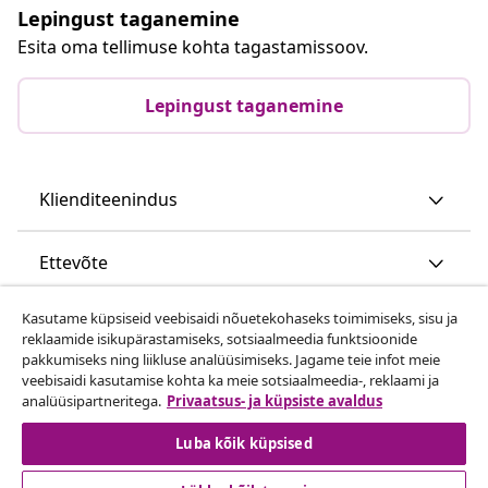
Lepingust taganemine
Esita oma tellimuse kohta tagastamissoov.
Lepingust taganemine
Klienditeenindus
Ettevõte
Kasutame küpsiseid veebisaidi nõuetekohaseks toimimiseks, sisu ja
vidaXL
reklaamide isikupärastamiseks, sotsiaalmeedia funktsioonide
pakkumiseks ning liikluse analüüsimiseks. Jagame teie infot meie
veebisaidi kasutamise kohta ka meie sotsiaalmeedia-, reklaami ja
Vaata rohkem
analüüsipartneritega.
Privaatsus- ja küpsiste avaldus
Luba kõik küpsised