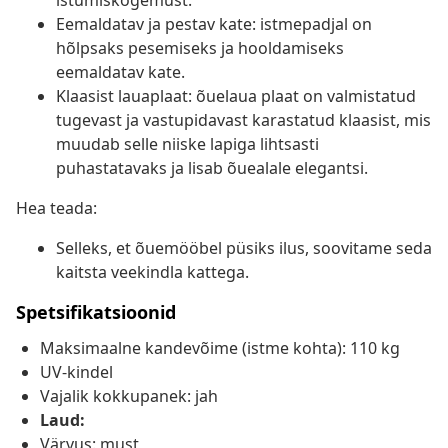
istumiskogemust.
Eemaldatav ja pestav kate: istmepadjal on
hõlpsaks pesemiseks ja hooldamiseks
eemaldatav kate.
Klaasist lauaplaat: õuelaua plaat on valmistatud
tugevast ja vastupidavast karastatud klaasist, mis
muudab selle niiske lapiga lihtsasti
puhastatavaks ja lisab õuealale elegantsi.
Hea teada:
Selleks, et õuemööbel püsiks ilus, soovitame seda
kaitsta veekindla kattega.
Spetsifikatsioonid
Maksimaalne kandevõime (istme kohta): 110 kg
UV-kindel
Vajalik kokkupanek: jah
Laud:
Värvus: must