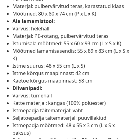
Materjal: pulbervärvitud teras, karastatud klaas
Mõõtmed: 80 x 80 x 74 cm (P x L x K)
Aia lamamistool:
Värvus: helehall
Materjal: PE-rotang, pulbervärvitud teras
Istumisala mõõtmed: 55 x 60 x 93 cm (L x S x K)
Mõõtmed lamamisasendis: 55 x 89 x 83 cm (L x S x
K)
Istme suurus: 48 x 55 cm (L x S)
Istme kõrgus maapinnast: 42 cm
Käetoe kõrgus maapinnast: 58 cm
Diivanipadi:
Värvus: tumehall
Katte materjal: kangas (100% polüester)
Istmepadja täitematerjal: vaht
Seljatoepadja täitematerjal: puuvillakiud
Istmepadja mõõtmed: 48 x 55 x 3 cm (L x S x
paksus)