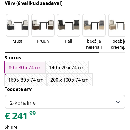
Värv
(6 valikud saadaval)
Must
Pruun
Hall
beež ja
beež ja
helehall
kreemjas
valge
Suurus
80 x 80 x 74 cm
140 x 70 x 74 cm
160 x 80 x 74 cm
200 x 100 x 74 cm
Toodete arv
2-kohaline
99
€
241
Sh KM