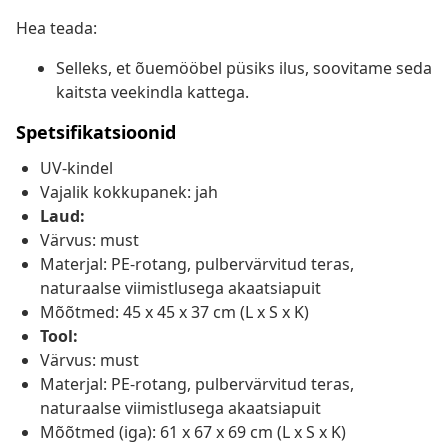
Hea teada:
Selleks, et õuemööbel püsiks ilus, soovitame seda
kaitsta veekindla kattega.
Spetsifikatsioonid
UV-kindel
Vajalik kokkupanek: jah
Laud:
Värvus: must
Materjal: PE-rotang, pulbervärvitud teras,
naturaalse viimistlusega akaatsiapuit
Mõõtmed: 45 x 45 x 37 cm (L x S x K)
Tool:
Värvus: must
Materjal: PE-rotang, pulbervärvitud teras,
naturaalse viimistlusega akaatsiapuit
Mõõtmed (iga): 61 x 67 x 69 cm (L x S x K)