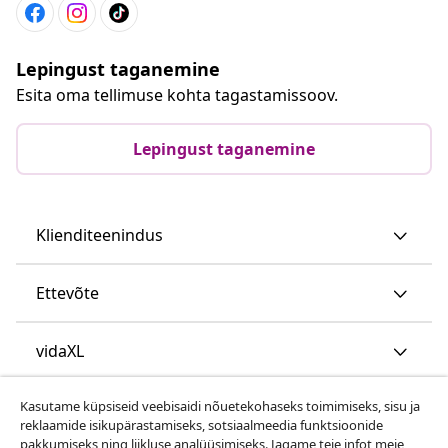
Lepingust taganemine
Esita oma tellimuse kohta tagastamissoov.
Lepingust taganemine
Klienditeenindus
Ettevõte
vidaXL
Kasutame küpsiseid veebisaidi nõuetekohaseks toimimiseks, sisu ja
Vaata rohkem
reklaamide isikupärastamiseks, sotsiaalmeedia funktsioonide
pakkumiseks ning liikluse analüüsimiseks. Jagame teie infot meie