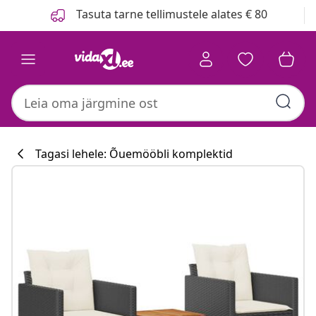
Eelmine
Järgmine
Tasuta tarne tellimustele alates € 80
Tagasi lehele: Õuemööbli komplektid
Köögikollektsi
#sharemevidaxl