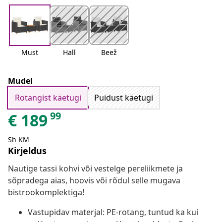
Must
Hall
Beež
Mudel
Rotangist käetugi
Puidust käetugi
99
€
189
Sh KM
Kirjeldus
Nautige tassi kohvi või vestelge pereliikmete ja
sõpradega aias, hoovis või rõdul selle mugava
bistrookomplektiga!
Vastupidav materjal: PE-rotang, tuntud ka kui