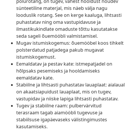
polürotang, on tugev, vähest hooldust nõudev
sünteetiline materjal, mis näeb välja nagu
looduslik rotang. See on kerge kaaluga, lihtsasti
puhastatav ning oma vastupidavuse ja
ilmastikukindlate omaduste tõttu kasutatakse
seda sageli õuemööbli valmistamisel.
Mugav istumiskogemus: õuemööbel koos tihkelt
polsterdatud patjadega pakub mugavat
istumiskogemust.
Eemaldatav ja pestav kate: istmepatjadel on
hõlpsaks pesemiseks ja hooldamiseks
eemaldatav kate.
Stabiilne ja lihtsasti puhastatav lauaplaat: aialaual
on akaatsiapuidust lauaplaat, mis on tugev,
vastupidav ja niiske lapiga lihtsasti puhastatav.
Tugev ja stabiilne raam: pulbervärvitud
terasraam tagab aiamööbli tugevuse ja
stabiilsuse igapäevaseks välistingimustes
kasutamiseks.