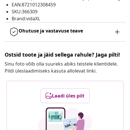
EAN:8721012308459
SKU:366309
Brand:vidaXL
Ohutuse ja vastavuse teave
Ostsid toote ja jäid sellega rahule? Jaga pilti!
Sinu foto võib olla suureks abiks teistele klientidele.
Pildi üleslaadimiseks kasuta allolevat linki.
Laadi üles pilt