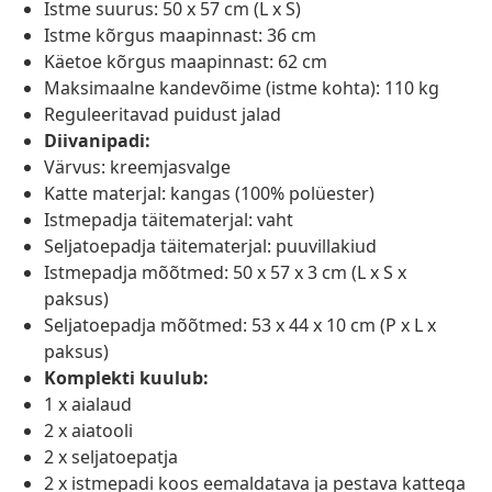
Istme suurus: 50 x 57 cm (L x S)
Istme kõrgus maapinnast: 36 cm
Käetoe kõrgus maapinnast: 62 cm
Maksimaalne kandevõime (istme kohta): 110 kg
Reguleeritavad puidust jalad
Diivanipadi:
Värvus: kreemjasvalge
Katte materjal: kangas (100% polüester)
Istmepadja täitematerjal: vaht
Seljatoepadja täitematerjal: puuvillakiud
Istmepadja mõõtmed: 50 x 57 x 3 cm (L x S x
paksus)
Seljatoepadja mõõtmed: 53 x 44 x 10 cm (P x L x
paksus)
Komplekti kuulub:
1 x aialaud
2 x aiatooli
2 x seljatoepatja
2 x istmepadi koos eemaldatava ja pestava kattega