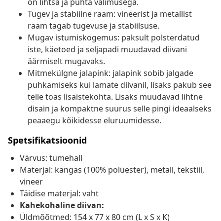
on lihtsa ja puhta välimusega.
Tugev ja stabiilne raam: vineerist ja metallist
raam tagab tugevuse ja stabiilsuse.
Mugav istumiskogemus: paksult polsterdatud
iste, käetoed ja seljapadi muudavad diivani
äärmiselt mugavaks.
Mitmekülgne jalapink: jalapink sobib jalgade
puhkamiseks kui lamate diivanil, lisaks pakub see
teile toas lisaistekohta. Lisaks muudavad lihtne
disain ja kompaktne suurus selle pingi ideaalseks
peaaegu kõikidesse eluruumidesse.
Spetsifikatsioonid
Värvus: tumehall
Materjal: kangas (100% polüester), metall, tekstiil,
vineer
Täidise materjal: vaht
Kahekohaline diivan:
Üldmõõtmed: 154 x 77 x 80 cm (L x S x K)