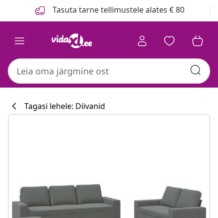
Eelmine
Järgmine
Tasuta tarne tellimustele alates € 80
Tagasi lehele: Diivanid
Köögikollektsi
#sharemevidaxl