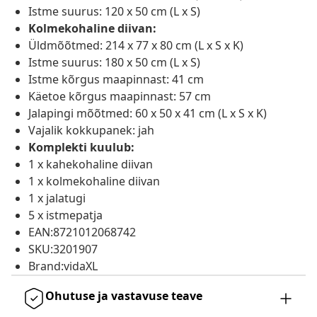
Istme suurus: 120 x 50 cm (L x S)
Kolmekohaline diivan:
Üldmõõtmed: 214 x 77 x 80 cm (L x S x K)
Istme suurus: 180 x 50 cm (L x S)
Istme kõrgus maapinnast: 41 cm
Käetoe kõrgus maapinnast: 57 cm
Jalapingi mõõtmed: 60 x 50 x 41 cm (L x S x K)
Vajalik kokkupanek: jah
Komplekti kuulub:
1 x kahekohaline diivan
1 x kolmekohaline diivan
1 x jalatugi
5 x istmepatja
EAN:8721012068742
SKU:3201907
Brand:vidaXL
Ohutuse ja vastavuse teave