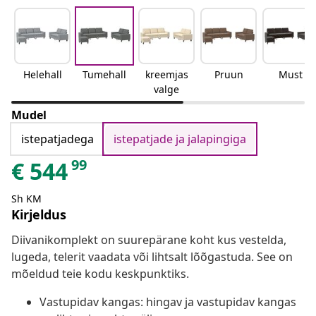
Helehall
Tumehall
kreemjas
Pruun
Must
valge
Mudel
istepatjadega
istepatjade ja jalapingiga
99
€
544
Sh KM
Kirjeldus
Diivanikomplekt on suurepärane koht kus vestelda,
lugeda, telerit vaadata või lihtsalt lõõgastuda. See on
mõeldud teie kodu keskpunktiks.
Vastupidav kangas: hingav ja vastupidav kangas