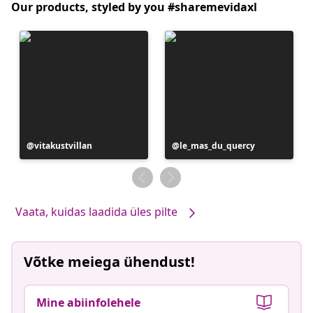
Our products, styled by you #sharemevidaxl
Postitus
vitakustvillan
Postitus
le_mas_du_quercy
avaldatud
avaldatud
Vaata, kuidas laadida üles pilte
Võtke meiega ühendust!
Mine abiinfolehele