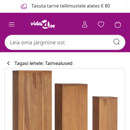
Eelmine
Järgmine
Tasuta tarne tellimustele alates € 80
Tagasi lehele: Taimealused
Köögikollektsi
#sharemevidaxl