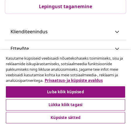
Lepingust taganemine
Klienditeenindus
Ettevõte
Kasutame küpsiseid veebisaidi nõuetekohaseks toimimiseks, sisu ja
reklaamide isikupärastamiseks, sotsiaalmeedia funktsioonide
vidaXL
pakkumiseks ning liikluse analüüsimiseks. Jagame teie infot meie
veebisaidi kasutamise kohta ka meie sotsiaalmeedia-, reklaami ja
analüüsipartneritega.
Privaatsus- ja küpsiste avaldus
Vaata rohkem
Luba kõik küpsised
Lükka kõik tagasi
Küpsiste sätted
© 2008-2026 vidaXL www.vidaxl.ee on vidaXL Marketplace