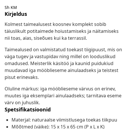
Sh KM
Kirjeldus
Kolmest taimealusest koosnev komplekt sobib
täiuslikult potitaimede hoiustamiseks ja näitamiseks
nii toas, aias, siseõues kui ka terrassil.
Taimealused on valmistatud toekast tiigipuust, mis on
väga tugev ja vastupidav ning millel on looduslikud
omadused. Meisterlik käsitöö ja kaunid puidukiud
muudavad iga mööblieseme ainulaadseks ja teistest
pisut erinevaks.
Oluline märkus: iga mööblieseme värvus on erinev,
muutes iga eksemplari ainulaadseks; tarnitava eseme
värv on juhuslik.
Spetsifikatsioonid
Materjal: naturaalse viimistlusega toekas tiikpuu
Mõõtmed (väike): 15 x 15 x 65 cm (P x L x K)