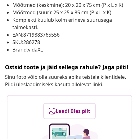
Mõõtmed (keskmine): 20 x 20 x 75 cm (P x L x K)
Mõõtmed (suur): 25 x 25 x 85 cm (P x L x K)
Komplekti kuulub kolm erineva suurusega
taimekasti.
EAN:8719883765556
SKU:286278
Brand:vidaXL
Ostsid toote ja jäid sellega rahule? Jaga pilti!
Sinu foto võib olla suureks abiks teistele klientidele.
Pildi üleslaadimiseks kasuta allolevat linki.
Laadi üles pilt