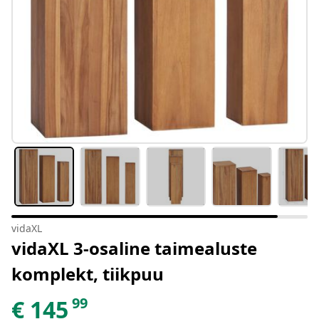
vidaXL
vidaXL 3-osaline taimealuste
komplekt, tiikpuu
99
€
145