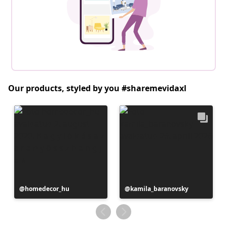
Our products, styled by you #sharemevidaxl
Postitus
homedecor_hu
Postitus
kamila_baranovsky
avaldatud
avaldatud