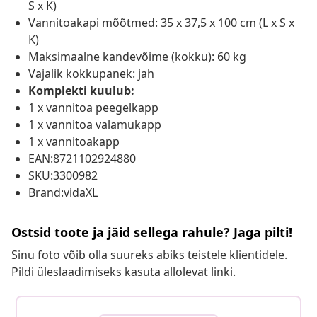
S x K)
Vannitoakapi mõõtmed: 35 x 37,5 x 100 cm (L x S x
K)
Maksimaalne kandevõime (kokku): 60 kg
Vajalik kokkupanek: jah
Komplekti kuulub:
1 x vannitoa peegelkapp
1 x vannitoa valamukapp
1 x vannitoakapp
EAN:8721102924880
SKU:3300982
Brand:vidaXL
Ostsid toote ja jäid sellega rahule? Jaga pilti!
Sinu foto võib olla suureks abiks teistele klientidele.
Pildi üleslaadimiseks kasuta allolevat linki.