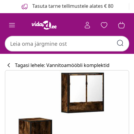
Eelmine
Järgmine
Tasuta tarne tellimustele alates € 80
Tagasi lehele: Vannitoamööbli komplektid
Köögikollektsi
#sharemevidaxl