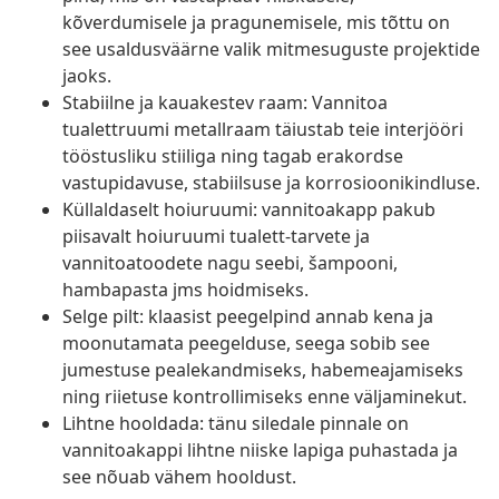
kõverdumisele ja pragunemisele, mis tõttu on
see usaldusväärne valik mitmesuguste projektide
jaoks.
Stabiilne ja kauakestev raam: Vannitoa
tualettruumi metallraam täiustab teie interjööri
tööstusliku stiiliga ning tagab erakordse
vastupidavuse, stabiilsuse ja korrosioonikindluse.
Küllaldaselt hoiuruumi: vannitoakapp pakub
piisavalt hoiuruumi tualett-tarvete ja
vannitoatoodete nagu seebi, šampooni,
hambapasta jms hoidmiseks.
Selge pilt: klaasist peegelpind annab kena ja
moonutamata peegelduse, seega sobib see
jumestuse pealekandmiseks, habemeajamiseks
ning riietuse kontrollimiseks enne väljaminekut.
Lihtne hooldada: tänu siledale pinnale on
vannitoakappi lihtne niiske lapiga puhastada ja
see nõuab vähem hooldust.