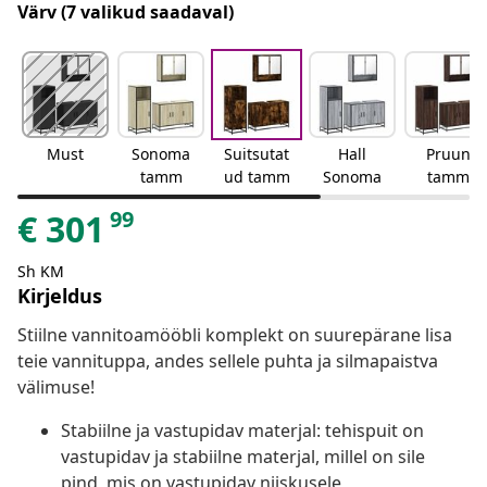
Värv
(7 valikud saadaval)
Must
Sonoma
Suitsutat
Hall
Pruun
tamm
ud tamm
Sonoma
tamm
99
€
301
Sh KM
Kirjeldus
Stiilne vannitoamööbli komplekt on suurepärane lisa
teie vannituppa, andes sellele puhta ja silmapaistva
välimuse!
Stabiilne ja vastupidav materjal: tehispuit on
vastupidav ja stabiilne materjal, millel on sile
pind, mis on vastupidav niiskusele,