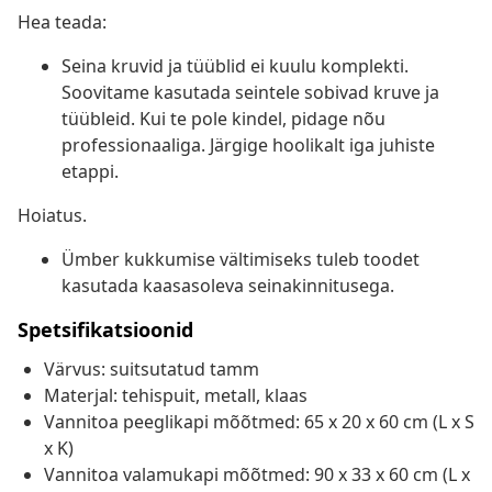
Hea teada:
Seina kruvid ja tüüblid ei kuulu komplekti.
Soovitame kasutada seintele sobivad kruve ja
tüübleid. Kui te pole kindel, pidage nõu
professionaaliga. Järgige hoolikalt iga juhiste
etappi.
Hoiatus.
Ümber kukkumise vältimiseks tuleb toodet
kasutada kaasasoleva seinakinnitusega.
Spetsifikatsioonid
Värvus: suitsutatud tamm
Materjal: tehispuit, metall, klaas
Vannitoa peeglikapi mõõtmed: 65 x 20 x 60 cm (L x S
x K)
Vannitoa valamukapi mõõtmed: 90 x 33 x 60 cm (L x