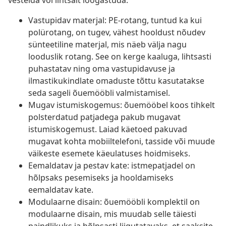
vestelda või lihtsalt lõõgastuda.
Vastupidav materjal: PE-rotang, tuntud ka kui
polürotang, on tugev, vähest hooldust nõudev
sünteetiline materjal, mis näeb välja nagu
looduslik rotang. See on kerge kaaluga, lihtsasti
puhastatav ning oma vastupidavuse ja
ilmastikukindlate omaduste tõttu kasutatakse
seda sageli õuemööbli valmistamisel.
Mugav istumiskogemus: õuemööbel koos tihkelt
polsterdatud patjadega pakub mugavat
istumiskogemust. Laiad käetoed pakuvad
mugavat kohta mobiiltelefoni, tasside või muude
väikeste esemete käeulatuses hoidmiseks.
Eemaldatav ja pestav kate: istmepatjadel on
hõlpsaks pesemiseks ja hooldamiseks
eemaldatav kate.
Modulaarne disain: õuemööbli komplektil on
modulaarne disain, mis muudab selle täiesti