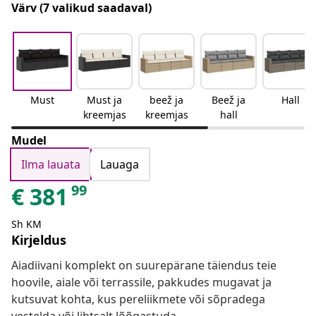
Värv
(7 valikud saadaval)
Must
Must ja
beež ja
Beež ja
Hall
kreemjas
kreemjas
hall
Mudel
Ilma lauata
Lauaga
99
€
381
Sh KM
Kirjeldus
Aiadiivani komplekt on suurepärane täiendus teie
hoovile, aiale või terrassile, pakkudes mugavat ja
kutsuvat kohta, kus pereliikmete või sõpradega