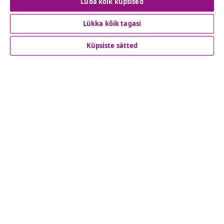
Luba kõik küpsised
Lükka kõik tagasi
Klienditeenindus
Küpsiste sätted
Ettevõte
vidaXL
Vaata rohkem
© 2008-2026 vidaXL www.vidaxl.ee on vidaXL Marketplace
Europe B.V. veebileht