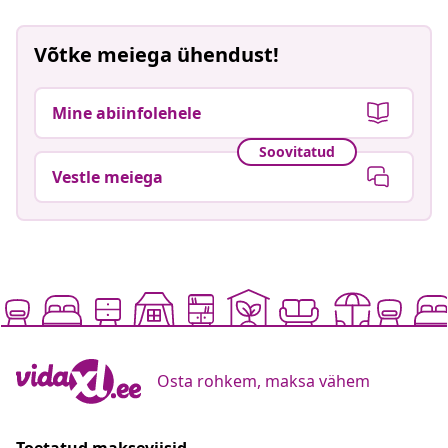
Võtke meiega ühendust!
Mine abiinfolehele
Soovitatud
Vestle meiega
Osta rohkem, maksa vähem
Toetatud makseviisid