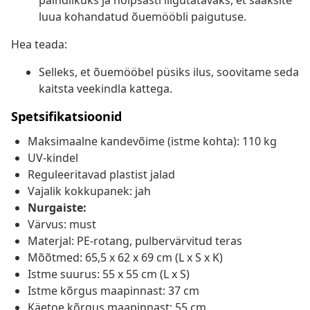
paindlikuks ja hõlpsasti liigutatavaks, et saaksite
luua kohandatud õuemööbli paigutuse.
Hea teada:
Selleks, et õuemööbel püsiks ilus, soovitame seda
kaitsta veekindla kattega.
Spetsifikatsioonid
Maksimaalne kandevõime (istme kohta): 110 kg
UV-kindel
Reguleeritavad plastist jalad
Vajalik kokkupanek: jah
Nurgaiste:
Värvus: must
Materjal: PE-rotang, pulbervärvitud teras
Mõõtmed: 65,5 x 62 x 69 cm (L x S x K)
Istme suurus: 55 x 55 cm (L x S)
Istme kõrgus maapinnast: 37 cm
Käetoe kõrgus maapinnast: 55 cm