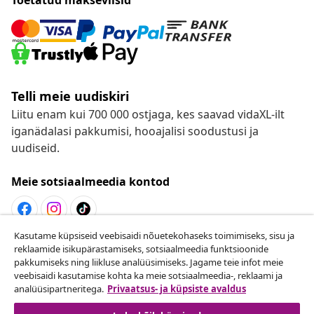
Telli meie uudiskiri
Liitu enam kui 700 000 ostjaga, kes saavad vidaXL-ilt
iganädalasi pakkumisi, hooajalisi soodustusi ja
uudiseid.
Meie sotsiaalmeedia kontod
Kasutame küpsiseid veebisaidi nõuetekohaseks toimimiseks, sisu ja
Lepingust taganemine
reklaamide isikupärastamiseks, sotsiaalmeedia funktsioonide
pakkumiseks ning liikluse analüüsimiseks. Jagame teie infot meie
Esita oma tellimuse kohta tagastamissoov.
veebisaidi kasutamise kohta ka meie sotsiaalmeedia-, reklaami ja
analüüsipartneritega.
Privaatsus- ja küpsiste avaldus
Lepingust taganemine