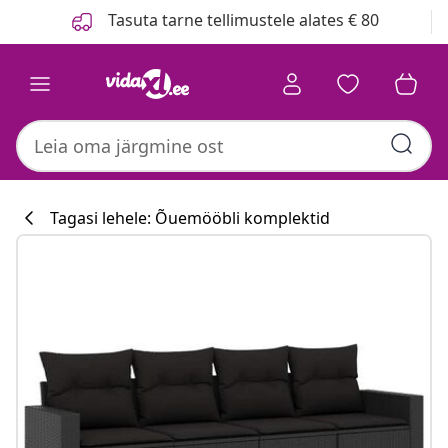
Eelmine
Järgmine
Tasuta tarne tellimustele alates € 80
Tagasi lehele: Õuemööbli komplektid
Köögikollektsi
#sharemevidaxl