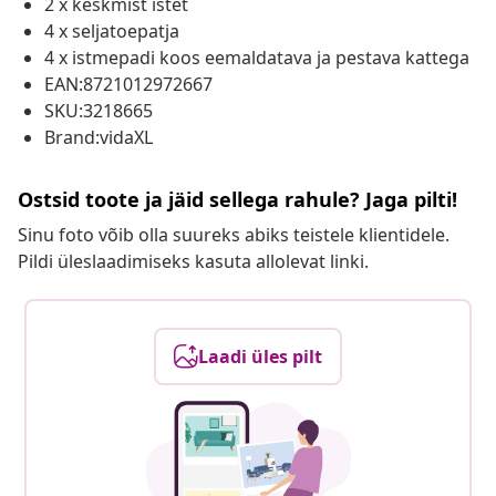
2 x keskmist istet
4 x seljatoepatja
4 x istmepadi koos eemaldatava ja pestava kattega
EAN:8721012972667
SKU:3218665
Brand:vidaXL
Ostsid toote ja jäid sellega rahule? Jaga pilti!
Sinu foto võib olla suureks abiks teistele klientidele.
Pildi üleslaadimiseks kasuta allolevat linki.
Laadi üles pilt