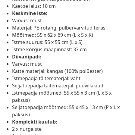
Käetoe laius: 10 cm
Keskmine iste:
Värvus: must
Materjal: PE-rotang, pulbervärvitud teras
Mõõtmed: 55 x 62 x 69 cm (L x S x K)
Istme suurus: 55 x 55 cm (L x S)
Istme kõrgus maapinnast: 37 cm
Diivanipadi:
Värvus: must
Katte materjal: kangas (100% polüester)
Istmepadja täitematerjal: vaht
Seljatoepadja täitematerjal: puuvillakiud
Istmepadja mõõtmed: 55 x 55 x 3 cm (L x S x
paksus)
Seljatoepadja mõõtmed: 55 x 45 x 13 cm (P x L x
paksus)
Komplekti kuulub:
2 x nurgaiste