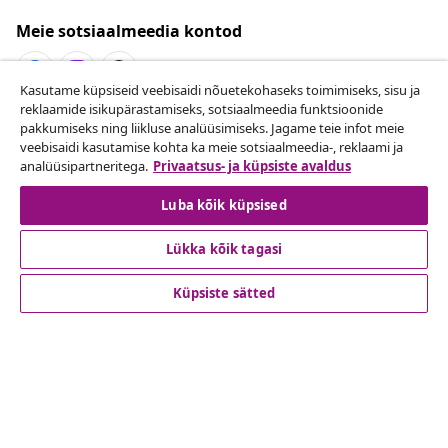
Meie sotsiaalmeedia kontod
Kasutame küpsiseid veebisaidi nõuetekohaseks toimimiseks, sisu ja
reklaamide isikupärastamiseks, sotsiaalmeedia funktsioonide
Lepingust taganemine
pakkumiseks ning liikluse analüüsimiseks. Jagame teie infot meie
veebisaidi kasutamise kohta ka meie sotsiaalmeedia-, reklaami ja
Esita oma tellimuse kohta tagastamissoov.
analüüsipartneritega.
Privaatsus- ja küpsiste avaldus
Lepingust taganemine
Luba kõik küpsised
Lükka kõik tagasi
Klienditeenindus
Küpsiste sätted
Ettevõte
vidaXL