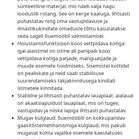
sünteetiline materjal, mis näeb välja nagu
looduslik rotang. See on kerge kaaluga, lihtsasti
puhastatav ning oma vastupidavuse ja
ilmastikukindlate omaduste tõttu kasutatakse
seda sageli õuemööbli valmistamisel.
Hoiustamisfunktsioon koos vettpidava kotiga:
igal aiaistmel on istme all panipaik koos
vettpidava kotiga patjade, mänguasjade ja
muude esemete hoidmiseks. Sisemistel kottidel
on pealiskate ja neid saab stabiilsuse
suurendamiseks takjakinnitusega kindlalt
istmetele kinnitada.
Stabiilne ja lihtsasti puhastatav lauaplaat: aialaual
on akaatsiapuidust lauaplaat, mis on tugev,
vastupidav ja niiske lapiga lihtsasti puhastatav.
Mugav külglaud: õuemööblil on kokkupandav
gaasitõstemehhanismiga külglaud, mis pakub
mugavat kohta vajalike esemete käeulatuses