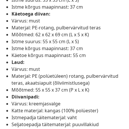
Istme suurus: 55 x 55 cm (L x S)
Istme kõrgus maapinnast: 37 cm
Käetoega diivan:
Värvus: must
Materjal: PE-rotang, pulbervärvitud teras
Mõõtmed: 62 x 62 x 69 cm (L x S x K)
Istme suurus: 55 x 55 cm (L x S)
Istme kõrgus maapinnast: 37 cm
Käetoe kõrgus maapinnast: 55 cm
Laud:
Värvus: must
Materjal: PE (polüetüleen) rotang, pulbervärvitud
teras, akaatsiapuit (õliviimistlusega)
Mõõtmed: 55 x 55 x 37 cm (P x L x K)
Diivanipadi:
Värvus: kreemjasvalge
Katte materjal: kangas (100% polüester)
Istmepadja täitematerjal: vaht
Seljatoepadja täitematerjal: puuvillakiud