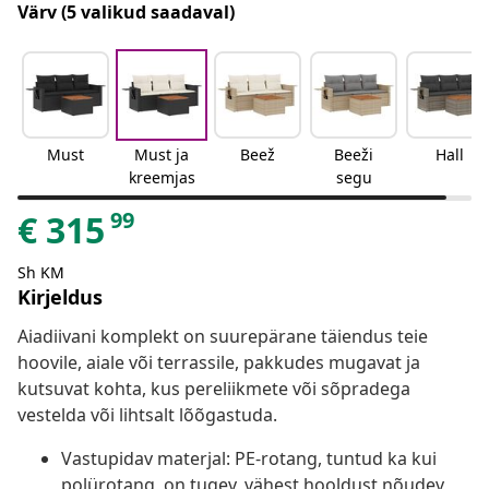
Värv
(5 valikud saadaval)
Must
Must ja
Beež
Beeži
Hall
kreemjas
segu
99
€
315
Sh KM
Kirjeldus
Aiadiivani komplekt on suurepärane täiendus teie
hoovile, aiale või terrassile, pakkudes mugavat ja
kutsuvat kohta, kus pereliikmete või sõpradega
vestelda või lihtsalt lõõgastuda.
Vastupidav materjal: PE-rotang, tuntud ka kui
polürotang, on tugev, vähest hooldust nõudev