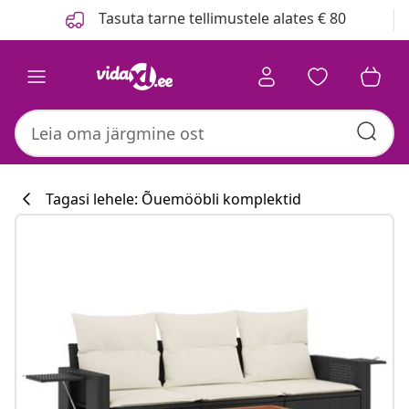
Eelmine
Järgmine
Tasuta tarne tellimustele alates € 80
Tagasi lehele: Õuemööbli komplektid
Köögikollektsi
#sharemevidaxl