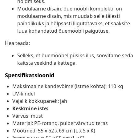
hoidmiseks.
Modulaarne disain: õuemööbli komplektil on
modulaarne disain, mis muudab selle täiesti
paindlikuks ja hõlpsasti liigutatavaks, et saaksite
luua kohandatud õuemööbli paigutuse.
Hea teada:
Selleks, et õuemööbel püsiks ilus, soovitame seda
kaitsta veekindla kattega.
Spetsifikatsioonid
Maksimaalne kandevõime (istme kohta): 110 kg
UV-kindel
Vajalik kokkupanek: jah
Keskmine iste:
Värvus: must
Materjal: PE-rotang, pulbervärvitud teras
Mõõtmed: 55 x 62 x 69 cm (L x S x K)