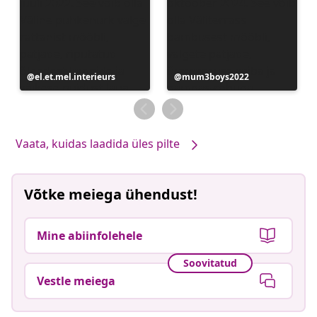
Postitus
el.et.mel.interieurs
Postitus
mum3boys2022
avaldatud
avaldatud
Vaata, kuidas laadida üles pilte
Võtke meiega ühendust!
Mine abiinfolehele
Soovitatud
Vestle meiega