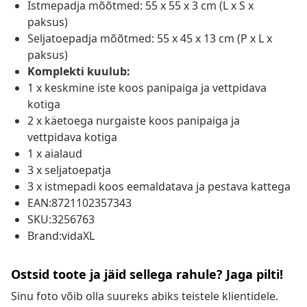
Istmepadja mõõtmed: 55 x 55 x 3 cm (L x S x
paksus)
Seljatoepadja mõõtmed: 55 x 45 x 13 cm (P x L x
paksus)
Komplekti kuulub:
1 x keskmine iste koos panipaiga ja vettpidava
kotiga
2 x käetoega nurgaiste koos panipaiga ja
vettpidava kotiga
1 x aialaud
3 x seljatoepatja
3 x istmepadi koos eemaldatava ja pestava kattega
EAN:8721102357343
SKU:3256763
Brand:vidaXL
Ostsid toote ja jäid sellega rahule? Jaga pilti!
Sinu foto võib olla suureks abiks teistele klientidele.