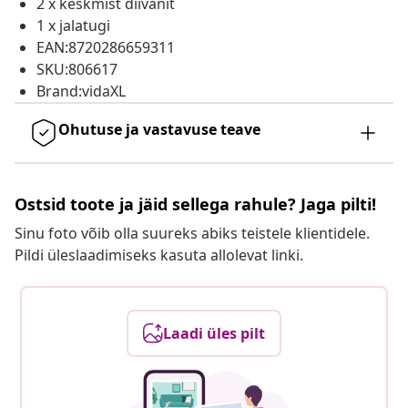
2 x keskmist diivanit
1 x jalatugi
EAN:8720286659311
SKU:806617
Brand:vidaXL
Ohutuse ja vastavuse teave
Ostsid toote ja jäid sellega rahule? Jaga pilti!
Sinu foto võib olla suureks abiks teistele klientidele.
Pildi üleslaadimiseks kasuta allolevat linki.
Laadi üles pilt