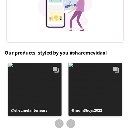
Our products, styled by you #sharemevidaxl
Postitus
el.et.mel.interieurs
Postitus
mum3boys2022
avaldatud
avaldatud