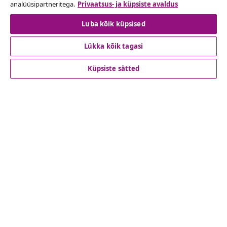
analüüsipartneritega.
Privaatsus- ja küpsiste avaldus
Lepingust taganemine
Luba kõik küpsised
Lükka kõik tagasi
Klienditeenindus
Küpsiste sätted
Ettevõte
vidaXL
Vaata rohkem