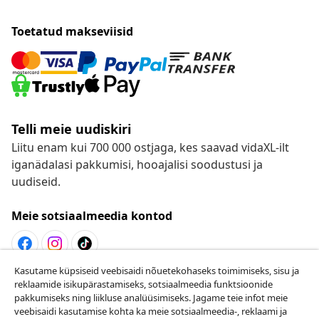
Toetatud makseviisid
Telli meie uudiskiri
Liitu enam kui 700 000 ostjaga, kes saavad vidaXL-ilt
iganädalasi pakkumisi, hooajalisi soodustusi ja
uudiseid.
Meie sotsiaalmeedia kontod
Kasutame küpsiseid veebisaidi nõuetekohaseks toimimiseks, sisu ja
Lepingust taganemine
reklaamide isikupärastamiseks, sotsiaalmeedia funktsioonide
pakkumiseks ning liikluse analüüsimiseks. Jagame teie infot meie
Esita oma tellimuse kohta tagastamissoov.
veebisaidi kasutamise kohta ka meie sotsiaalmeedia-, reklaami ja