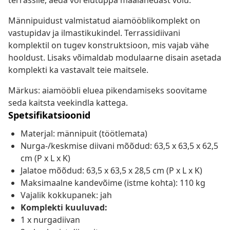
terrassile, aeda või elutuppa maalähedast võlu.
Männipuidust valmistatud aiamööblikomplekt on
vastupidav ja ilmastikukindel. Terrassidiivani
komplektil on tugev konstruktsioon, mis vajab vähe
hooldust. Lisaks võimaldab modulaarne disain asetada
komplekti ka vastavalt teie maitsele.
Märkus: aiamööbli eluea pikendamiseks soovitame
seda kaitsta veekindla kattega.
Spetsifikatsioonid
Materjal: männipuit (töötlemata)
Nurga-/keskmise diivani mõõdud: 63,5 x 63,5 x 62,5
cm (P x L x K)
Jalatoe mõõdud: 63,5 x 63,5 x 28,5 cm (P x L x K)
Maksimaalne kandevõime (istme kohta): 110 kg
Vajalik kokkupanek: jah
Komplekti kuuluvad:
1 x nurgadiivan