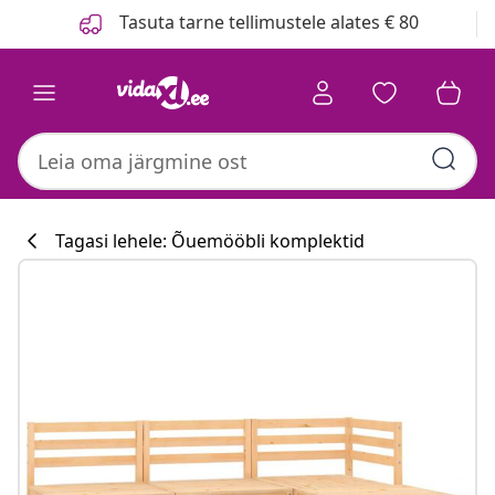
Eelmine
Järgmine
Tasuta tarne tellimustele alates € 80
Tagasi lehele: Õuemööbli komplektid
Köögikollektsi
#sharemevidaxl