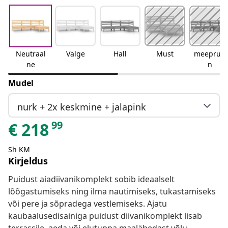
Neutraal
Valge
Hall
Must
meepruu
ne
n
Mudel
nurk + 2x keskmine + jalapink
99
€
218
Sh KM
Kirjeldus
Puidust aiadiivanikomplekt sobib ideaalselt
lõõgastumiseks ning ilma nautimiseks, tukastamiseks
või pere ja sõpradega vestlemiseks. Ajatu
kaubaalusedisainiga puidust diivanikomplekt lisab