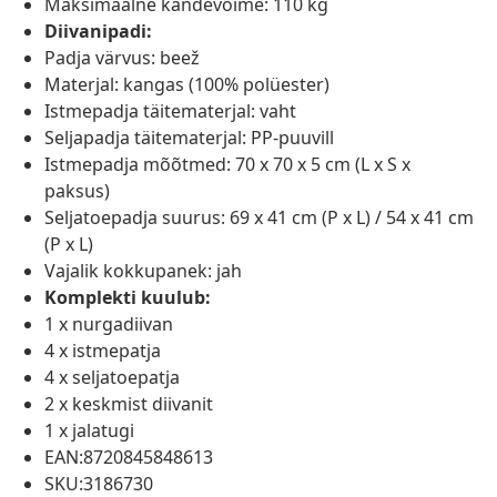
Maksimaalne kandevõime: 110 kg
Diivanipadi:
Padja värvus: beež
Materjal: kangas (100% polüester)
Istmepadja täitematerjal: vaht
Seljapadja täitematerjal: PP-puuvill
Istmepadja mõõtmed: 70 x 70 x 5 cm (L x S x
paksus)
Seljatoepadja suurus: 69 x 41 cm (P x L) / 54 x 41 cm
(P x L)
Vajalik kokkupanek: jah
Komplekti kuulub:
1 x nurgadiivan
4 x istmepatja
4 x seljatoepatja
2 x keskmist diivanit
1 x jalatugi
EAN:8720845848613
SKU:3186730