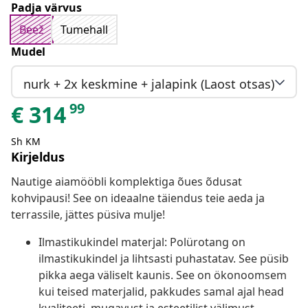
Padja värvus
Beež
Tumehall
Mudel
nurk + 2x keskmine + jalapink (Laost otsas)
99
€
314
Sh KM
Kirjeldus
Nautige aiamööbli komplektiga õues õdusat
kohvipausi! See on ideaalne täiendus teie aeda ja
terrassile, jättes püsiva mulje!
Ilmastikukindel materjal: Polürotang on
ilmastikukindel ja lihtsasti puhastatav. See püsib
pikka aega väliselt kaunis. See on ökonoomsem
kui teised materjalid, pakkudes samal ajal head