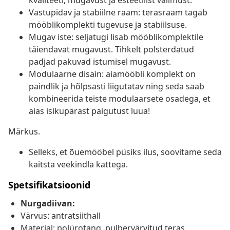
kvaliteeti, mugavust ja esteetilist välimust.
Vastupidav ja stabiilne raam: terasraam tagab
mööblikomplekti tugevuse ja stabiilsuse.
Mugav iste: seljatugi lisab mööblikomplektile
täiendavat mugavust. Tihkelt polsterdatud
padjad pakuvad istumisel mugavust.
Modulaarne disain: aiamööbli komplekt on
paindlik ja hõlpsasti liigutatav ning seda saab
kombineerida teiste modulaarsete osadega, et
aias isikupärast paigutust luua!
Märkus.
Selleks, et õuemööbel püsiks ilus, soovitame seda
kaitsta veekindla kattega.
Spetsifikatsioonid
Nurgadiivan:
Värvus: antratsiithall
Materjal: polürotang, pulbervärvitud teras,