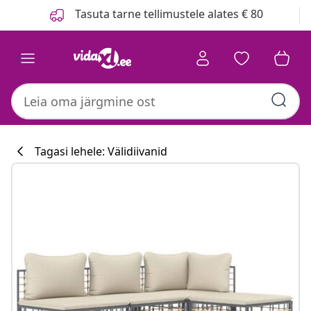
Eelmine
Järgmine
Tasuta tarne tellimustele alates € 80
Tagasi lehele: Välidiivanid
Köögikollektsi
#sharemevidaxl