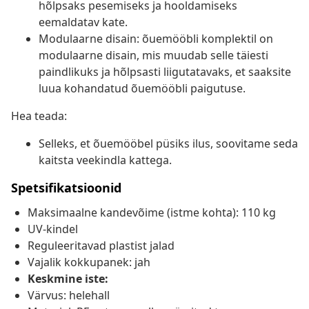
hõlpsaks pesemiseks ja hooldamiseks
eemaldatav kate.
Modulaarne disain: õuemööbli komplektil on
modulaarne disain, mis muudab selle täiesti
paindlikuks ja hõlpsasti liigutatavaks, et saaksite
luua kohandatud õuemööbli paigutuse.
Hea teada:
Selleks, et õuemööbel püsiks ilus, soovitame seda
kaitsta veekindla kattega.
Spetsifikatsioonid
Maksimaalne kandevõime (istme kohta): 110 kg
UV-kindel
Reguleeritavad plastist jalad
Vajalik kokkupanek: jah
Keskmine iste:
Värvus: helehall