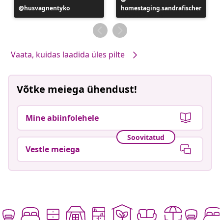
Postitus
husvagnentyko
homestaging.sandrafischer
avaldatud
avaldatud
Vaata, kuidas laadida üles pilte
Võtke meiega ühendust!
Mine abiinfolehele
Soovitatud
Vestle meiega