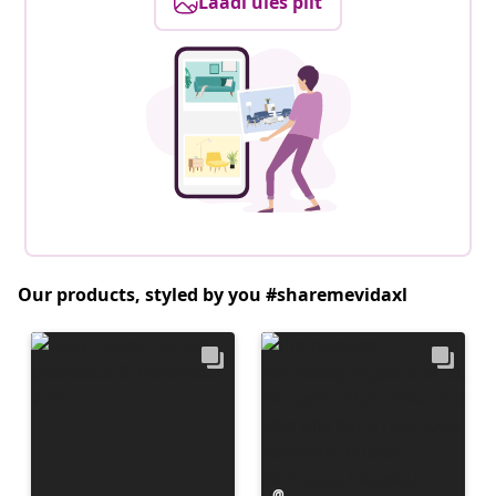
Laadi üles pilt
Our products, styled by you #sharemevidaxl
Postitus