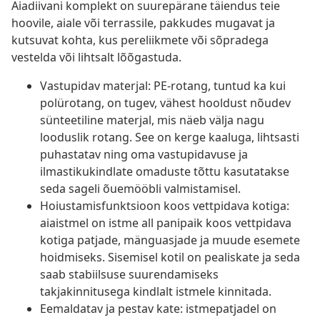
Aiadiivani komplekt on suurepärane täiendus teie
hoovile, aiale või terrassile, pakkudes mugavat ja
kutsuvat kohta, kus pereliikmete või sõpradega
vestelda või lihtsalt lõõgastuda.
Vastupidav materjal: PE-rotang, tuntud ka kui
polürotang, on tugev, vähest hooldust nõudev
sünteetiline materjal, mis näeb välja nagu
looduslik rotang. See on kerge kaaluga, lihtsasti
puhastatav ning oma vastupidavuse ja
ilmastikukindlate omaduste tõttu kasutatakse
seda sageli õuemööbli valmistamisel.
Hoiustamisfunktsioon koos vettpidava kotiga:
aiaistmel on istme all panipaik koos vettpidava
kotiga patjade, mänguasjade ja muude esemete
hoidmiseks. Sisemisel kotil on pealiskate ja seda
saab stabiilsuse suurendamiseks
takjakinnitusega kindlalt istmele kinnitada.
Eemaldatav ja pestav kate: istmepatjadel on