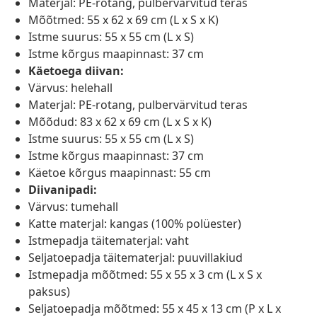
Materjal: PE-rotang, pulbervärvitud teras
Mõõtmed: 55 x 62 x 69 cm (L x S x K)
Istme suurus: 55 x 55 cm (L x S)
Istme kõrgus maapinnast: 37 cm
Käetoega diivan:
Värvus: helehall
Materjal: PE-rotang, pulbervärvitud teras
Mõõdud: 83 x 62 x 69 cm (L x S x K)
Istme suurus: 55 x 55 cm (L x S)
Istme kõrgus maapinnast: 37 cm
Käetoe kõrgus maapinnast: 55 cm
Diivanipadi:
Värvus: tumehall
Katte materjal: kangas (100% polüester)
Istmepadja täitematerjal: vaht
Seljatoepadja täitematerjal: puuvillakiud
Istmepadja mõõtmed: 55 x 55 x 3 cm (L x S x
paksus)
Seljatoepadja mõõtmed: 55 x 45 x 13 cm (P x L x