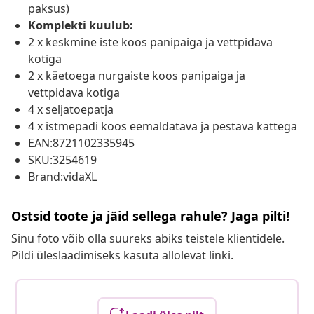
paksus)
Komplekti kuulub:
2 x keskmine iste koos panipaiga ja vettpidava
kotiga
2 x käetoega nurgaiste koos panipaiga ja
vettpidava kotiga
4 x seljatoepatja
4 x istmepadi koos eemaldatava ja pestava kattega
EAN:8721102335945
SKU:3254619
Brand:vidaXL
Ostsid toote ja jäid sellega rahule? Jaga pilti!
Sinu foto võib olla suureks abiks teistele klientidele.
Pildi üleslaadimiseks kasuta allolevat linki.