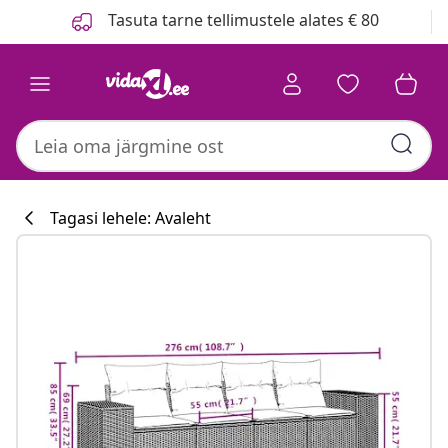
Eelmine
Järgmine
Tasuta tarne tellimustele alates € 80
Tagasi lehele: Avaleht
Köögikollektsioo
#sharemevidaxl