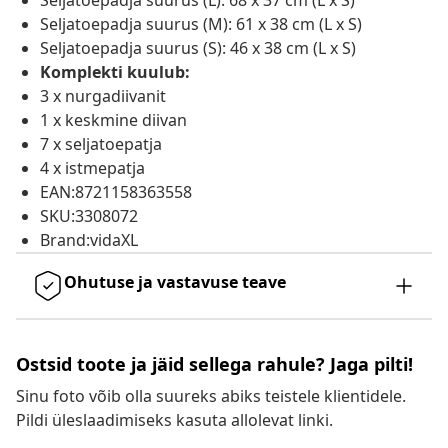
Seljatoepadja suurus (L): 68 x 37 cm (L x S)
Seljatoepadja suurus (M): 61 x 38 cm (L x S)
Seljatoepadja suurus (S): 46 x 38 cm (L x S)
Komplekti kuulub:
3 x nurgadiivanit
1 x keskmine diivan
7 x seljatoepatja
4 x istmepatja
EAN:8721158363558
SKU:3308072
Brand:vidaXL
Ohutuse ja vastavuse teave
Ostsid toote ja jäid sellega rahule? Jaga pilti!
Sinu foto võib olla suureks abiks teistele klientidele.
Pildi üleslaadimiseks kasuta allolevat linki.