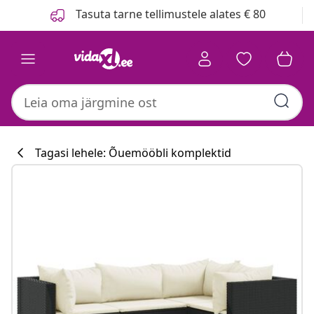
Eelmine
Järgmine
Tasuta tarne tellimustele alates € 80
Tagasi lehele: Õuemööbli komplektid
Köögikollektsioo
#sharemevidaxl