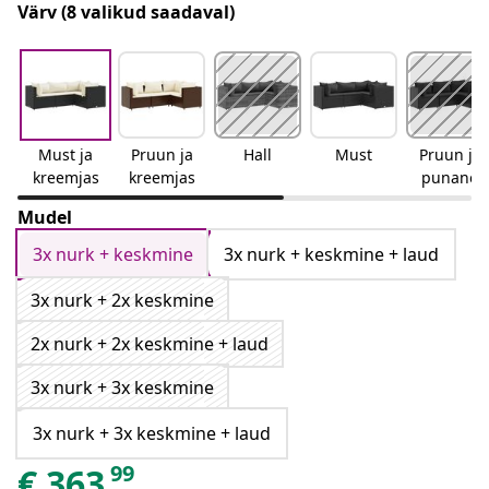
Värv
(8 valikud saadaval)
Must ja
Pruun ja
Hall
Must
Pruun ja
kreemjas
kreemjas
punane
Mudel
3x nurk + keskmine
3x nurk + keskmine + laud
3x nurk + 2x keskmine
2x nurk + 2x keskmine + laud
3x nurk + 3x keskmine
3x nurk + 3x keskmine + laud
99
€
363