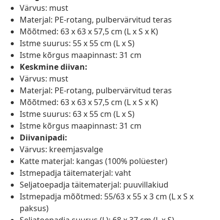
Värvus: must
Materjal: PE-rotang, pulbervärvitud teras
Mõõtmed: 63 x 63 x 57,5 cm (L x S x K)
Istme suurus: 55 x 55 cm (L x S)
Istme kõrgus maapinnast: 31 cm
Keskmine diivan:
Värvus: must
Materjal: PE-rotang, pulbervärvitud teras
Mõõtmed: 63 x 63 x 57,5 cm (L x S x K)
Istme suurus: 63 x 55 cm (L x S)
Istme kõrgus maapinnast: 31 cm
Diivanipadi:
Värvus: kreemjasvalge
Katte materjal: kangas (100% polüester)
Istmepadja täitematerjal: vaht
Seljatoepadja täitematerjal: puuvillakiud
Istmepadja mõõtmed: 55/63 x 55 x 3 cm (L x S x
paksus)