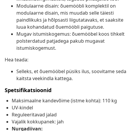
Modulaarne disain: õuemööbli komplektil on
modulaarne disain, mis muudab selle täiesti
paindlikuks ja hõlpsasti liigutatavaks, et saaksite
luua kohandatud õuemööbli paigutuse.
Mugav istumiskogemus: õuemööbel koos tihkelt
polsterdatud patjadega pakub mugavat
istumiskogemust.
Hea teada:
Selleks, et õuemööbel püsiks ilus, soovitame seda
kaitsta veekindla kattega.
Spetsifikatsioonid
Maksimaalne kandevõime (istme kohta): 110 kg
UV-kindel
Reguleeritavad jalad
Vajalik kokkupanek: jah
Nurgadiivan: