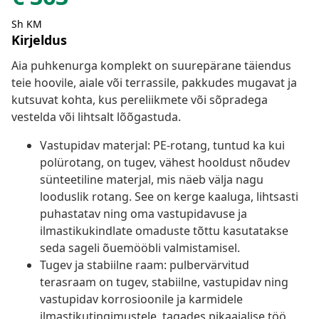
Sh KM
Kirjeldus
Aia puhkenurga komplekt on suurepärane täiendus
teie hoovile, aiale või terrassile, pakkudes mugavat ja
kutsuvat kohta, kus pereliikmete või sõpradega
vestelda või lihtsalt lõõgastuda.
Vastupidav materjal: PE-rotang, tuntud ka kui
polürotang, on tugev, vähest hooldust nõudev
sünteetiline materjal, mis näeb välja nagu
looduslik rotang. See on kerge kaaluga, lihtsasti
puhastatav ning oma vastupidavuse ja
ilmastikukindlate omaduste tõttu kasutatakse
seda sageli õuemööbli valmistamisel.
Tugev ja stabiilne raam: pulbervärvitud
terasraam on tugev, stabiilne, vastupidav ning
vastupidav korrosioonile ja karmidele
ilmastikutingimustele, tagades pikaajalise töö.