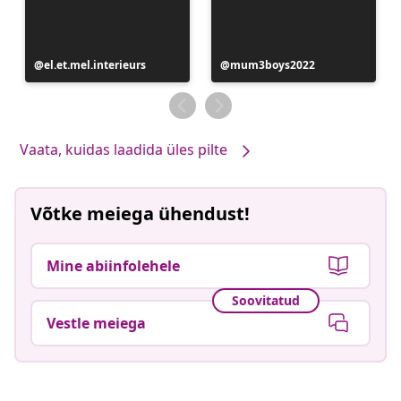
Postitus
el.et.mel.interieurs
Postitus
mum3boys2022
avaldatud
avaldatud
Vaata, kuidas laadida üles pilte
Võtke meiega ühendust!
Mine abiinfolehele
Soovitatud
Vestle meiega