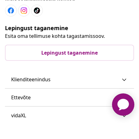
Lepingust taganemine
Esita oma tellimuse kohta tagastamissoov.
Lepingust taganemine
Klienditeenindus
Ettevõte
vidaXL
Vaata rohkem