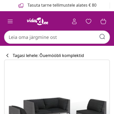
Eelmine
Järgmine
Tasuta tarne tellimustele alates € 80
Tagasi lehele: Õuemööbli komplektid
Köögikollektsioo
#sharemevidaxl