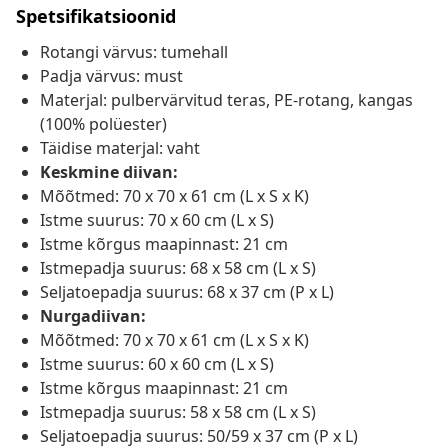
Spetsifikatsioonid
Rotangi värvus: tumehall
Padja värvus: must
Materjal: pulbervärvitud teras, PE-rotang, kangas
(100% polüester)
Täidise materjal: vaht
Keskmine diivan:
Mõõtmed: 70 x 70 x 61 cm (L x S x K)
Istme suurus: 70 x 60 cm (L x S)
Istme kõrgus maapinnast: 21 cm
Istmepadja suurus: 68 x 58 cm (L x S)
Seljatoepadja suurus: 68 x 37 cm (P x L)
Nurgadiivan:
Mõõtmed: 70 x 70 x 61 cm (L x S x K)
Istme suurus: 60 x 60 cm (L x S)
Istme kõrgus maapinnast: 21 cm
Istmepadja suurus: 58 x 58 cm (L x S)
Seljatoepadja suurus: 50/59 x 37 cm (P x L)