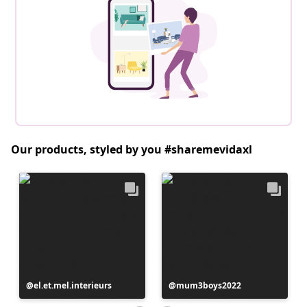
Our products, styled by you #sharemevidaxl
Postitus
el.et.mel.interieurs
Postitus
mum3boys2022
avaldatud
avaldatud