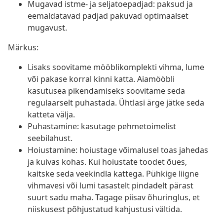
Mugavad istme- ja seljatoepadjad: paksud ja
eemaldatavad padjad pakuvad optimaalset
mugavust.
Märkus:
Lisaks soovitame mööblikomplekti vihma, lume
või pakase korral kinni katta. Aiamööbli
kasutusea pikendamiseks soovitame seda
regulaarselt puhastada. Ühtlasi ärge jätke seda
katteta välja.
Puhastamine: kasutage pehmetoimelist
seebilahust.
Hoiustamine: hoiustage võimalusel toas jahedas
ja kuivas kohas. Kui hoiustate toodet õues,
kaitske seda veekindla kattega. Pühkige liigne
vihmavesi või lumi tasastelt pindadelt pärast
suurt sadu maha. Tagage piisav õhuringlus, et
niiskusest põhjustatud kahjustusi vältida.