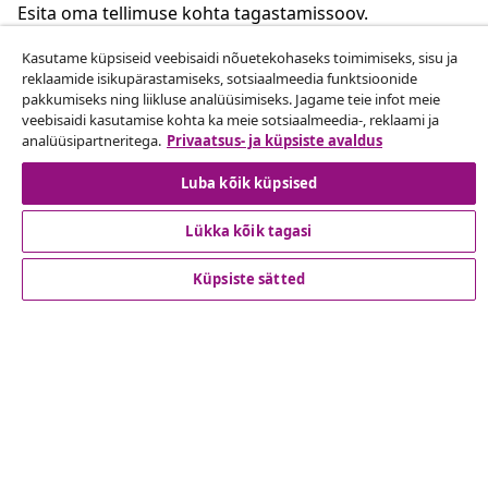
Esita oma tellimuse kohta tagastamissoov.
Kasutame küpsiseid veebisaidi nõuetekohaseks toimimiseks, sisu ja
Lepingust taganemine
reklaamide isikupärastamiseks, sotsiaalmeedia funktsioonide
pakkumiseks ning liikluse analüüsimiseks. Jagame teie infot meie
veebisaidi kasutamise kohta ka meie sotsiaalmeedia-, reklaami ja
analüüsipartneritega.
Privaatsus- ja küpsiste avaldus
Klienditeenindus
Luba kõik küpsised
Ettevõte
Lükka kõik tagasi
Küpsiste sätted
vidaXL
Vaata rohkem