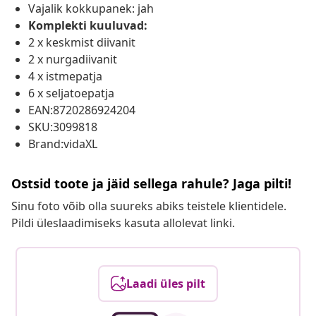
Vajalik kokkupanek: jah
Komplekti kuuluvad:
2 x keskmist diivanit
2 x nurgadiivanit
4 x istmepatja
6 x seljatoepatja
EAN:8720286924204
SKU:3099818
Brand:vidaXL
Ostsid toote ja jäid sellega rahule? Jaga pilti!
Sinu foto võib olla suureks abiks teistele klientidele.
Pildi üleslaadimiseks kasuta allolevat linki.
Laadi üles pilt