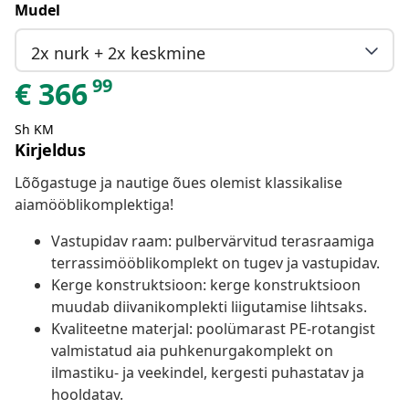
Mudel
2x nurk + 2x keskmine
99
€
366
Sh KM
Kirjeldus
Lõõgastuge ja nautige õues olemist klassikalise
aiamööblikomplektiga!
Vastupidav raam: pulbervärvitud terasraamiga
terrassimööblikomplekt on tugev ja vastupidav.
Kerge konstruktsioon: kerge konstruktsioon
muudab diivanikomplekti liigutamise lihtsaks.
Kvaliteetne materjal: poolümarast PE-rotangist
valmistatud aia puhkenurgakomplekt on
ilmastiku- ja veekindel, kergesti puhastatav ja
hooldatav.