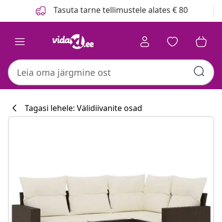
Eelmine
Järgmine
Tasuta tarne tellimustele alates € 80
Tagasi lehele: Välidiivanite osad
Köögikollektsioo
#sharemevidaxl