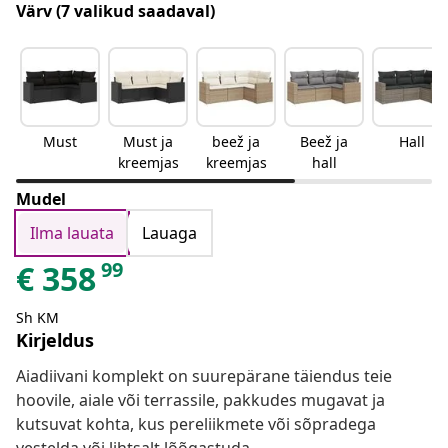
Värv
(7 valikud saadaval)
Must
Must ja
beež ja
Beež ja
Hall
kreemjas
kreemjas
hall
Mudel
Ilma lauata
Lauaga
99
€
358
Sh KM
Kirjeldus
Aiadiivani komplekt on suurepärane täiendus teie
hoovile, aiale või terrassile, pakkudes mugavat ja
kutsuvat kohta, kus pereliikmete või sõpradega