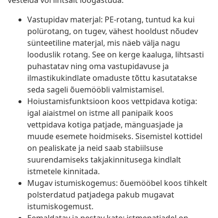
vestelda või lihtsalt lõõgastuda.
Vastupidav materjal: PE-rotang, tuntud ka kui
polürotang, on tugev, vähest hooldust nõudev
sünteetiline materjal, mis näeb välja nagu
looduslik rotang. See on kerge kaaluga, lihtsasti
puhastatav ning oma vastupidavuse ja
ilmastikukindlate omaduste tõttu kasutatakse
seda sageli õuemööbli valmistamisel.
Hoiustamisfunktsioon koos vettpidava kotiga:
igal aiaistmel on istme all panipaik koos
vettpidava kotiga patjade, mänguasjade ja
muude esemete hoidmiseks. Sisemistel kottidel
on pealiskate ja neid saab stabiilsuse
suurendamiseks takjakinnitusega kindlalt
istmetele kinnitada.
Mugav istumiskogemus: õuemööbel koos tihkelt
polsterdatud patjadega pakub mugavat
istumiskogemust.