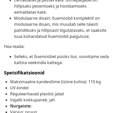
Eemaldatav ja pestav kate: istmepatjadel on
hõlpsaks pesemiseks ja hooldamiseks
eemaldatav kate.
Modulaarne disain: õuemööbli komplektil on
modulaarne disain, mis muudab selle täiesti
paindlikuks ja hõlpsasti liigutatavaks, et saaksite
luua kohandatud õuemööbli paigutuse.
Hea teada:
Selleks, et õuemööbel püsiks ilus, soovitame seda
kaitsta veekindla kattega.
Spetsifikatsioonid
Maksimaalne kandevõime (istme kohta): 110 kg
UV-kindel
Reguleeritavad plastist jalad
Vajalik kokkupanek: jah
Nurgaiste:
Värvus: pruun