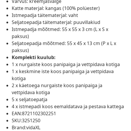
Värvus: kreemjasvalge
Katte materjal: kangas (100% polüester)
Istmepadja täitematerjal: vaht
Seljatoepadja täitematerjal: puuvillakiud
Istmepadja mõõtmed: 55 x 55 x 3 cm (L x S x
paksus)
Seljatoepadja mõõtmed: 55 x 45 x 13 cm (P x L x
paksus)
Komplekti kuulub:
1 x nurgaiste koos panipaiga ja vettpidava kotiga
1 x keskmine iste koos panipaiga ja vettpidava
kotiga
2 x käetoega nurgaiste koos panipaiga ja
vettpidava kotiga
5 x seljatoepatja
4 x istmepadi koos eemaldatava ja pestava kattega
EAN:8721102302251
SKU:3251250
Brand:vidaXL