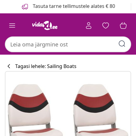
Eelmine
Järgmine
Tasuta tarne tellimustele alates € 80
Tagasi lehele: Sailing Boats
Köögikollektsi
#sharemevidaxl