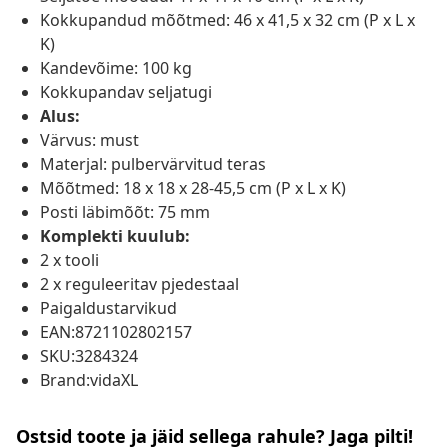
Kokkupandud mõõtmed: 46 x 41,5 x 32 cm (P x L x
K)
Kandevõime: 100 kg
Kokkupandav seljatugi
Alus:
Värvus: must
Materjal: pulbervärvitud teras
Mõõtmed: 18 x 18 x 28-45,5 cm (P x L x K)
Posti läbimõõt: 75 mm
Komplekti kuulub:
2 x tooli
2 x reguleeritav pjedestaal
Paigaldustarvikud
EAN:8721102802157
SKU:3284324
Brand:vidaXL
Ostsid toote ja jäid sellega rahule? Jaga pilti!