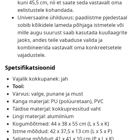
kuni 45,5 cm, nii et saate seda vastavalt oma
eelistustele kohandada.
Universaalne ühilduvus: paadiistme pjedestaal
sobib kõikidele lameda põhjaga istmetele või
mille augu suurust saab kasutada kuullaagrite
jaoks, andes teile vabaduse valida ja
kombineerida vastavalt oma konkreetsetele
vajadustele.
Spetsifikatsioonid
Vajalik kokkupanek: jah
Tool:
Värvus: valge, punane ja must
Kanga materjal: PU (polüuretaan), PVC
Täidise materjal: kokkupressitud vaht
Lingi materjal: alumiinium
Kogumõõtmed: 44 x 38 x 55 cm (L x S x K)
Istme mõõdud: 42 x 37,5 x 13 cm (L x S x P)
Seljatoe mõõdud: 41 x 41 x 10 cm (P x L x K)