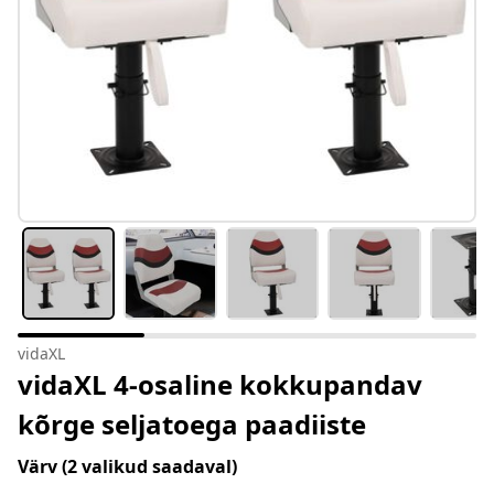
vidaXL
vidaXL 4-osaline kokkupandav
kõrge seljatoega paadiiste
Värv
(2 valikud saadaval)