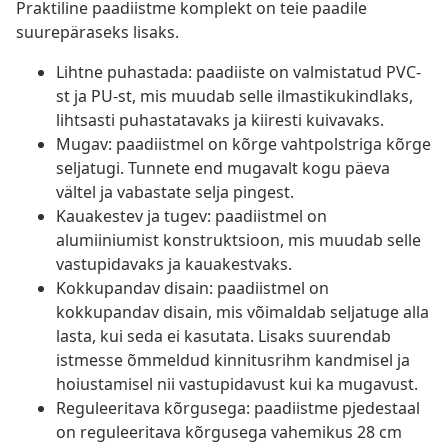
Praktiline paadiistme komplekt on teie paadile
suurepäraseks lisaks.
Lihtne puhastada: paadiiste on valmistatud PVC-
st ja PU-st, mis muudab selle ilmastikukindlaks,
lihtsasti puhastatavaks ja kiiresti kuivavaks.
Mugav: paadiistmel on kõrge vahtpolstriga kõrge
seljatugi. Tunnete end mugavalt kogu päeva
vältel ja vabastate selja pingest.
Kauakestev ja tugev: paadiistmel on
alumiiniumist konstruktsioon, mis muudab selle
vastupidavaks ja kauakestvaks.
Kokkupandav disain: paadiistmel on
kokkupandav disain, mis võimaldab seljatuge alla
lasta, kui seda ei kasutata. Lisaks suurendab
istmesse õmmeldud kinnitusrihm kandmisel ja
hoiustamisel nii vastupidavust kui ka mugavust.
Reguleeritava kõrgusega: paadiistme pjedestaal
on reguleeritava kõrgusega vahemikus 28 cm