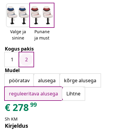
Valge ja
Punane
sinine
ja must
Kogus pakis
1
2
Mudel
pööratav
alusega
kõrge alusega
reguleeritava alusega
Lihtne
99
€
278
Sh KM
Kirjeldus