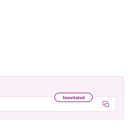
astradgard
ud
Soovitatud