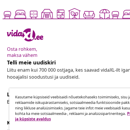
Osta rohkem,
maksa vähem
Telli meie uudiskiri
Liitu enam kui 700 000 ostjaga, kes saavad vidaXL-ilt ig
hooajalisi soodustusi ja uudiseid.
Lepingust taganemine
Kasutame küpsiseid veebisaidi nõuetekohaseks toimimiseks, sisu j
Lep
Esita oma tellimuse kohta tagastamissoov.
reklaamide isikupärastamiseks, sotsiaalmeedia funktsioonide pak
ning liikluse analüüsimiseks. Jagame teie infot meie veebisaidi kas
kohta ka meie sotsiaalmeedia-, reklaami ja analüüsipartneritega.
P
ja küpsiste avaldus
Klienditeenindus
Ettevõte