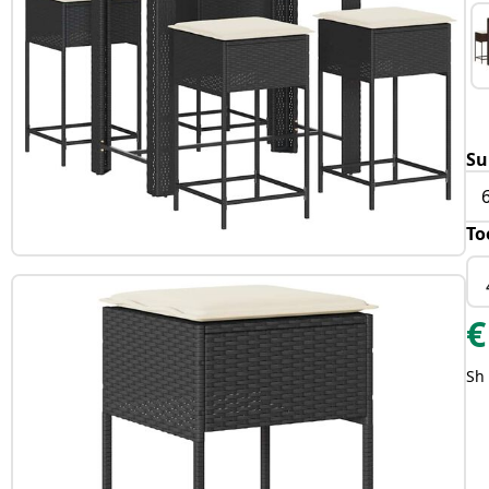
Su
To
€
Sh