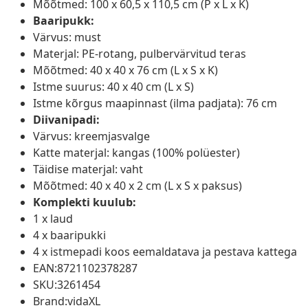
Mõõtmed: 100 x 60,5 x 110,5 cm (P x L x K)
Baaripukk:
Värvus: must
Materjal: PE-rotang, pulbervärvitud teras
Mõõtmed: 40 x 40 x 76 cm (L x S x K)
Istme suurus: 40 x 40 cm (L x S)
Istme kõrgus maapinnast (ilma padjata): 76 cm
Diivanipadi:
Värvus: kreemjasvalge
Katte materjal: kangas (100% polüester)
Täidise materjal: vaht
Mõõtmed: 40 x 40 x 2 cm (L x S x paksus)
Komplekti kuulub:
1 x laud
4 x baaripukki
4 x istmepadi koos eemaldatava ja pestava kattega
EAN:8721102378287
SKU:3261454
Brand:vidaXL