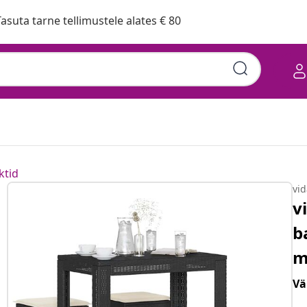
asuta tarne tellimustele alates € 80
ktid
vi
v
b
m
Vä