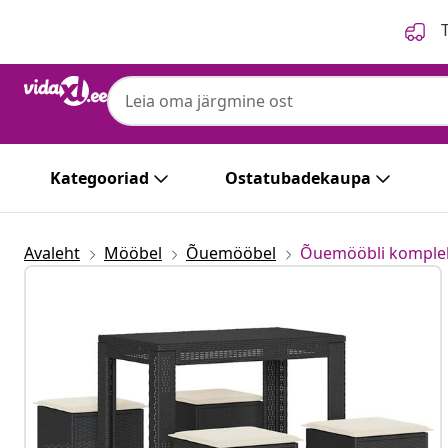
Eelmine
Järgmine
T
Kategooriad
Ostatubadekaupa
Avaleht
Mööbel
Õuemööbel
Õuemööbli komple