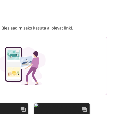
i üleslaadimiseks kasuta allolevat linki.