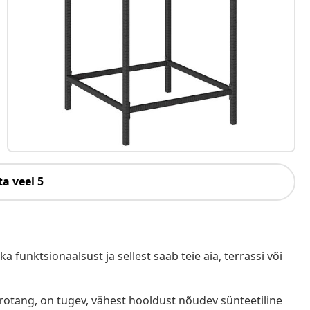
a veel 5
a funktsionaalsust ja sellest saab teie aia, terrassi või
ürotang, on tugev, vähest hooldust nõudev sünteetiline