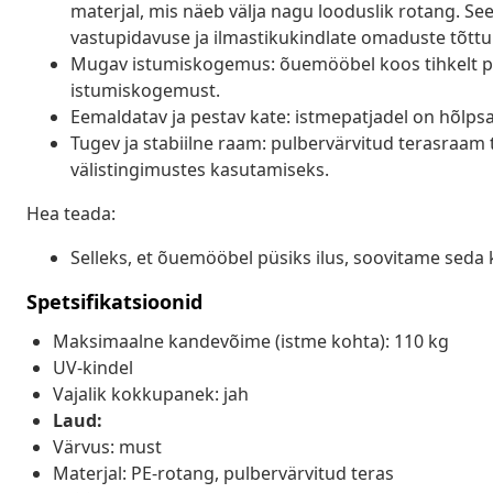
materjal, mis näeb välja nagu looduslik rotang. Se
vastupidavuse ja ilmastikukindlate omaduste tõttu
Mugav istumiskogemus: õuemööbel koos tihkelt p
istumiskogemust.
Eemaldatav ja pestav kate: istmepatjadel on hõlp
Tugev ja stabiilne raam: pulbervärvitud terasraam
välistingimustes kasutamiseks.
Hea teada:
Selleks, et õuemööbel püsiks ilus, soovitame seda 
Spetsifikatsioonid
Maksimaalne kandevõime (istme kohta): 110 kg
UV-kindel
Vajalik kokkupanek: jah
Laud:
Värvus: must
Materjal: PE-rotang, pulbervärvitud teras