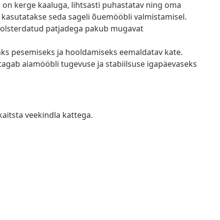
e on kerge kaaluga, lihtsasti puhastatav ning oma
 kasutatakse seda sageli õuemööbli valmistamisel.
olsterdatud patjadega pakub mugavat
saks pesemiseks ja hooldamiseks eemaldatav kate.
 tagab aiamööbli tugevuse ja stabiilsuse igapäevaseks
kaitsta veekindla kattega.