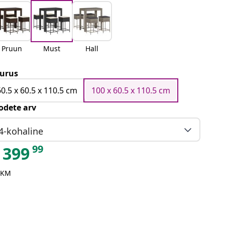
Pruun
Must
Hall
urus
60.5 x 60.5 x 110.5 cm
100 x 60.5 x 110.5 cm
odete arv
4-kohaline
99
399
 KM