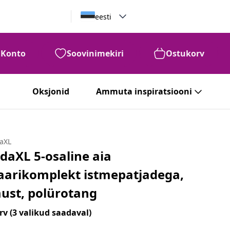
eesti
Konto
Soovinimekiri
Ostukorv
Oksjonid
Ammuta inspiratsiooni
daXL
idaXL 5-osaline aia
aarikomplekt istmepatjadega,
ust, polürotang
rv
(3 valikud saadaval)