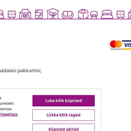
anädalasi pakkumisi,
a
ingust taganemine
Luba kõik küpsised
kumiseks
utamise
rivaatsus-
Lükka kõik tagasi
vidaXL
Küpsiste sätted